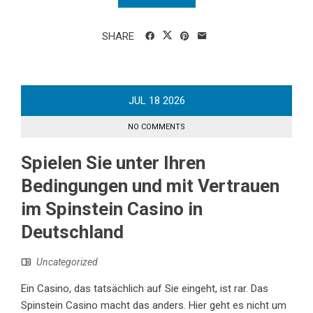
SHARE
JUL
18
2026
NO COMMENTS
Spielen Sie unter Ihren
Bedingungen und mit Vertrauen
im Spinstein Casino in
Deutschland
Uncategorized
Ein Casino, das tatsächlich auf Sie eingeht, ist rar. Das
Spinstein Casino macht das anders. Hier geht es nicht um