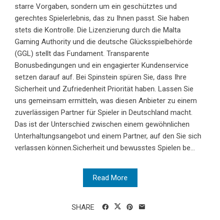
starre Vorgaben, sondern um ein geschütztes und
gerechtes Spielerlebnis, das zu Ihnen passt. Sie haben
stets die Kontrolle. Die Lizenzierung durch die Malta
Gaming Authority und die deutsche Glücksspielbehörde
(GGL) stellt das Fundament. Transparente
Bonusbedingungen und ein engagierter Kundenservice
setzen darauf auf. Bei Spinstein spüren Sie, dass Ihre
Sicherheit und Zufriedenheit Priorität haben. Lassen Sie
uns gemeinsam ermitteln, was diesen Anbieter zu einem
zuverlässigen Partner für Spieler in Deutschland macht.
Das ist der Unterschied zwischen einem gewöhnlichen
Unterhaltungsangebot und einem Partner, auf den Sie sich
verlassen können.Sicherheit und bewusstes Spielen be...
Read More
SHARE