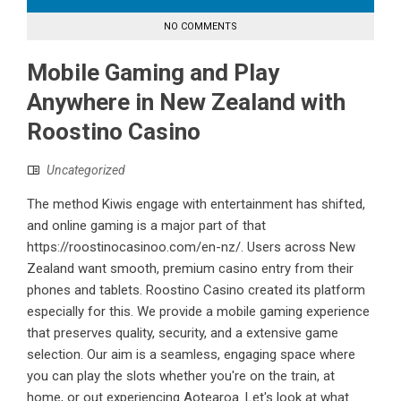
NO COMMENTS
Mobile Gaming and Play
Anywhere in New Zealand with
Roostino Casino
Uncategorized
The method Kiwis engage with entertainment has shifted,
and online gaming is a major part of that
https://roostinocasinoo.com/en-nz/. Users across New
Zealand want smooth, premium casino entry from their
phones and tablets. Roostino Casino created its platform
especially for this. We provide a mobile gaming experience
that preserves quality, security, and a extensive game
selection. Our aim is a seamless, engaging space where
you can play the slots whether you're on the train, at
home, or out experiencing Aotearoa. Let's look at what