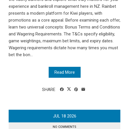
experience and bankroll management here in NZ. Rainbet
presents a modern platform for Kiwi players, with
promotions as a core appeal. Before examining each offer,
learn two universal concepts: Bonus Terms and Conditions
and Wagering Requirements. The T&Cs specify eligibility,
game weightings, maximum bet limits, and expiry dates.
Wagering requirements dictate how many times you must
bet the bon...
Read More
SHARE
JUL
18
2026
NO COMMENTS