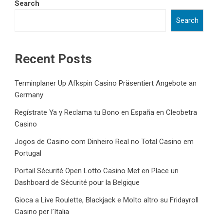
Search
Search
Recent Posts
Terminplaner Up Afkspin Casino Präsentiert Angebote an
Germany
Regístrate Ya y Reclama tu Bono en España en Cleobetra
Casino
Jogos de Casino com Dinheiro Real no Total Casino em
Portugal
Portail Sécurité Open Lotto Casino Met en Place un
Dashboard de Sécurité pour la Belgique
Gioca a Live Roulette, Blackjack e Molto altro su Fridayroll
Casino per l’Italia