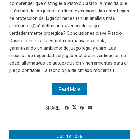
comprender qué distingue a Pistolo Casino. A medida que
el ámbito de los juegos en línea evoluciona, las estrategias
de protección del jugador necesitan un análisis más
profundo. ¿Qué define una vivencia de juego
verdaderamente protegida? Conclusiones clave Pistolo
Casino adhere a la estricta normativa española,
garantizando un ambiente de juego legal y claro. Las
medidas de seguridad del jugador abarcan verificación de
edad, alternativas de autoexclusión y herramientas para el
juego confiable. La tecnología de cifrado moderna r...
Read More
SHARE
JUL
18
2026