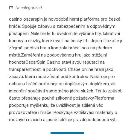
Uncategorized
casino oscarspin je novodobá herní platforma pro české
hráče. Spojuje zábavu s zabezpečením a odpovědným
přístupem. Naleznete tu svědomitě vybrané hry, lukrativní
bonusy a služby, které myslí na český trh. Jejich filozofie je
zřejmá: poctivá hra a kontrola hráče jsou na předním
místě.Zaměření na zodpovědnou hru jako stěžejní
hodnotaOscarSpin Casino staví svou reputaci na
transparentnosti a poctivosti. Chápe online hraní jako
zábavu, která musí zůstat pod kontrolou. Nástroje pro
ochranu hráčů proto nejsou doplňkovým doplňkem, ale
integrální součástí samotného jádra služeb. Tento způsob
často přesahuje pouhé zákonné požadavky.Platforma
podporuje myšlenku, že uvážlivost je sdílená věc
provozovatele i hráče. Poskytuje vzdělávací materiály o
možných rizicích a jasně sděluje pravděpodobnosti výh...