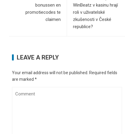
bonussen en
WinBeatz v kasinu hrají
promotiecodes te
roli v uživatelské
claimen
zkušenosti v České
republice?
LEAVE A REPLY
Your email address will not be published.
Required fields
are marked
*