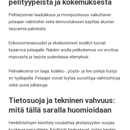
pelityypeistä ja kokemuksesta
Pelitarjonnan laadukkuus ja monipuolisuus vaikuttavat
pelaajan valintoihin sekä kiinnostukseen käyttää alustan
tarjoamia palveluita.
Erikoisominaisuudet ja eksklusiiviset sisällöt tuovat
lisäarvoa pelaajalle. Näiden avulla pelikokemus voi erottua
massasta ja tarjota uudenlaisia elämyksiä.
Pelivalikoima on laaja: kolikko-, pöytä- ja live-pelejä löytyy
eri tyylilajeilla. Pelaajat voivat löytää suosittuja vaihtoehtoja
sekä uusia julkaisuja.
Tietosuoja ja tekninen vahvuus:
mitä tällä saralla huomioidaan
Henkilötietojen käsittely noudattaa yksityisyyden suojaa
koskevia periaatteita. Käyttäjät tiedostavat, miten heidän