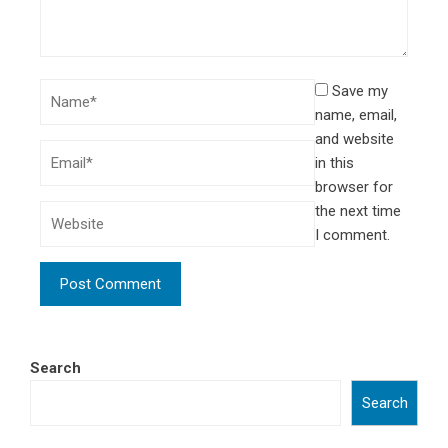
Save my
name, email,
and website
in this
browser for
the next time
I comment.
Search
Search