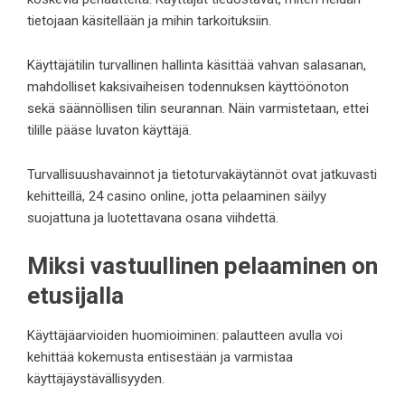
tietojaan käsitellään ja mihin tarkoituksiin.
Käyttäjätilin turvallinen hallinta käsittää vahvan salasanan,
mahdolliset kaksivaiheisen todennuksen käyttöönoton
sekä säännöllisen tilin seurannan. Näin varmistetaan, ettei
tilille pääse luvaton käyttäjä.
Turvallisuushavainnot ja tietoturvakäytännöt ovat jatkuvasti
kehitteillä,
24 casino online
, jotta pelaaminen säilyy
suojattuna ja luotettavana osana viihdettä.
Miksi vastuullinen pelaaminen on
etusijalla
Käyttäjäarvioiden huomioiminen: palautteen avulla voi
kehittää kokemusta entisestään ja varmistaa
käyttäjäystävällisyyden.