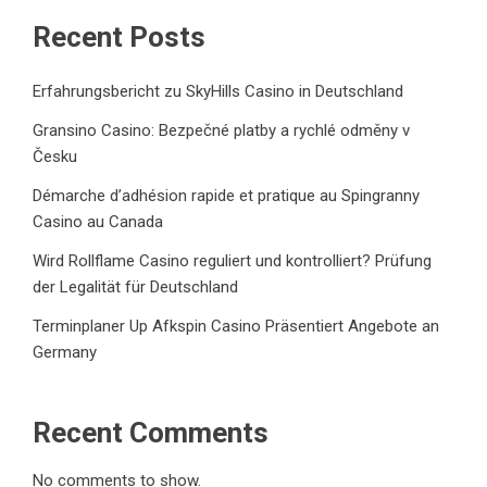
Recent Posts
Erfahrungsbericht zu SkyHills Casino in Deutschland
Gransino Casino: Bezpečné platby a rychlé odměny v
Česku
Démarche d’adhésion rapide et pratique au Spingranny
Casino au Canada
Wird Rollflame Casino reguliert und kontrolliert? Prüfung
der Legalität für Deutschland
Terminplaner Up Afkspin Casino Präsentiert Angebote an
Germany
Recent Comments
No comments to show.