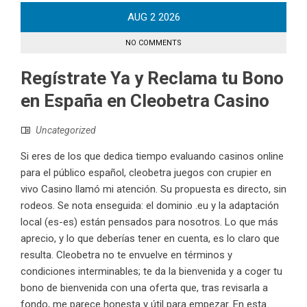
AUG
2
2026
NO COMMENTS
Regístrate Ya y Reclama tu Bono
en España en Cleobetra Casino
Uncategorized
Si eres de los que dedica tiempo evaluando casinos online
para el público español, cleobetra juegos con crupier en
vivo Casino llamó mi atención. Su propuesta es directo, sin
rodeos. Se nota enseguida: el dominio .eu y la adaptación
local (es-es) están pensados para nosotros. Lo que más
aprecio, y lo que deberías tener en cuenta, es lo claro que
resulta. Cleobetra no te envuelve en términos y
condiciones interminables; te da la bienvenida y a coger tu
bono de bienvenida con una oferta que, tras revisarla a
fondo, me parece honesta y útil para empezar. En esta