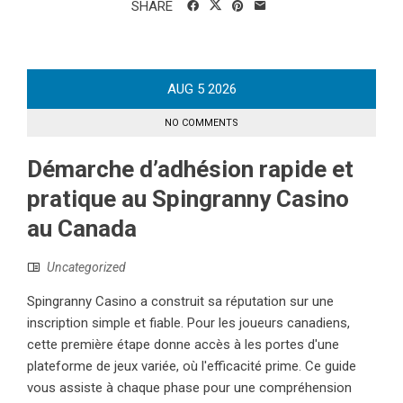
SHARE
AUG
5
2026
NO COMMENTS
Démarche d’adhésion rapide et
pratique au Spingranny Casino
au Canada
Uncategorized
Spingranny Casino a construit sa réputation sur une
inscription simple et fiable. Pour les joueurs canadiens,
cette première étape donne accès à les portes d'une
plateforme de jeux variée, où l'efficacité prime. Ce guide
vous assiste à chaque phase pour une compréhension