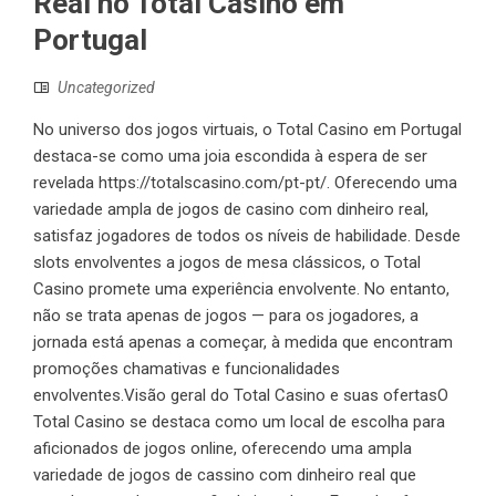
Real no Total Casino em
Portugal
Uncategorized
No universo dos jogos virtuais, o Total Casino em Portugal
destaca-se como uma joia escondida à espera de ser
revelada https://totalscasino.com/pt-pt/. Oferecendo uma
variedade ampla de jogos de casino com dinheiro real,
satisfaz jogadores de todos os níveis de habilidade. Desde
slots envolventes a jogos de mesa clássicos, o Total
Casino promete uma experiência envolvente. No entanto,
não se trata apenas de jogos — para os jogadores, a
jornada está apenas a começar, à medida que encontram
promoções chamativas e funcionalidades
envolventes.Visão geral do Total Casino e suas ofertasO
Total Casino se destaca como um local de escolha para
aficionados de jogos online, oferecendo uma ampla
variedade de jogos de cassino com dinheiro real que