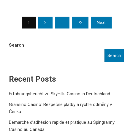
Posts
1
2
…
72
Next
pagination
Search
Search
Recent Posts
Erfahrungsbericht zu SkyHills Casino in Deutschland
Gransino Casino: Bezpečné platby a rychlé odměny v
Česku
Démarche d’adhésion rapide et pratique au Spingranny
Casino au Canada