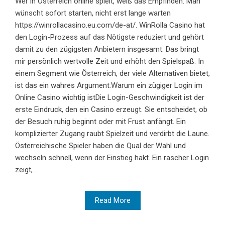
Wer in Österreich online spielt, weiß das Empfinden: Man
wünscht sofort starten, nicht erst lange warten
https://winrollacasino.eu.com/de-at/. WinRolla Casino hat
den Login-Prozess auf das Nötigste reduziert und gehört
damit zu den zügigsten Anbietern insgesamt. Das bringt
mir persönlich wertvolle Zeit und erhöht den Spielspaß. In
einem Segment wie Österreich, der viele Alternativen bietet,
ist das ein wahres Argument.Warum ein zügiger Login im
Online Casino wichtig istDie Login-Geschwindigkeit ist der
erste Eindruck, den ein Casino erzeugt. Sie entscheidet, ob
der Besuch ruhig beginnt oder mit Frust anfängt. Ein
komplizierter Zugang raubt Spielzeit und verdirbt die Laune.
Österreichische Spieler haben die Qual der Wahl und
wechseln schnell, wenn der Einstieg hakt. Ein rascher Login
zeigt,...
Read More