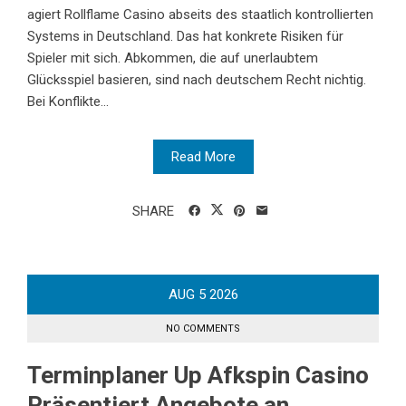
agiert Rollflame Casino abseits des staatlich kontrollierten
Systems in Deutschland. Das hat konkrete Risiken für
Spieler mit sich. Abkommen, die auf unerlaubtem
Glücksspiel basieren, sind nach deutschem Recht nichtig.
Bei Konflikte...
Read More
SHARE
AUG
5
2026
NO COMMENTS
Terminplaner Up Afkspin Casino
Präsentiert Angebote an