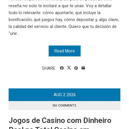
reseña no solo te incitaré a que te unas. Voy a detallar
todo lo relevante: cómo apuntarte, qué incluye la
bonificación, qué juegos hay, cómo depositar y, algo clave,
la calidad del servicio al cliente. Quiero que tu decisión de
"unir...
Read More
SHARE
AUG
2
2026
NO COMMENTS
Jogos de Casino com Dinheiro