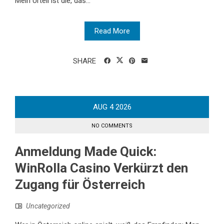
Mein Urteil ist die, das...
Read More
SHARE
AUG
4
2026
NO COMMENTS
Anmeldung Made Quick:
WinRolla Casino Verkürzt den
Zugang für Österreich
Uncategorized