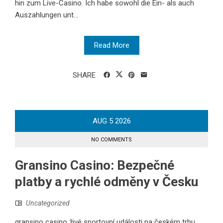
hin zum Live-Casino. Ich habe sowohl die Ein- als auch
Auszahlungen unt...
Read More
SHARE
AUG
5
2026
NO COMMENTS
Gransino Casino: Bezpečné
platby a rychlé odměny v Česku
Uncategorized
gransino casino živé sportovní události na českém trhu