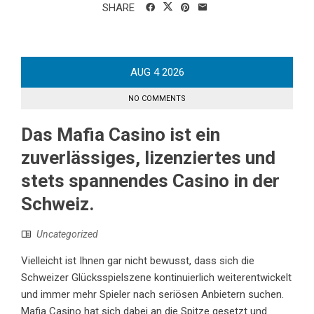
SHARE
AUG
4
2026
NO COMMENTS
Das Mafia Casino ist ein
zuverlässiges, lizenziertes und
stets spannendes Casino in der
Schweiz.
Uncategorized
Vielleicht ist Ihnen gar nicht bewusst, dass sich die
Schweizer Glücksspielszene kontinuierlich weiterentwickelt
und immer mehr Spieler nach seriösen Anbietern suchen.
Mafia Casino hat sich dabei an die Spitze gesetzt und