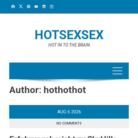
Skip
to
content
HOTSEXSEX
HOT IN TO THE BRAIN
Author:
hothothot
AUG
6
2026
NO COMMENTS