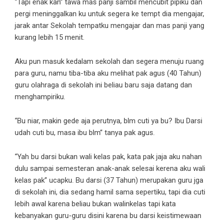
“Tapi enak kan” tawa mas panji sambil mencubit pipiku dan
pergi meninggalkan ku untuk segera ke tempt dia mengajar,
jarak antar Sekolah tempatku mengajar dan mas panji yang
kurang lebih 15 menit.
Aku pun masuk kedalam sekolah dan segera menuju ruang
para guru, namu tiba-tiba aku melihat pak agus (40 Tahun)
guru olahraga di sekolah ini beliau baru saja datang dan
menghampiriku.
“Bu niar, makin gede aja perutnya, blm cuti ya bu? Ibu Darsi
udah cuti bu, masa ibu blm” tanya pak agus.
“Yah bu darsi bukan wali kelas pak, kata pak jaja aku nahan
dulu sampai semesteran anak-anak selesai kerena aku wali
kelas pak” ucapku. Bu darsi (37 Tahun) merupakan guru jga
di sekolah ini, dia sedang hamil sama sepertiku, tapi dia cuti
lebih awal karena beliau bukan walinkelas tapi kata
kebanyakan guru-guru disini karena bu darsi keistimewaan