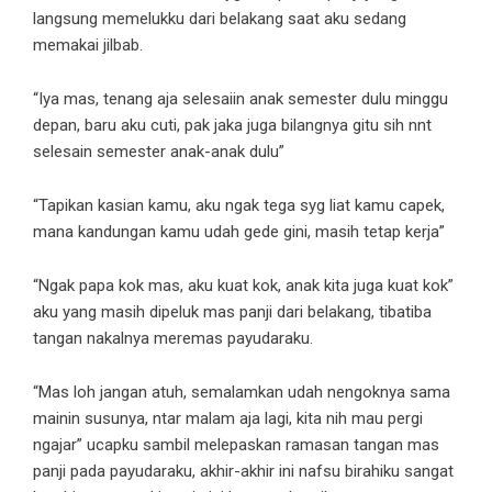
langsung memelukku dari belakang saat aku sedang
memakai jilbab.
“Iya mas, tenang aja selesaiin anak semester dulu minggu
depan, baru aku cuti, pak jaka juga bilangnya gitu sih nnt
selesain semester anak-anak dulu”
“Tapikan kasian kamu, aku ngak tega syg liat kamu capek,
mana kandungan kamu udah gede gini, masih tetap kerja”
“Ngak papa kok mas, aku kuat kok, anak kita juga kuat kok”
aku yang masih dipeluk mas panji dari belakang, tibatiba
tangan nakalnya meremas payudaraku.
“Mas loh jangan atuh, semalamkan udah nengoknya sama
mainin susunya, ntar malam aja lagi, kita nih mau pergi
ngajar” ucapku sambil melepaskan ramasan tangan mas
panji pada payudaraku, akhir-akhir ini nafsu birahiku sangat