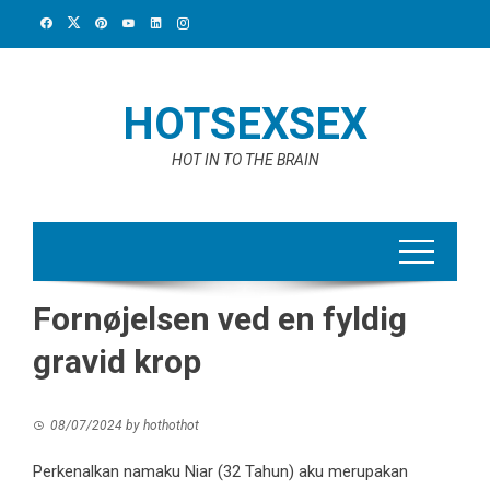
Skip
to
content
HOTSEXSEX
HOT IN TO THE BRAIN
Fornøjelsen ved en fyldig
gravid krop
08/07/2024
by
hothothot
Perkenalkan namaku Niar (32 Tahun) aku merupakan