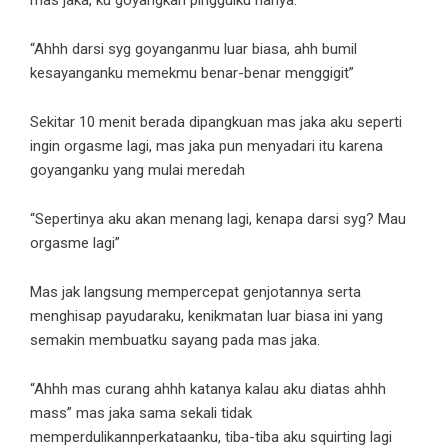
mas jaka, ku goyangkan pinggulku hanya.
“Ahhh darsi syg goyanganmu luar biasa, ahh bumil
kesayanganku memekmu benar-benar menggigit”
Sekitar 10 menit berada dipangkuan mas jaka aku seperti
ingin orgasme lagi, mas jaka pun menyadari itu karena
goyanganku yang mulai meredah
“Sepertinya aku akan menang lagi, kenapa darsi syg? Mau
orgasme lagi”
Mas jak langsung mempercepat genjotannya serta
menghisap payudaraku, kenikmatan luar biasa ini yang
semakin membuatku sayang pada mas jaka.
“Ahhh mas curang ahhh katanya kalau aku diatas ahhh
mass” mas jaka sama sekali tidak
memperdulikannperkataanku, tiba-tiba aku squirting lagi