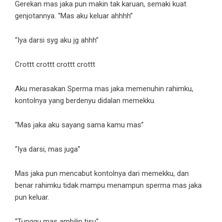
Gerekan mas jaka pun makin tak karuan, semaki kuat
genjotannya. “Mas aku keluar ahhhh”
“Iya darsi syg aku jg ahhh”
Crottt crottt crottt crottt
Aku merasakan Sperma mas jaka memenuhin rahimku,
kontolnya yang berdenyu didalan memekku.
“Mas jaka aku sayang sama kamu mas”
“Iya darsi, mas juga”
Mas jaka pun mencabut kontolnya dari memekku, dan
benar rahimku tidak mampu menampun sperma mas jaka
pun keluar.
“Tunggu mas ambilin tisu”