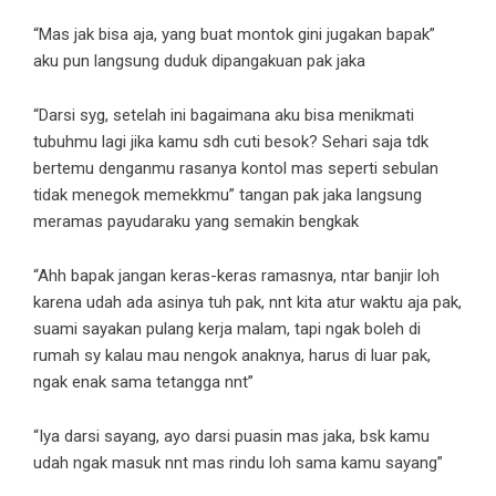
“Mas jak bisa aja, yang buat montok gini jugakan bapak”
aku pun langsung duduk dipangakuan pak jaka
“Darsi syg, setelah ini bagaimana aku bisa menikmati
tubuhmu lagi jika kamu sdh cuti besok? Sehari saja tdk
bertemu denganmu rasanya kontol mas seperti sebulan
tidak menegok memekkmu” tangan pak jaka langsung
meramas payudaraku yang semakin bengkak
“Ahh bapak jangan keras-keras ramasnya, ntar banjir loh
karena udah ada asinya tuh pak, nnt kita atur waktu aja pak,
suami sayakan pulang kerja malam, tapi ngak boleh di
rumah sy kalau mau nengok anaknya, harus di luar pak,
ngak enak sama tetangga nnt”
“Iya darsi sayang, ayo darsi puasin mas jaka, bsk kamu
udah ngak masuk nnt mas rindu loh sama kamu sayang”