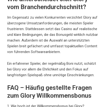
vom Branchendurchschnitt?
Im Gegensatz zu vielen Konkurrenten verzichtet Glory auf
überzogene Umsatzanforderungen, die meisten Spieler
frustrieren. Stattdessen setzt das Casino auf realistische
und klare Bedingungen, die das Bonusgeld wirklich nutzbar
machen. Außerdem ist die Auswahl an unterstützten
Spielen breit gefächert und umfasst topaktuellen Content
von führenden Softwareanbietern.
Ein erfahrener Spieler, der regelmäßig Boni nutzt, schätzt
bei Glory vor allem die Ehrlichkeit und den Fokus auf
langfristigen Spielspaß ohne unnötige Einschränkungen.
FAQ – Häufig gestellte Fragen
zum Glory Willkommensbonus
1. Wie hoch ist der Willkommensbonus bei Glory?