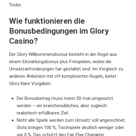
Tricks.
Wie funktionieren die
Bonusbedingungen im Glory
Casino?
Der Glory Willkommensbonus besteht in der Regel aus
einem Einzahlungsbonus plus Freispielen, wobei die
Umsatzanforderungen fair gestaltet sind. Im Vergleich zu
anderen Anbietern mit oft komplizierten Regeln, bietet
Glory klare Vorgaben:
Der Bonusbetrag muss meist 30-mal umgesetzt
werden – ein branchenübliches, aber zugleich
realistisch erfüllbares Ziel.
Nicht alle Spiele werden zum Umsatz voll angerechnet;
Slots bringen 100 %, Tischspiele deutlich weniger oder
gar 0 %. Das schützt den Fair Play Charakter.