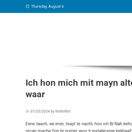
Skip
Thursday, August 6
to
content
Ich hon mich mit mayn alt
waar
07/25/2024
by
hothothot
Eene taach, wii imer, tsayt te nacht, hon ich Bi Nah keho
recap mache fon te numer woo ti instaliirunge kekhaaf