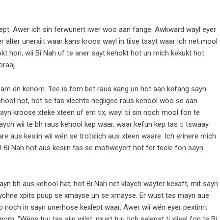
lept. Awer ich sin ferwunert iwer woo aan fange. Awkward wayl eyer
ser alter unerxiit waar kans kroos wayl in tiise tsayt waar ich net mool
hokt hon, wii Bi Nah uf te aner sayt kehokt hot un mich kekukt hot.
raaj.
ife am ën kenom. Tee is fom bet raus kang un hot aan kefang sayn
hool hot, hot se tas xlechte negligee raus kehool woo se aan
ayn kroose xteke xteen uf em tix, wayl tii sin noch mool fon te
klaych wii te bh raus kehool kep waar, waar kefun kep tas ti tswaay
re aus kesiin wii wën se trotslich aus xteen waare. Ich erinere mich
yl Bi Nah hot aus kesiin tas se motiweyert hot fer teele fon sayn
ayn bh aus kehool hat, hot Bi Nah net klaych wayter kexaft, mit sayn
 aychne xpits puup se xmayse un se xmayse. Er wust tas mayn aue
 noch in sayn unerhose kexlept waar. Awer wii wën eyer pextimt
m. “Wëns tuu tas siin wilst, must tuu tich selepst ti xlisel fon te Bi