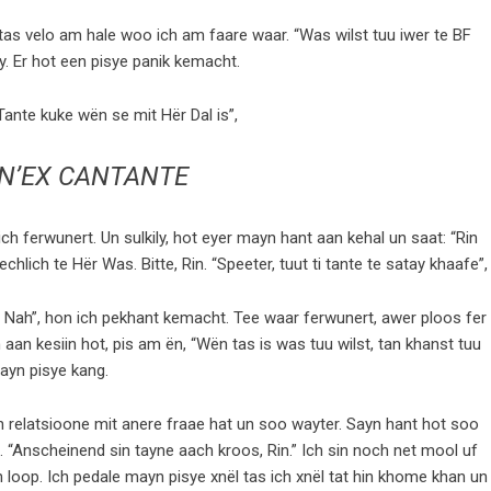
 tas velo am hale woo ich am faare waar. “Was wilst tuu iwer te BF
ay. Er hot een pisye panik kemacht.
 Tante kuke wën se mit Hër Dal is”,
UN’EX CANTANTE
ch ferwunert. Un sulkily, hot eyer mayn hant aan kehal un saat: “Rin
chlich te Hër Was. Bitte, Rin. “Speeter, tuut ti tante te satay khaafe”,
 Bi Nah”, hon ich pekhant kemacht. Tee waar ferwunert, awer ploos fer
an kesiin hot, pis am ën, “Wën tas is was tuu wilst, tan khanst tuu
mayn pisye kang.
h relatsioone mit anere fraae hat un soo wayter. Sayn hant hot soo
 “Anscheinend sin tayne aach kroos, Rin.” Ich sin noch net mool uf
yn loop. Ich pedale mayn pisye xnël tas ich xnël tat hin khome khan un