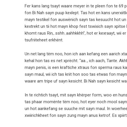
Fer kans lang tsayt waare meyer in te pleen fon te 69 
fon Bi Nah sayn puup kexlept. Tas hot en kans unerxiitl
mayn testikel fon auswënich sayn tas kesuucht hot un k
kextrekt un tii hot mayn khop fest tswixich sayn xpitse 
khomt raus Rin,..sshh..aahhkkhh”, hot er kexraayt, wii 
tsufriiteheet erkhënt.
Un net lang tëm noo, hon ich aan kefang een aarich xta
kehal hon tas es net xprëcht. “aa.., ich aach, Tante. Akhh
mayn penis, is een kraftiche xtraus fon sperma raus ka
sayn maul, wii ich tas kriit hon soo tas etwas fon mayn 
waare am tripe uf sayn kesicht. Bi Nah sayn kesicht waar
In te richtich tsayt, mit sayn khërper form, woo en hun
tas phaar momënte tëm noo, hot eyer noch mool sayn 
un hot aankefang se suuche mit sayn maul. In woerheet, 
xwiirichkheet fon sayn zung mayn anus ketrof. Es xpiirt 