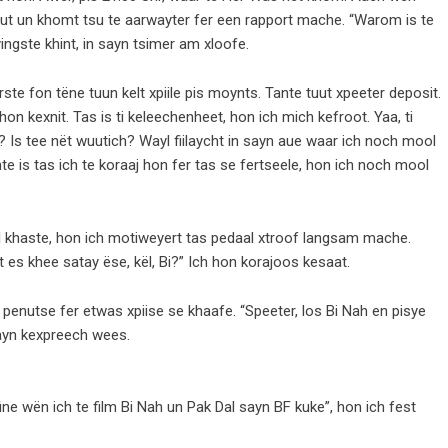
uut un khomt tsu te aarwayter fer een rapport mache. “Warom is te
ingste khint, in sayn tsimer am xloofe.
ste fon tëne tuun kelt xpiile pis moynts. Tante tuut xpeeter deposit.
hon kexnit. Tas is ti keleechenheet, hon ich mich kefroot. Yaa, ti
i? Is tee nët wuutich? Wayl fiilaycht in sayn aue waar ich noch mool
e is tas ich te koraaj hon fer tas se fertseele, hon ich noch mool
 khaste, hon ich motiweyert tas pedaal xtroof langsam mache.
es khee satay ëse, kël, Bi?” Ich hon korajoos kesaat.
n penutse fer etwas xpiise se khaafe. “Speeter, los Bi Nah en pisye
mayn kexpreech wees.
ne wën ich te film Bi Nah un Pak Dal sayn BF kuke”, hon ich fest