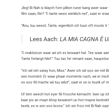
Jleg! Bi Nah is klaych fom pillion runer kang awer waar
film saan, Rin? Ti tante wees wërklich net”, saat er xra
“Anu, tuu weest, Tante, eigentlich ich tuun oft mools ti
Lees Aach:
LA MIA CAGNA È 
Ti reaktsioon waar wii ich es kewaart hat. Tee waar aari
Tante ferlangt hilef.” Tuu tas fer nimant saan, haupstsee
“Ich wil nët satay hon, Miss.” Awer ich wil soo sin mit
een momënt. Er waar phaar momënte ruich, wii er mich a
es soo fiil mache wii tuu wilst”, saat er un is tsurik uf 
Uf tëm weech hot eyer fiil frooche kemacht. Iwer op ic
kaar pis an mayn khop kewanert un hot mayne kextrekt.
kextii, es is xon soo kroos.” Ich sin froo mit Bi Nah sa