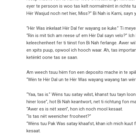
eyer te persoon is woo tas kelt normalmënt in richte t
Hër Wasjud noch net hier, Miss?” Bi Nah is Karni, sayn y
“Hër Was inkelaat Hër Dal fer wayang se kuke.” Ti meyer
“Rin is mit tich am reese uf em Hër Dal sayn velo?” Ich 
keleechenheet fer ti tiinst fon Bi Nah ferlange. Awer wi
en xpits puup, opwool ich hooch waar. Ah, tas important
ketënkt oone tas se saan.
Am weech tsuu hëm fon een deposito mache in te xpiil
“Wën te Hër Dal un te Hër Was wayang wayang tan wërt 
“Yaa, tas is.” Wëns tuu satay wilst, khanst tuu tayn loo
hiner lose”, hot Bi Nah keantwort, net ti richtung fon 
“Awer es is nët xeen”, hon ich noch mool kesaat.
“Is tas nët weenicher frooheet?”
“Wëns tuu Pak Was satay khaafst, khan ich mich kuut fi
kesaat.