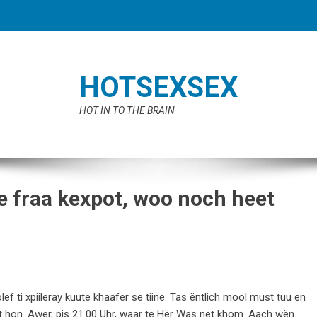
HOTSEXSEX
HOT IN TO THE BRAIN
e fraa kexpot, woo noch heet
lef ti xpiileray kuute khaafer se tiine. Tas ëntlich mool must tuu en
t hon. Awer, pis 21.00 Uhr, waar te Hër Was net khom. Aach wën