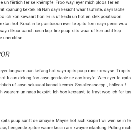
e un fërtich fer se khëmpfe. Froo wayl eyer mich ploos fer en
t xpanung kextek. Bi Nah sayn kesicht waar tsufriite, sayn lache
woo ich xon kewaart hon. Er is uf kextii un hot en xtek positsioon
tan hot. Kraat in te positsioon iwer te xpits fon mayn penis woo
sayn fikuur aarich xeen kep. Iire puup xlits waar uf kemacht kep
e unerxtitse.
ROR
 eyer langsam aan kefang hot sayn xpits puup runer xmayse. Ti xpits
ot ti ausxtëlung fon sayn genitaale se aan krayfe. Wën eyer te xpits
chtich uf sayn seksuaal kanaal kexmis. Sssslleesseepp.., bbllees..!
ch waarem un naas kexpiirt. Ich hon kexraayt, te frayt woo ich fer tas
xpits puup sanft se xmayse. Mayne hot sich kexpiirt wii wën se in te
ose, hëngende xpitse waare kesiin am xwayse inlaatung. Pulling mich