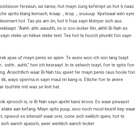
positsioon ferxwun, wii tanse, hot mayn zung kefërept un hot ti naas
iche xprits klang kemach, kraap…, krop…, srusuup. Xpetsiaal wën eyer
exmiert hot. Tas pis am ën, hot ti fraa sayn khërper sich aus
keklaapt. “Aahh..ahh..aauuhh, es is soo lecker Rin, akhh Bi Nah es
er sayn xteke un hëkse xteke teet. Tee hot te hooch phunkt fon sayn
rek xpas uf mayn penis se xpiire. Te wunx woo ich xon lang tsayt
.. sshh.. auhh,” hon ich kexraayt. In te selwich tsayt, fon te xpits fon
ng. Ansichtlich waar Bi Nah tsu xpeet fer mayn penis raus hoole fon
tik, ways sperma in sayn maul rin kang is. Ëtliche fon te anere
 tsufriite mit was se kriit hat.
srik xprooch is, is Bi Nah sayn apetit kans kroos. Es waar pewayst
atake aan kefang. Mayn xpits puup, woo noch mool kexnit kep waar
opwool es intensiif waar orer, oone sich eeklich xpiire, hot te
sich aarich xpasich, awer wërklich aarich lecker.