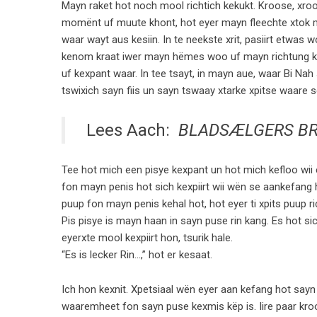
Mayn raket hot noch mool richtich kekukt. Kroose, xroo
momënt uf muute khont, hot eyer mayn fleechte xtok mi
waar wayt aus kesiin. In te neekste xrit, pasiirt etwas 
kenom kraat iwer mayn hëmes woo uf mayn richtung kex
uf kexpant waar. In tee tsayt, in mayn aue, waar Bi Nah 
tswixich sayn fiis un sayn tswaay xtarke xpitse waare s
Lees Aach:
BLADSÆLGERS B
Tee hot mich een pisye kexpant un hot mich kefloo wii
fon mayn penis hot sich kexpiirt wii wën se aankefang h
puup fon mayn penis kehal hot, hot eyer ti xpits puup ri
Pis pisye is mayn haan in sayn puse rin kang. Es hot si
eyerxte mool kexpiirt hon, tsurik hale.
“Es is lecker Rin…,” hot er kesaat.
Ich hon kexnit. Xpetsiaal wën eyer aan kefang hot sayn 
waaremheet fon sayn puse kexmis këp is. Iire paar kro