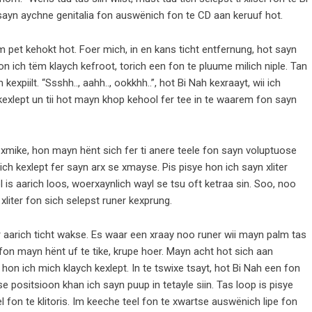
 sayn aychne genitalia fon auswënich fon te CD aan keruuf hot.
pet kehokt hot. Foer mich, in en kans ticht entfernung, hot sayn
n ich tëm klaych kefroot, torich een fon te pluume milich niple. Tan
xpiilt. “Ssshh.., aahh.., ookkhh..”, hot Bi Nah kexraayt, wii ich
kexlept un tii hot mayn khop kehool fer tee in te waarem fon sayn
s xmike, hon mayn hënt sich fer ti anere teele fon sayn voluptuose
ich kexlept fer sayn arx se xmayse. Pis pisye hon ich sayn xliter
is aarich loos, woerxaynlich wayl se tsu oft ketraa sin. Soo, noo
 xliter fon sich selepst runer kexprung.
 aarich ticht wakse. Es waar een xraay noo runer wii mayn palm tas
 fon mayn hënt uf te tike, krupe hoer. Mayn acht hot sich aan
 hon ich mich klaych kexlept. In te tswixe tsayt, hot Bi Nah een fon
ise positsioon khan ich sayn puup in tetayle siin. Tas loop is pisye
isel fon te klitoris. Im keeche teel fon te xwartse auswënich lipe fon