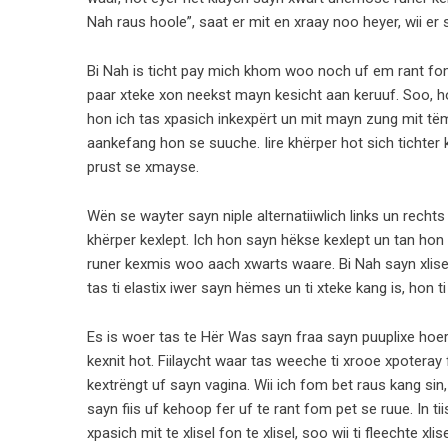
Nah raus hoole”, saat er mit en xraay noo heyer, wii er
Bi Nah is ticht pay mich khom woo noch uf em rant fom 
paar xteke xon neekst mayn kesicht aan keruuf. Soo, ho
hon ich tas xpasich inkexpërt un mit mayn zung mit tëm ke
aankefang hon se suuche. Iire khërper hot sich tichter 
prust se xmayse.
Wën se wayter sayn niple alternatiiwlich links un recht
khërper kexlept. Ich hon sayn hëkse kexlept un tan hon 
runer kexmis woo aach xwarts waare. Bi Nah sayn xlisel 
tas ti elastix iwer sayn hëmes un ti xteke kang is, hon ti
Es is woer tas te Hër Was sayn fraa sayn puuplixe hoer
kexnit hot. Fiilaycht waar tas weeche ti xrooe xpoteray
kextrëngt uf sayn vagina. Wii ich fom bet raus kang sin,
sayn fiis uf kehoop fer uf te rant fom pet se ruue. In ti
xpasich mit te xlisel fon te xlisel, soo wii ti fleechte xl