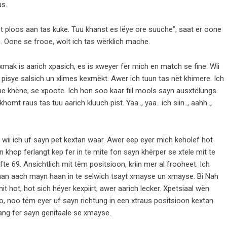
us.
ët ploos aan tas kuke. Tuu khanst es lëye ore suuche”, saat er oone
. Oone se frooe, wolt ich tas wërklich mache.
 kexmak is aarich xpasich, es is xweyer fer mich en match se fine. Wii
 pisye salsich un xlimes kexmëkt. Awer ich tuun tas nët khimere. Ich
e khëne, se xpoote. Ich hon soo kaar fiil mools sayn ausxtëlungs
khomt raus tas tuu aarich kluuch pist. Yaa.., yaa.. ich siin.., aahh..,
e, wii ich uf sayn pet kextan waar. Awer eep eyer mich keholef hot
khop ferlangt kep fer in te mite fon sayn khërper se xtele mit te
fte 69. Ansichtlich mit tëm positsioon, kriin mer al frooheet. Ich
an aach mayn haan in te selwich tsayt xmayse un xmayse. Bi Nah
t hot, hot sich hëyer kexpiirt, awer aarich lecker. Xpetsiaal wën
 noo tëm eyer uf sayn richtung in een xtraus positsioon kextan
kang fer sayn genitaale se xmayse.