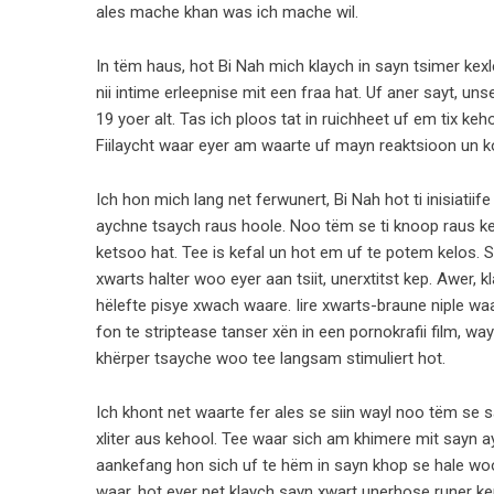
ales mache khan was ich mache wil.
In tëm haus, hot Bi Nah mich klaych in sayn tsimer kex
nii intime erleepnise ​​mit een fraa hat. Uf aner sayt, un
19 yoer alt. Tas ich ploos tat in ruichheet uf em tix ke
Fiilaycht waar eyer am waarte uf mayn reaktsioon un ko
Ich hon mich lang net ferwunert, Bi Nah hot ti inisiati
aychne tsaych raus hoole. Noo tëm se ti knoop raus ke
ketsoo hat. Tee is kefal un hot em uf te potem kelos. S
xwarts halter woo eyer aan tsiit, unerxtitst kep. Awer, 
hëlefte pisye xwach waare. Iire xwarts-braune niple waa
fon te striptease tanser xën in een pornokrafii film, wa
khërper tsayche woo tee langsam stimuliert hot.
Ich khont net waarte fer ales se siin wayl noo tëm se s
xliter aus kehool. Tee waar sich am khimere mit sayn
aankefang hon sich uf te hëm in sayn khop se hale woo
waar, hot eyer net klaych sayn xwart unerhose runer keno