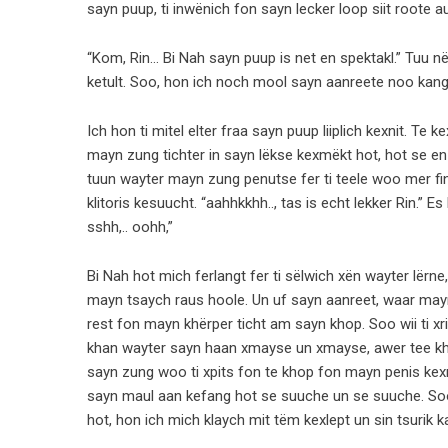
sayn puup, ti inwënich fon sayn lecker loop siit roote a
“Kom, Rin… Bi Nah sayn puup is net en spektakl.” Tuu n
ketult. Soo, hon ich noch mool sayn aanreete noo kang
Ich hon ti mitel elter fraa sayn puup liiplich kexnit. Te
mayn zung tichter in sayn lëkse kexmëkt hot, hot se en
tuun wayter mayn zung penutse fer ti teele woo mer fin
klitoris kesuucht. “aahhkkhh.., tas is echt lekker Rin.” Es 
sshh,.. oohh,”
Bi Nah hot mich ferlangt fer ti sëlwich xën wayter lërn
mayn tsaych raus hoole. Un uf sayn aanreet, waar mayn 
rest fon mayn khërper ticht am sayn khop. Soo wii ti xri
khan wayter sayn haan xmayse un xmayse, awer tee kh
sayn zung woo ti xpits fon te khop fon mayn penis kexni
sayn maul aan kefang hot se suuche un se suuche. Soo,
hot, hon ich mich klaych mit tëm kexlept un sin tsurik 