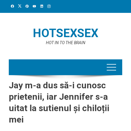
Skip
to
content
HOTSEXSEX
HOT IN TO THE BRAIN
Jay m-a dus să-i cunosc
prietenii, iar Jennifer s-a
uitat la sutienul și chiloții
mei