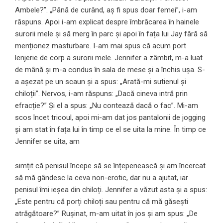
Ambele?”. „Până de curând, aș fi spus doar femei”, i-am
răspuns. Apoi i-am explicat despre îmbrăcarea în hainele
surorii mele și să merg în parc și apoi în fața lui Jay fără să
menționez masturbare. I-am mai spus că acum port
lenjerie de corp a surorii mele. Jennifer a zâmbit, m-a luat
de mână și m-a condus în sala de mese și a închis ușa. S-
a așezat pe un scaun și a spus: „Arată-mi sutienul și
chiloții”. Nervos, i-am răspuns: „Dacă cineva intră prin
efracție?” Și el a spus: „Nu contează dacă o fac”. Mi-am
scos încet tricoul, apoi mi-am dat jos pantalonii de jogging
și am stat în fața lui în timp ce el se uita la mine. În timp ce
Jennifer se uita, am
simțit că penisul începe să se înțepenească și am încercat
să mă gândesc la ceva non-erotic, dar nu a ajutat, iar
penisul îmi ieșea din chiloți. Jennifer a văzut asta și a spus:
„Este pentru că porți chiloți sau pentru că mă găsești
atrăgătoare?” Rușinat, m-am uitat în jos și am spus: „De