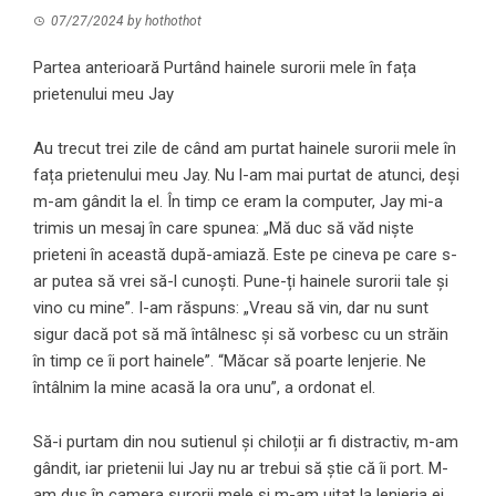
07/27/2024
by
hothothot
Partea anterioară Purtând hainele surorii mele în fața
prietenului meu Jay
Au trecut trei zile de când am purtat hainele surorii mele în
fața prietenului meu Jay. Nu l-am mai purtat de atunci, deși
m-am gândit la el. În timp ce eram la computer, Jay mi-a
trimis un mesaj în care spunea: „Mă duc să văd niște
prieteni în această după-amiază. Este pe cineva pe care s-
ar putea să vrei să-l cunoști. Pune-ți hainele surorii tale și
vino cu mine”. I-am răspuns: „Vreau să vin, dar nu sunt
sigur dacă pot să mă întâlnesc și să vorbesc cu un străin
în timp ce îi port hainele”. “Măcar să poarte lenjerie. Ne
întâlnim la mine acasă la ora unu”, a ordonat el.
Să-i purtam din nou sutienul și chiloții ar fi distractiv, m-am
gândit, iar prietenii lui Jay nu ar trebui să știe că îi port. M-
am dus în camera surorii mele și m-am uitat la lenjeria ei.