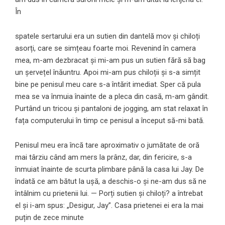
În
spatele sertarului era un sutien din dantelă mov și chiloți
asorți, care se simțeau foarte moi. Revenind în camera
mea, m-am dezbracat și mi-am pus un sutien fără să bag
un șervețel înăuntru. Apoi mi-am pus chiloții și s-a simțit
bine pe penisul meu care s-a întărit imediat. Sper că pula
mea se va înmuia înainte de a pleca din casă, m-am gândit.
Purtând un tricou și pantaloni de jogging, am stat relaxat în
fața computerului în timp ce penisul a început să-mi bată.
Penisul meu era încă tare aproximativ o jumătate de oră
mai târziu când am mers la prânz, dar, din fericire, s-a
înmuiat înainte de scurta plimbare până la casa lui Jay. De
îndată ce am bătut la ușă, a deschis-o și ne-am dus să ne
întâlnim cu prietenii lui. — Porți sutien și chiloți? a întrebat
el și i-am spus: „Desigur, Jay”. Casa prietenei ei era la mai
puțin de zece minute