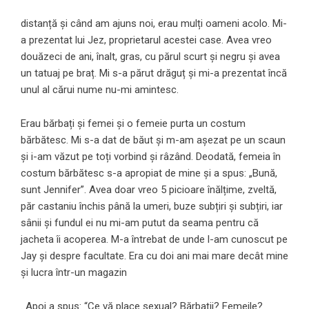
distanță și când am ajuns noi, erau mulți oameni acolo. Mi-
a prezentat lui Jez, proprietarul acestei case. Avea vreo
douăzeci de ani, înalt, gras, cu părul scurt și negru și avea
un tatuaj pe braț. Mi s-a părut drăguț și mi-a prezentat încă
unul al cărui nume nu-mi amintesc.
Erau bărbați și femei și o femeie purta un costum
bărbătesc. Mi s-a dat de băut și m-am așezat pe un scaun
și i-am văzut pe toți vorbind și râzând. Deodată, femeia în
costum bărbătesc s-a apropiat de mine și a spus: „Bună,
sunt Jennifer”. Avea doar vreo 5 picioare înălțime, zveltă,
păr castaniu închis până la umeri, buze subțiri și subțiri, iar
sânii și fundul ei nu mi-am putut da seama pentru că
jacheta îi acoperea. M-a întrebat de unde l-am cunoscut pe
Jay și despre facultate. Era cu doi ani mai mare decât mine
și lucra într-un magazin
. Apoi a spus: “Ce vă place sexual? Bărbații? Femeile?