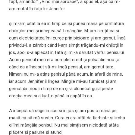
fapt, amândoi”. „Vino mai aproape”, a spus el, așa că m-
am mutat în fața lui Jennifer
și m-am uitat la ea în timp ce își punea mâna pe umflătura
chiloților mei și începea să-l mângâie. M-am simțit ca și
cum electricitatea îmi curge prin picioare și am gemut. Încă
privindu-l, a zâmbit când l-am simțit trăgându-mi chiloții în
jos, apoi s-a aplecat în față și mi-a sărutat vârful penisului.
Acum penisul meu era complet erect și pulsa din nou și
când ea a început să-mi lingă penisul, am gemut tare.
Nimeni nu mi-a atins penisul până acum, în afară de mine,
iar acum Jennifer îl lingea. Mingile mi-au furnicat și am
gemut din nou în timp ce ea și-a alunecat gura peste
erecția mea și a luat-o până la capăt în ea.
A început să suge în sus și în jos și am pus o mână pe
masă ca să mă susțin. Gura ei era atât de fierbinte și limba
ei îmi mângâia penisul. Nu mai simțisem niciodată atâta
plăcere și pasiune și atunci