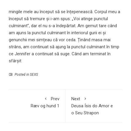
mingile mele au început să se înțepenească. Corpul meu a
început să tremure și i-am spus: „Voi atinge punctul
culminant”, dar el nu s-a îndepărtat. Am gemut tare când
am ajuns la punctul culminant în interiorul gurii ei și
genunchii mei simțeau că vor ceda. Ținând masa mai
strâns, am continuat să ajung la punctul culminant în timp
ce Jennifer a continuat să suge. Când am terminat în
sfârșit
Posted in
SEXS
Prev
Next
Ræv og hund 1
Deusa Ísis do Amor e
o Seu Strapon