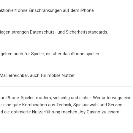
nktioniert ohne Einschränkungen auf dem iPhone.
rliegen strengen Datenschutz- und Sicherheitsstandards.
elten auch für Spieler, die über das iPhone spielen.
Mail erreichbar, auch für mobile Nutzer.
ür iPhone-Spieler: modern, vielseitig und sicher. Wer unterwegs eine
ier eine gute Kombination aus Technik, Spielauswahl und Service.
d die optimierte Nutzerführung machen Joy Casino zu einem