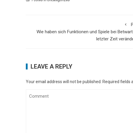
Posted in
Uncategorized
P
Wie haben sich Funktionen und Spiele bei Betwart
letzter Zeit veränd
LEAVE A REPLY
Your email address will not be published.
Required fields