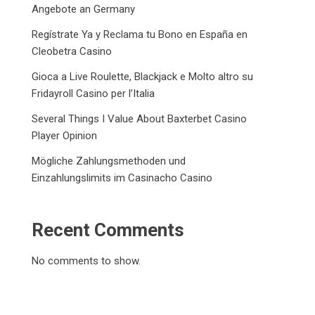
Angebote an Germany
Regístrate Ya y Reclama tu Bono en España en
Cleobetra Casino
Gioca a Live Roulette, Blackjack e Molto altro su
Fridayroll Casino per l’Italia
Several Things I Value About Baxterbet Casino
Player Opinion
Mögliche Zahlungsmethoden und
Einzahlungslimits im Casinacho Casino
Recent Comments
No comments to show.