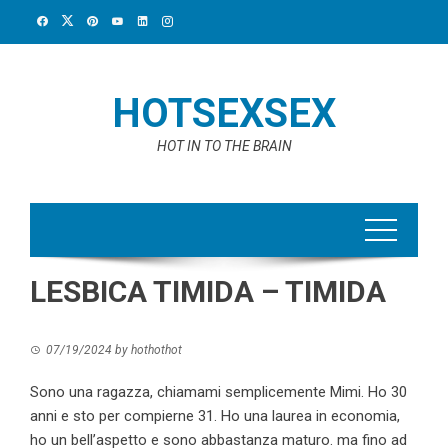
Skip
to
content
HOTSEXSEX
HOT IN TO THE BRAIN
LESBICA TIMIDA – TIMIDA
07/19/2024
by
hothothot
Sono una ragazza, chiamami semplicemente Mimi. Ho 30
anni e sto per compierne 31. Ho una laurea in economia,
ho un bell’aspetto e sono abbastanza maturo. ma fino ad