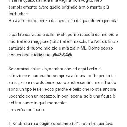
inserire qualcosa nella mia vagina, non voglio, farò
semplicemente avere quello originale a mio marito più
tardi, eheh.
Ho avuto conoscenza del sesso fin da quando ero piccola.
a partire dai video e dalle riviste porno raccolti da mio zio e
mio fratello maggiore (tutti fratelli maschi, tra l’altro), fino a
catturare di nuovo mio zio e mia zia in ML. Come posso
non essere intelligente…@#%$#@
Se cominci dall’inizio, sembra che ad ogni livello di
istruzione e carriera ho sempre avuto una cotta per i miei
amici, sì, se ricordo bene, sono anche carini… ma in fondo
sono un tipo leale , ecco perché è bello che io stia ancora
uscendo con un ragazzo. In ogni scena, solo una figura è
nel tuo cuore in quel momento.
proverò a ordinarlo.
1. Kristi. era mio cugino coetaneo (all’epoca frequentava