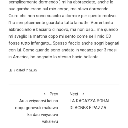
semplicemente dormendo ) mi ha abbracciato, anche le
sue gambe erano sul mio corpo, ma stava dormendo.
Giuro che non sono riuscito a dormire per questo motivo,
l’ho semplicemente guardato tutta la notte. Vorrei tanto
abbracciarlo e baciarlo di nuovo, ma non oso… ma quando
mi sveglio la mattina dopo mi sento come se il mio CD
fosse tutto infangato… Spesso faccio anche sogni bagnati
con lui. Come quando sono andato in vacanza per 3 mesi
in America, ho sognato lo stesso bacio bollente
Posted in
SEXS
Prev
Next
Au a veiyacovi kei na
LA RAGAZZA BOHAI
noqu gonevuli makawa
DI AGNES È PAZZA
ka dau veiyacovi
vakalevu