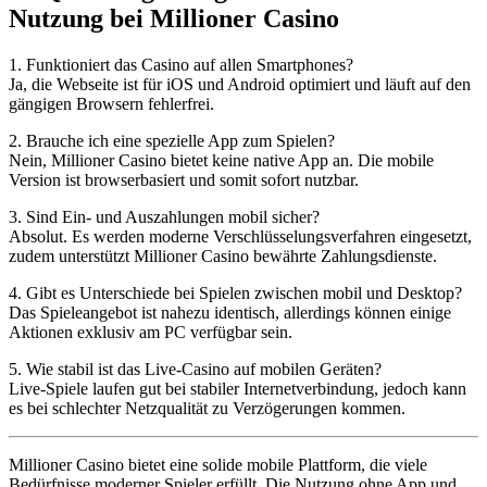
Nutzung bei Millioner Casino
1. Funktioniert das Casino auf allen Smartphones?
Ja, die Webseite ist für iOS und Android optimiert und läuft auf den
gängigen Browsern fehlerfrei.
2. Brauche ich eine spezielle App zum Spielen?
Nein, Millioner Casino bietet keine native App an. Die mobile
Version ist browserbasiert und somit sofort nutzbar.
3. Sind Ein- und Auszahlungen mobil sicher?
Absolut. Es werden moderne Verschlüsselungsverfahren eingesetzt,
zudem unterstützt Millioner Casino bewährte Zahlungsdienste.
4. Gibt es Unterschiede bei Spielen zwischen mobil und Desktop?
Das Spieleangebot ist nahezu identisch, allerdings können einige
Aktionen exklusiv am PC verfügbar sein.
5. Wie stabil ist das Live-Casino auf mobilen Geräten?
Live-Spiele laufen gut bei stabiler Internetverbindung, jedoch kann
es bei schlechter Netzqualität zu Verzögerungen kommen.
Millioner Casino bietet eine solide mobile Plattform, die viele
Bedürfnisse moderner Spieler erfüllt. Die Nutzung ohne App und