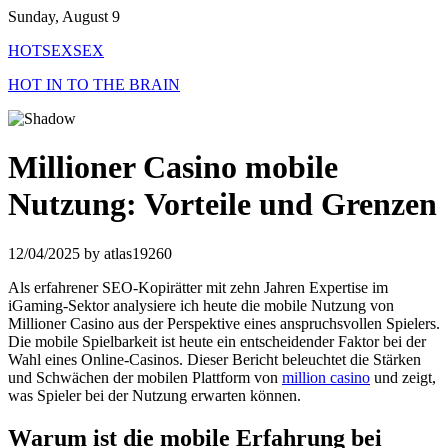
Skip
Sunday, August 9
to
HOTSEXSEX
content
HOT IN TO THE BRAIN
Millioner Casino mobile
Nutzung: Vorteile und Grenzen
12/04/2025
by
atlas19260
Als erfahrener SEO-Kopirätter mit zehn Jahren Expertise im
iGaming-Sektor analysiere ich heute die mobile Nutzung von
Millioner Casino aus der Perspektive eines anspruchsvollen Spielers.
Die mobile Spielbarkeit ist heute ein entscheidender Faktor bei der
Wahl eines Online-Casinos. Dieser Bericht beleuchtet die Stärken
und Schwächen der mobilen Plattform von
million casino
und zeigt,
was Spieler bei der Nutzung erwarten können.
Warum ist die mobile Erfahrung bei