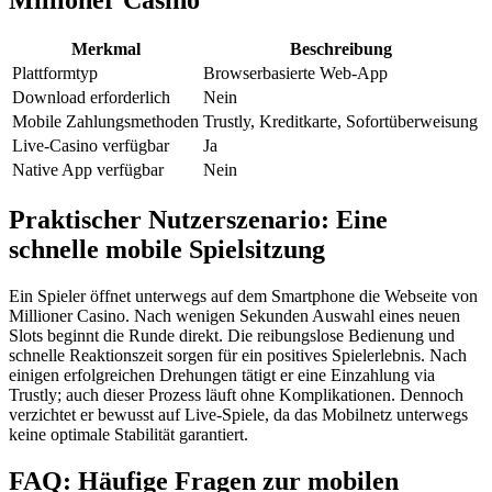
Merkmal
Beschreibung
Plattformtyp
Browserbasierte Web-App
Download erforderlich
Nein
Mobile Zahlungsmethoden
Trustly, Kreditkarte, Sofortüberweisung
Live-Casino verfügbar
Ja
Native App verfügbar
Nein
Praktischer Nutzerszenario: Eine
schnelle mobile Spielsitzung
Ein Spieler öffnet unterwegs auf dem Smartphone die Webseite von
Millioner Casino. Nach wenigen Sekunden Auswahl eines neuen
Slots beginnt die Runde direkt. Die reibungslose Bedienung und
schnelle Reaktionszeit sorgen für ein positives Spielerlebnis. Nach
einigen erfolgreichen Drehungen tätigt er eine Einzahlung via
Trustly; auch dieser Prozess läuft ohne Komplikationen. Dennoch
verzichtet er bewusst auf Live-Spiele, da das Mobilnetz unterwegs
keine optimale Stabilität garantiert.
FAQ: Häufige Fragen zur mobilen