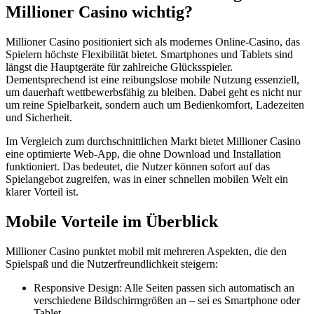
Millioner Casino wichtig?
Millioner Casino positioniert sich als modernes Online-Casino, das
Spielern höchste Flexibilität bietet. Smartphones und Tablets sind
längst die Hauptgeräte für zahlreiche Glücksspieler.
Dementsprechend ist eine reibungslose mobile Nutzung essenziell,
um dauerhaft wettbewerbsfähig zu bleiben. Dabei geht es nicht nur
um reine Spielbarkeit, sondern auch um Bedienkomfort, Ladezeiten
und Sicherheit.
Im Vergleich zum durchschnittlichen Markt bietet Millioner Casino
eine optimierte Web-App, die ohne Download und Installation
funktioniert. Das bedeutet, die Nutzer können sofort auf das
Spielangebot zugreifen, was in einer schnellen mobilen Welt ein
klarer Vorteil ist.
Mobile Vorteile im Überblick
Millioner Casino punktet mobil mit mehreren Aspekten, die den
Spielspaß und die Nutzerfreundlichkeit steigern:
Responsive Design: Alle Seiten passen sich automatisch an
verschiedene Bildschirmgrößen an – sei es Smartphone oder
Tablet.