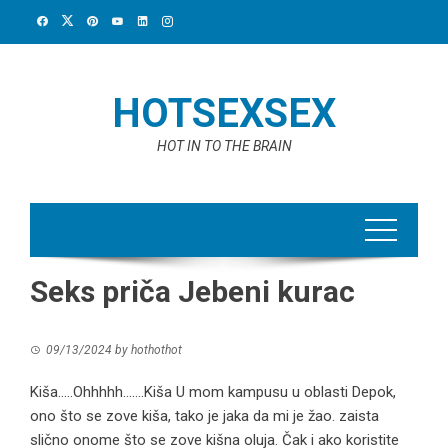
Skip
to
content
HOTSEXSEX
HOT IN TO THE BRAIN
Seks priča Jebeni kurac
09/13/2024
by
hothothot
Kiša…..Ohhhhh…….Kiša U mom kampusu u oblasti Depok,
ono što se zove kiša, tako je jaka da mi je žao. zaista
slično onome što se zove kišna oluja. Čak i ako koristite