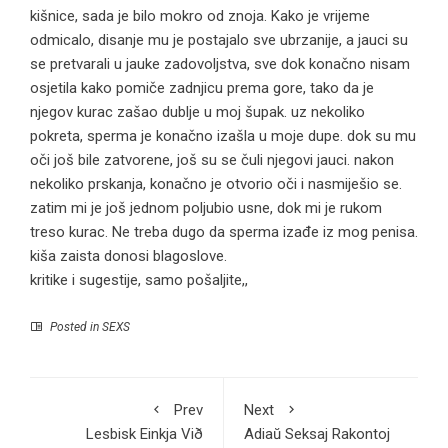
kišnice, sada je bilo mokro od znoja. Kako je vrijeme
odmicalo, disanje mu je postajalo sve ubrzanije, a jauci su
se pretvarali u jauke zadovoljstva, sve dok konačno nisam
osjetila kako pomiče zadnjicu prema gore, tako da je
njegov kurac zašao dublje u moj šupak. uz nekoliko
pokreta, sperma je konačno izašla u moje dupe. dok su mu
oči još bile zatvorene, još su se čuli njegovi jauci. nakon
nekoliko prskanja, konačno je otvorio oči i nasmiješio se.
zatim mi je još jednom poljubio usne, dok mi je rukom
treso kurac. Ne treba dugo da sperma izađe iz mog penisa.
kiša zaista donosi blagoslove.
kritike i sugestije, samo pošaljite,,
Posted in
SEXS
Prev
Next
Lesbisk Einkja Við
Adiaŭ Seksaj Rakontoj