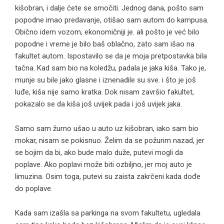
kišobran, i dalje ćete se smočiti. Jednog dana, pošto sam
popodne imao predavanje, otišao sam autom do kampusa.
Obično idem vozom, ekonomičniji je. ali pošto je već bilo
popodne i vreme je bilo baš oblačno, zato sam išao na
fakultet autom. Ispostavilo se da je moja pretpostavka bila
tačna. Kad sam bio na koledžu, padala je jaka kiša. Tako je,
munje su bile jako glasne i iznenadile su sve. i što je još
luđe, kiša nije samo kratka. Dok nisam završio fakultet,
pokazalo se da kiša još uvijek pada i još uvijek jaka.
Samo sam žurno ušao u auto uz kišobran, iako sam bio
mokar, nisam se pokisnuo. Želim da se požurim nazad, jer
se bojim da bi, ako bude malo duže, putevi mogli da
poplave. Ako poplavi može biti ozbiljno, jer moj auto je
limuzina. Osim toga, putevi su zaista zakrčeni kada dođe
do poplave.
Kada sam izašla sa parkinga na svom fakultetu, ugledala