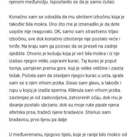
njenom međunožju. Ispostavilo se da je samo ćutao.
Konačno sam se odvažila da mu obrišem izbočinu koja je
također bila mokra. Ono što me je iznenadilo je da dete
uopšte nije reagovalo. OK, samo sam strastveno trljao
izbočinu, sve dok konačno izbočenje nije postalo veće i
tvrđe. Na kraju sam ga pozvao da se preseli na zadnje
sjedište. Otvorio je košulju koja je već bila mokra i iz nje
izašao njegov veliki, uspravni kurac. Taj kurac je poput
tornja, usmjeren prema gore. koji je velike veličine i zaista
težak. Počela sam da stavljam njegov kurac u usta, igrala
sam se s njim vrhom jezika. Sisao sam glavu, a takođe i
rupu u kojoj je izašla sperma. Kliknula sam vrhom jezika.
zastenjao je od zadovoljstva, zatvorenih očiju, dok mu je
disanje postalo ubrzano. dok su moje ruke pipale njena
atletska prsa, tražeći njene bradavice. Stisnuo sam
bradavicu, prvo lijevu pa dalje
U međuvremenu, njegovo tijelo, koje je ranije bilo mokro od