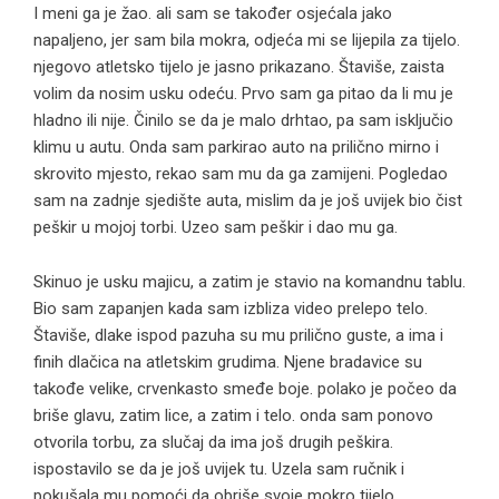
I meni ga je žao. ali sam se također osjećala jako
napaljeno, jer sam bila mokra, odjeća mi se lijepila za tijelo.
njegovo atletsko tijelo je jasno prikazano. Štaviše, zaista
volim da nosim usku odeću. Prvo sam ga pitao da li mu je
hladno ili nije. Činilo se da je malo drhtao, pa sam isključio
klimu u autu. Onda sam parkirao auto na prilično mirno i
skrovito mjesto, rekao sam mu da ga zamijeni. Pogledao
sam na zadnje sjedište auta, mislim da je još uvijek bio čist
peškir u mojoj torbi. Uzeo sam peškir i dao mu ga.
Skinuo je usku majicu, a zatim je stavio na komandnu tablu.
Bio sam zapanjen kada sam izbliza video prelepo telo.
Štaviše, dlake ispod pazuha su mu prilično guste, a ima i
finih dlačica na atletskim grudima. Njene bradavice su
takođe velike, crvenkasto smeđe boje. polako je počeo da
briše glavu, zatim lice, a zatim i telo. onda sam ponovo
otvorila torbu, za slučaj da ima još drugih peškira.
ispostavilo se da je još uvijek tu. Uzela sam ručnik i
pokušala mu pomoći da obriše svoje mokro tijelo.