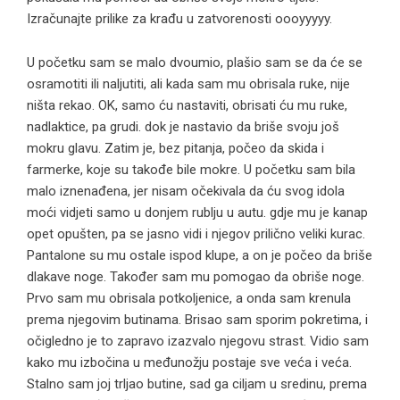
Izračunajte prilike za krađu u zatvorenosti oooyyyyy.
U početku sam se malo dvoumio, plašio sam se da će se
osramotiti ili naljutiti, ali kada sam mu obrisala ruke, nije
ništa rekao. OK, samo ću nastaviti, obrisati ću mu ruke,
nadlaktice, pa grudi. dok je nastavio da briše svoju još
mokru glavu. Zatim je, bez pitanja, počeo da skida i
farmerke, koje su takođe bile mokre. U početku sam bila
malo iznenađena, jer nisam očekivala da ću svog idola
moći vidjeti samo u donjem rublju u autu. gdje mu je kanap
opet opušten, pa se jasno vidi i njegov prilično veliki kurac.
Pantalone su mu ostale ispod klupe, a on je počeo da briše
dlakave noge. Također sam mu pomogao da obriše noge.
Prvo sam mu obrisala potkoljenice, a onda sam krenula
prema njegovim butinama. Brisao sam sporim pokretima, i
očigledno je to zapravo izazvalo njegovu strast. Vidio sam
kako mu izbočina u međunožju postaje sve veća i veća.
Stalno sam joj trljao butine, sad ga ciljam u sredinu, prema