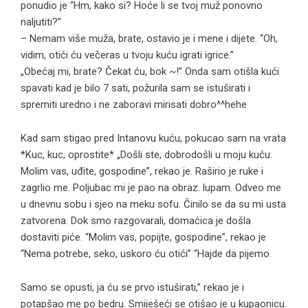
ponudio je “Hm, kako si? Hoće li se tvoj muž ponovno
naljutiti?”
– Nemam više muža, brate, ostavio je i mene i dijete. “Oh,
vidim, otići ću večeras u tvoju kuću igrati igrice.”
„Obećaj mi, brate? Čekat ću, bok ~!” Onda sam otišla kući
spavati kad je bilo 7 sati, požurila sam se istuširati i
spremiti uredno i ne zaboravi mirisati dobro^^hehe
Kad sam stigao pred Intanovu kuću, pokucao sam na vrata
*Kuc, kuc, oprostite* „Došli ste, dobrodošli u moju kuću.
Molim vas, uđite, gospodine”, rekao je. Raširio je ruke i
zagrlio me. Poljubac mi je pao na obraz. lupam. Odveo me
u dnevnu sobu i sjeo na meku sofu. Činilo se da su mi usta
zatvorena. Dok smo razgovarali, domaćica je došla
dostaviti piće. “Molim vas, popijte, gospodine”, rekao je
“Nema potrebe, seko, uskoro ću otići” “Hajde da pijemo.
Samo se opusti, ja ću se prvo istuširati,” rekao je i
potapšao me po bedru. Smiješeći se otišao je u kupaonicu.