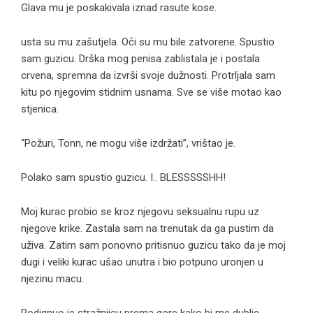
Glava mu je poskakivala iznad rasute kose.
usta su mu zašutjela. Oči su mu bile zatvorene. Spustio
sam guzicu. Drška mog penisa zablistala je i postala
crvena, spremna da izvrši svoje dužnosti. Protrljala sam
kitu po njegovim stidnim usnama. Sve se više motao kao
stjenica.
“Požuri, Tonn, ne mogu više izdržati”, vrištao je.
Polako sam spustio guzicu. I.. BLESSSSSHH!
Moj kurac probio se kroz njegovu seksualnu rupu uz
njegove krike. Zastala sam na trenutak da ga pustim da
uživa. Zatim sam ponovno pritisnuo guzicu tako da je moj
dugi i veliki kurac ušao unutra i bio potpuno uronjen u
njezinu macu.