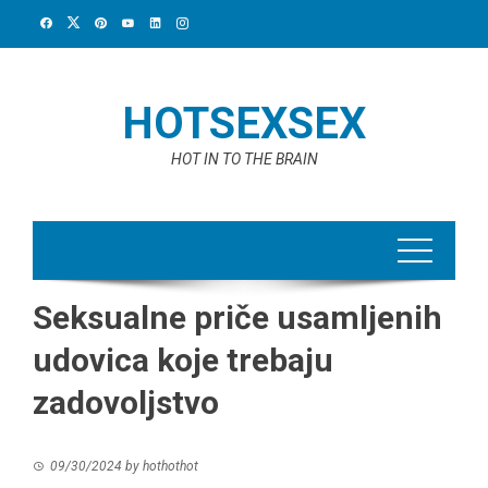
Skip
to
content
HOTSEXSEX
HOT IN TO THE BRAIN
Seksualne priče usamljenih
udovica koje trebaju
zadovoljstvo
09/30/2024
by
hothothot