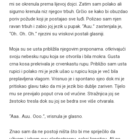
mi se okrenula prema lijevoj dojci. Zatim sam polako ali
sigurno krenula niz njegov trbuh. Grčio se kako bi obuzdao
poriv požude koji je postajao sve luđi. Polizao sam njen
ravan trbuh i zabio joj jezik u pupak. “Auu..” zastenjala je,
“Oh.. Oh.. Oh..” njezini su vriskovi postali glasniji.
Moja su se usta približila njegovim preponama. otkrivajući
svoju nebesku rupu koja se otvorila i bila mokra. Gusta
crna kosa prekrivala je crvenkastu rupu. Približio sam usta
rupici i polako mi je jezik ušao u rupicu koja je već bila
preplavljena vlagom. Vrisnuo je i spontano sjeo dok mi je
pritiskao glavu tako da mi je jezik bio dublje zariven. Tijelo
mu se previjalo poput crva od vrućine. Stražnjica joj se
žestoko tresla dok su joj se bedra sve više otvarala.
“Aaa.. Auu.. Ooo..”, vrisnula je glasno.
Znao sam da ne postoji ništa što bi me spriječilo da