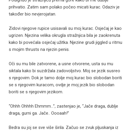
Podignuo je stražnjicu prema gore kako bi me dublje
prihvatio. Zatim sam polako počeo micati kurac. Odaziv je
također bio nevjerojatan.
Zidovi njegove rupice usisavali su moj kurac. Osjećaj je kao
ugrizen. Njezina velika okrugla stražnjica bila je zaokrenuta
kako bi povećala osjećaj užitka. Njezine grudi jiggled u ritmu
s mojim thrusts na njezin penis.
Oči su mu bile zatvorene, a usne otvorene, usta su mu
siktala kako bi suzdržala zadovoljstvo. Moj se jezik susreo
s njegovim. Dok je tamo dolje moj kurac bio slobodan boriti
se s njegovim kuracom, ovdje je moj jezik bio slobodan
boriti se s njegovim jezikom.
“Ohhh Ohhhh Ehmmm…”, zastenjao je, “Jače draga, dublje
draga, gurni ga. Jače.. Oooaah!”
Bedra su joj se sve više širila. Začuo se zvuk pljuskanja iz