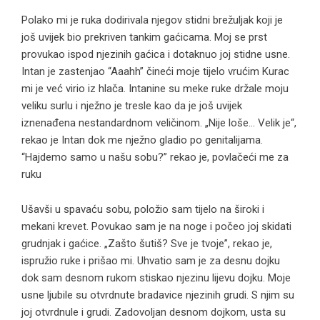
Polako mi je ruka dodirivala njegov stidni brežuljak koji je
još uvijek bio prekriven tankim gaćicama. Moj se prst
provukao ispod njezinih gaćica i dotaknuo joj stidne usne.
Intan je zastenjao “Aaahh” čineći moje tijelo vrućim Kurac
mi je već virio iz hlača. Intanine su meke ruke držale moju
veliku surlu i nježno je tresle kao da je još uvijek
iznenađena nestandardnom veličinom. „Nije loše… Velik je“,
rekao je Intan dok me nježno gladio po genitalijama.
“Hajdemo samo u našu sobu?” rekao je, povlačeći me za
ruku
Ušavši u spavaću sobu, položio sam tijelo na široki i
mekani krevet. Povukao sam je na noge i počeo joj skidati
grudnjak i gaćice. „Zašto šutiš? Sve je tvoje”, rekao je,
ispružio ruke i prišao mi. Uhvatio sam je za desnu dojku
dok sam desnom rukom stiskao njezinu lijevu dojku. Moje
usne ljubile su otvrdnute bradavice njezinih grudi. S njim su
joj otvrdnule i grudi. Zadovoljan desnom dojkom, usta su