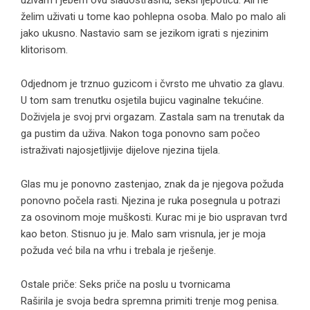
uživam i jebem ovu sladostrasnu, seksi ljepoticu. Ali ne
želim uživati ​​u tome kao pohlepna osoba. Malo po malo ali
jako ukusno. Nastavio sam se jezikom igrati s njezinim
klitorisom.
Odjednom je trznuo guzicom i čvrsto me uhvatio za glavu.
U tom sam trenutku osjetila bujicu vaginalne tekućine.
Doživjela je svoj prvi orgazam. Zastala sam na trenutak da
ga pustim da uživa. Nakon toga ponovno sam počeo
istraživati ​​najosjetljivije dijelove njezina tijela.
Glas mu je ponovno zastenjao, znak da je njegova požuda
ponovno počela rasti. Njezina je ruka posegnula u potrazi
za osovinom moje muškosti. Kurac mi je bio uspravan tvrd
kao beton. Stisnuo ju je. Malo sam vrisnula, jer je moja
požuda već bila na vrhu i trebala je rješenje.
Ostale priče: Seks priče na poslu u tvornicama
Raširila je svoja bedra spremna primiti trenje mog penisa.