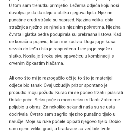
U tom sam trenutku primijetio. Ležerna odjeća koju nosi
dovoljna je da da ideju o obliku njegova tijela. Njezine
punašne grudi stršale su naprijed. Njezina velika, obla
stražnjica nježno se njihala s njezinim pokretima. Njezina
čvrsta i glatka bedra podupirala su prekrasna listova. Kad
se konačno pojavio, Intan me zadivio. Duga joj je kosa
sezala do leđa i bila je raspuštena. Lice joj je svježe i
slatko. Nosila je široku sivu spavaćicu u kombinaciji s
crvenim čipkastim hlačama.
Ali ono što mi je razrogačilo oči je to što je materijal
odjeće bio tanak. Ovaj uzbudljiv prizor spontano je
probudio moju požudu. Kurac mi se počeo trzati i pulsirati.
Ostale priče: Seksi priče o mom seksu s Ranti Zatim me
poljubio u obraz. Za nekoliko sekundi naša su se usta
dodirivala. Čvrsto sam zagrlio njezino punašno tijelo u
naručje. Moje su ruke počele opipati njegovo tijelo. Dobio
sam njene velike grudi, a bradavice su već bile tvrde