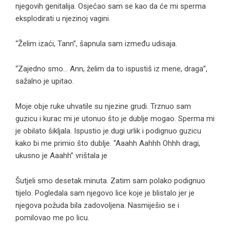
njegovih genitalija. Osjećao sam se kao da će mi sperma
eksplodirati u njezinoj vagini.
“Želim izaći, Tann”, šapnula sam između udisaja.
“Zajedno smo… Ann, želim da to ispustiš iz mene, draga”,
sažalno je upitao.
Moje obje ruke uhvatile su njezine grudi. Trznuo sam
guzicu i kurac mi je utonuo što je dublje mogao. Sperma mi
je obilato šikljala. Ispustio je dugi urlik i podignuo guzicu
kako bi me primio što dublje. “Aaahh Aahhh Ohhh dragi,
ukusno je Aaahh” vrištala je
Šutjeli smo desetak minuta. Zatim sam polako podignuo
tijelo. Pogledala sam njegovo lice koje je blistalo jer je
njegova požuda bila zadovoljena. Nasmiješio se i
pomilovao me po licu.