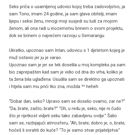
Seks priča o usamljenoj udovici kojoj treba zadovoljstvo, ja
sam Tono, imam 24 godine, ja sam glava obitelji, imam
lijepu i seksi ženu, mnogi moji susjedi su ludi za mojom
ženom, ali ona radi u inozemstvu brinem o svom projektu,
dok se brinem o najvećem razvoju u Semarangu
Ukratko, upoznao sam Intan, udovicu s 1 djetetom kojeg je
muž ostavio jer ju je varao
Upoznao sam je jer se tek doselila u moj kompleks pa sam
bio zaprepašten kad sam je vidio od dna do vrha, koliko je
ta žena bila uglađena. Usudila sam se direktno ga upoznati
i htjela sam mu prići tko zna, možda ^^ heheh
“Dobar dan, seko? Upravo sam se doselio ovamo, zar ne?”
“Da, brate, zašto, brate?” “Oh, u redu je, seko, nije ni čudo
što je rijetkost vidjeti seku tako zabavljenu ovdje.” Šalio
sam se, razbijajući atmosferu, “Ah, brate, dobro je, o, brate,
hoćeš li svratiti do kuće? “To je samo stvar prijateljstva.”