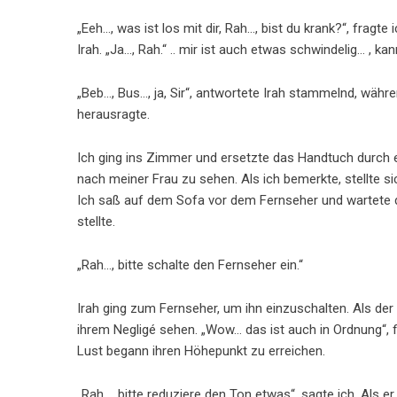
„Eeh…, was ist los mit dir, Rah…, bist du krank?“, fragte 
Irah. „Ja…, Rah.“ .. mir ist auch etwas schwindelig… , 
„Beb…, Bus…, ja, Sir“, antwortete Irah stammelnd, währ
herausragte.
Ich ging ins Zimmer und ersetzte das Handtuch durch e
nach meiner Frau zu sehen. Als ich bemerkte, stellte s
Ich saß auf dem Sofa vor dem Fernseher und wartete da
stellte.
„Rah…, bitte schalte den Fernseher ein.“
Irah ging zum Fernseher, um ihn einzuschalten. Als der
ihrem Negligé sehen. „Wow… das ist auch in Ordnung“,
Lust begann ihren Höhepunkt zu erreichen.
„Rah…, bitte reduziere den Ton etwas“, sagte ich. Als e