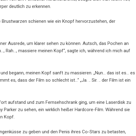
per deutlich zu erkennen.
hre Brustwarzen schienen wie ein Knopf hervorzustehen, der
einer Ausrede, um klarer sehen zu können. Autsch, das Pochen an
 Rah…, massiere meinen Kopf“, sagte ich, während ich mich auf
n und begann, meinen Kopf sanft zu massieren. „Nun… das ist es… es
mt es, dass der Film so schlecht ist…“ „Ja. .. Sir. .. der Film ist ein
 sofort aufstand und zum Fernsehschrank ging, um eine Laserdisk zu
y Parker zu sehen, ein wirklich heißer Hardcore-Film. Während sie
en Kopf.
ungenküsse zu geben und den Penis ihres Co-Stars zu betasten,