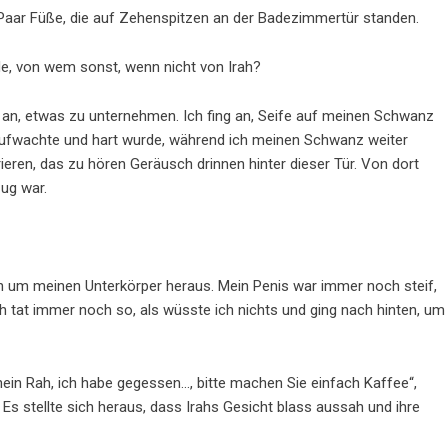
n Paar Füße, die auf Zehenspitzen an der Badezimmertür standen.
rde, von wem sonst, wenn nicht von Irah?
g an, etwas zu unternehmen. Ich fing an, Seife auf meinen Schwanz
aufwachte und hart wurde, während ich meinen Schwanz weiter
ieren, das zu hören Geräusch drinnen hinter dieser Tür. Von dort
zug war.
um meinen Unterkörper heraus. Mein Penis war immer noch steif,
h tat immer noch so, als wüsste ich nichts und ging nach hinten, um
 nein Rah, ich habe gegessen…, bitte machen Sie einfach Kaffee“,
Es stellte sich heraus, dass Irahs Gesicht blass aussah und ihre