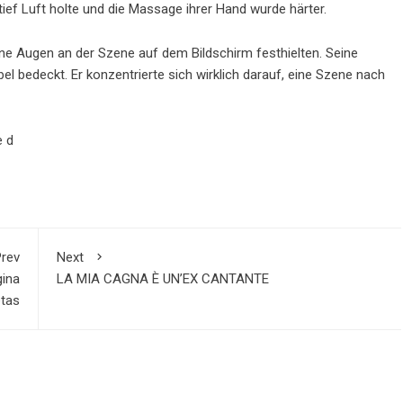
tief Luft holte und die Massage ihrer Hand wurde härter.
ine Augen an der Szene auf dem Bildschirm festhielten. Seine
el bedeckt. Er konzentrierte sich wirklich darauf, eine Szene nach
e d
rev
Next
gina
LA MIA CAGNA È UN’EX CANTANTE
etas