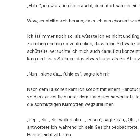
„Hah…“, ich war auch überrascht, denn dort sah ich ei
Wow, es stellte sich heraus, dass ich ausspioniert wu
Ich tat immer noch so, als wüsste ich es nicht und fin
zu reiben und ihn so zu drücken, dass mein Schwanz 
schüttelte, versuchte ich mich auch darauf zu konzentr
kam ein leises Stöhnen, das etwas lauter als ein Atem
„Nun… siehe da…, fühle es“, sagte ich mir
Nach dem Duschen kam ich sofort mit einem Handtuch 
so dass er deutlich unter dem Handtuch hervorlugte. Ic
die schmutzigen Klamotten wegzuräumen.
„Pep…, Sir…, Sie wollen ähm…, essen“, sagte Irah, „Oh…,
antwortete ich, während ich sein Gesicht beobachtete . 
Hände leicht zitterten.