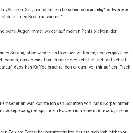
ich. „Ah, nein, Sir…, mir ist nur ein bisschen schwindelig“, antwortete
kannst du mir den Kopf massieren?
end seine Augen immer wieder auf meinen Penis blickten, der
inen Sarong, ohne wieder ein Höschen zu tragen, und vergaß nicht,
ich heraus, dass meine Frau immer noch sehr tief und fest schlief.
rauf, dass Irah Kaffee brachte, den er dann vor mir auf den Tisch
 Fernseher an war, konnte ich den Schatten von Irahs Körper hinter
 filmbokepjepang.net spürte ein Pochen in meinem Schwanz, meine
r den Ton am Fernseher herunterdrehte, beugte sich Irah leicht vor,