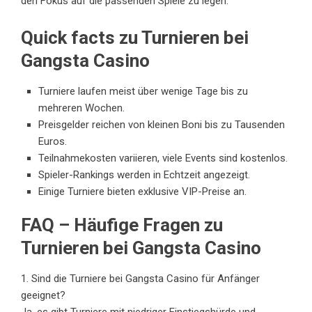
den Fokus auf die passenden Spiele zu legen.“
Quick facts zu Turnieren bei
Gangsta Casino
Turniere laufen meist über wenige Tage bis zu
mehreren Wochen.
Preisgelder reichen von kleinen Boni bis zu Tausenden
Euros.
Teilnahmekosten variieren, viele Events sind kostenlos.
Spieler-Rankings werden in Echtzeit angezeigt.
Einige Turniere bieten exklusive VIP-Preise an.
FAQ – Häufige Fragen zu
Turnieren bei Gangsta Casino
1. Sind die Turniere bei Gangsta Casino für Anfänger
geeignet?