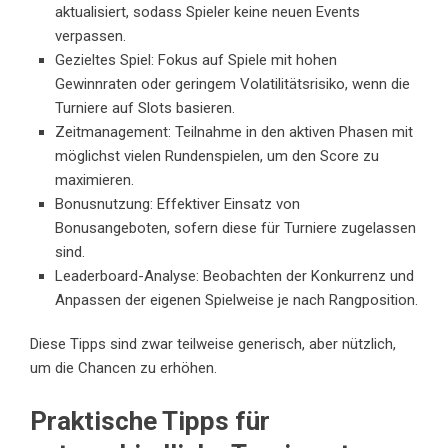
aktualisiert, sodass Spieler keine neuen Events
verpassen.
Gezieltes Spiel: Fokus auf Spiele mit hohen
Gewinnraten oder geringem Volatilitätsrisiko, wenn die
Turniere auf Slots basieren.
Zeitmanagement: Teilnahme in den aktiven Phasen mit
möglichst vielen Rundenspielen, um den Score zu
maximieren.
Bonusnutzung: Effektiver Einsatz von
Bonusangeboten, sofern diese für Turniere zugelassen
sind.
Leaderboard-Analyse: Beobachten der Konkurrenz und
Anpassen der eigenen Spielweise je nach Rangposition.
Diese Tipps sind zwar teilweise generisch, aber nützlich,
um die Chancen zu erhöhen.
Praktische Tipps für