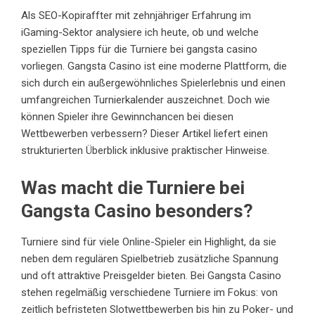
Als SEO-Kopiraffter mit zehnjähriger Erfahrung im
iGaming-Sektor analysiere ich heute, ob und welche
speziellen Tipps für die Turniere bei
gangsta casino
vorliegen. Gangsta Casino ist eine moderne Plattform, die
sich durch ein außergewöhnliches Spielerlebnis und einen
umfangreichen Turnierkalender auszeichnet. Doch wie
können Spieler ihre Gewinnchancen bei diesen
Wettbewerben verbessern? Dieser Artikel liefert einen
strukturierten Überblick inklusive praktischer Hinweise.
Was macht die Turniere bei
Gangsta Casino besonders?
Turniere sind für viele Online-Spieler ein Highlight, da sie
neben dem regulären Spielbetrieb zusätzliche Spannung
und oft attraktive Preisgelder bieten. Bei Gangsta Casino
stehen regelmäßig verschiedene Turniere im Fokus: von
zeitlich befristeten Slotwettbewerben bis hin zu Poker- und