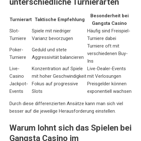
unterschiedliche Turnierarten
Besonderheit bei
Turnierart
Taktische Empfehlung
Gangsta Casino
Slot-
Spiele mit niedriger
Häufig sind Freispiel-
Turniere
Varianz bevorzugen
Turniere dabei
Turniere oft mit
Poker-
Geduld und stete
verschiedenen Buy-
Turniere
Aggressivität balancieren
Ins
Live-
Konzentration auf Spiele
Live-Dealer-Events
Casino
mit hoher Geschwindigkeit
mit Verlosungen
Jackpot-
Fokus auf progressive
Preisgelder können
Events
Slots
exponentiell wachsen
Durch diese differenzierten Ansätze kann man sich viel
besser auf die jeweilige Herausforderung einstellen.
Warum lohnt sich das Spielen bei
Gangsta Casino im