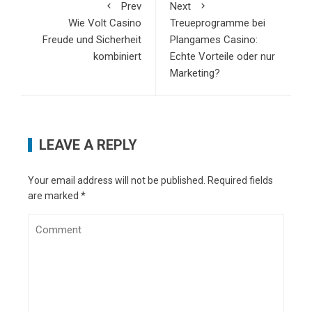
Prev
Next
Wie Volt Casino
Treueprogramme bei
Freude und Sicherheit
Plangames Casino:
kombiniert
Echte Vorteile oder nur
Marketing?
LEAVE A REPLY
Your email address will not be published.
Required fields
are marked
*