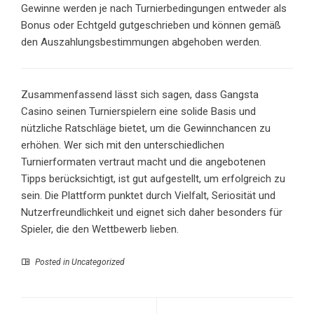
Gewinne werden je nach Turnierbedingungen entweder als
Bonus oder Echtgeld gutgeschrieben und können gemäß
den Auszahlungsbestimmungen abgehoben werden.
Zusammenfassend lässt sich sagen, dass Gangsta
Casino seinen Turnierspielern eine solide Basis und
nützliche Ratschläge bietet, um die Gewinnchancen zu
erhöhen. Wer sich mit den unterschiedlichen
Turnierformaten vertraut macht und die angebotenen
Tipps berücksichtigt, ist gut aufgestellt, um erfolgreich zu
sein. Die Plattform punktet durch Vielfalt, Seriosität und
Nutzerfreundlichkeit und eignet sich daher besonders für
Spieler, die den Wettbewerb lieben.
Posted in
Uncategorized