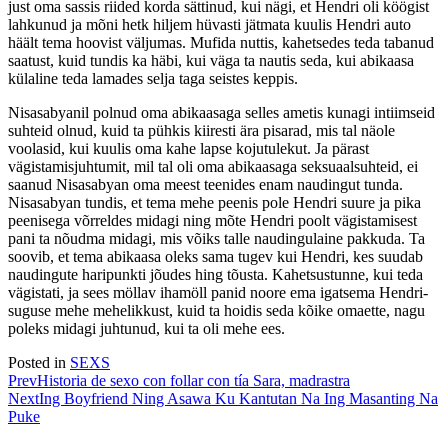
just oma sassis riided korda sättinud, kui nägi, et Hendri oli köögist
lahkunud ja mõni hetk hiljem hüvasti jätmata kuulis Hendri auto
häält tema hoovist väljumas. Mufida nuttis, kahetsedes teda tabanud
saatust, kuid tundis ka häbi, kui väga ta nautis seda, kui abikaasa
külaline teda lamades selja taga seistes keppis.
Nisasabyanil polnud oma abikaasaga selles ametis kunagi intiimseid
suhteid olnud, kuid ta pühkis kiiresti ära pisarad, mis tal näole
voolasid, kui kuulis oma kahe lapse kojutulekut. Ja pärast
vägistamisjuhtumit, mil tal oli oma abikaasaga seksuaalsuhteid, ei
saanud Nisasabyan oma meest teenides enam naudingut tunda.
Nisasabyan tundis, et tema mehe peenis pole Hendri suure ja pika
peenisega võrreldes midagi ning mõte Hendri poolt vägistamisest
pani ta nõudma midagi, mis võiks talle naudingulaine pakkuda. Ta
soovib, et tema abikaasa oleks sama tugev kui Hendri, kes suudab
naudingute haripunkti jõudes hing tõusta. Kahetsustunne, kui teda
vägistati, ja sees möllav ihamöll panid noore ema igatsema Hendri-
suguse mehe mehelikkust, kuid ta hoidis seda kõike omaette, nagu
poleks midagi juhtunud, kui ta oli mehe ees.
Posted in
SEXS
Prev
Historia de sexo con follar con tía Sara, madrastra
Next
Ing Boyfriend Ning Asawa Ku Kantutan Na Ing Masanting Na
Puke