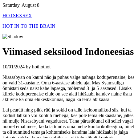
Skip
Saturday, August 8
to
HOTSEXSEX
content
HOT IN TO THE BRAIN
Viimased seksilood Indoneesias
10/01/2024
by
hothothot
Nisasabyan on kauni näo ja puhas valge nahaga koduperenaine, kes
on vaid 31-aastane. Oma 6-aastase abielu ajal Mas Syamsuliga
õnnistati seda naist kahe lapsega, mõlemad 3- ja 5-aastased. Lisaks
kiirele koduperenaise elule on see alati hidžaabi kandev naine üsna
aktiivne ka oma elukeskkonnas, nagu ka tema abikaasa.
Lai pearätt ning pikk rüü ja sokid on talle iseloomulikud siis, kui ta
kodust lahkub või kohtub mehega, kes pole tema elukaaslane, jättes
nii mulje Nisasabyani vagadusest. Täna pärastlõunal oli sellel vagal
noorel emal mees, keda ta tundis oma mehe kontorikolleegina, nii et
ta oli sunnitud temaga kohtumiseks kandma laia hidžaabi ja jalga
katvaid sokke, kuna tema abikaasa oli juhuslikult kontoris