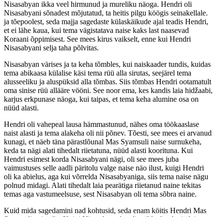
Nisasabyan ikka veel hirmunud ja mureliku näoga. Hendri oli
Nisasabyani sõnadest mõjutatud, ta heitis pilgu köögis seinakellale.
ja tõepoolest, seda majja sagedaste külaskäikude ajal teadis Hendri,
et ei lähe kaua, kui tema vägistatava naise kaks last naasevad
Koraani õppimisest. See mees kirus vaikselt, enne kui Hendri
Nisasabyani selja taha põlvitas.
Nisasabyan värises ja ta keha tõmbles, kui naiskaader tundis, kuidas
tema abikaasa külalise käsi tema rüü alla sirutas, seejärel tema
alusseeliku ja aluspüksid alla tõmbas. Siis tõmbas Hendri ootamatult
oma sinise rüü allääre vööni. See noor ema, kes kandis laia hidžaabi,
karjus erkpunase näoga, kui taipas, et tema keha alumine osa on
nüüd alasti.
Hendri oli vahepeal lausa hämmastunud, nähes oma töökaaslase
naist alasti ja tema alakeha oli nii põnev. Tõesti, see mees ei arvanud
kunagi, et näeb täna pärastlõunal Mas Syamsuli naise surnukeha,
keda ta nägi alati tihedalt riietatuna, nüüd alasti koorituna. Kui
Hendri esimest korda Nisasabyani nägi, oli see mees juba
vaimustuses selle aadli päritolu valge naise näo ilust, kuigi Hendri
oli ka abielus, aga kui võrrelda Nisasabyaniga, siis tema naise nägu
polnud midagi. Alati tihedalt laia pearätiga riietanud naine tekitas
temas aga vastumeelsuse, sest Nisasabyan oli tema sõbra naine.
Kuid mida sagedamini nad kohtusid, seda enam köitis Hendri Mas