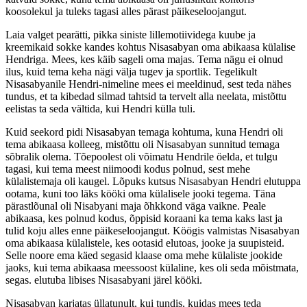
koosolekul ja tuleks tagasi alles pärast päikeseloojangut.
Laia valget pearätti, pikka siniste lillemotiividega kuube ja
kreemikaid sokke kandes kohtus Nisasabyan oma abikaasa külalise
Hendriga. Mees, kes käib sageli oma majas. Tema nägu ei olnud
ilus, kuid tema keha nägi välja tugev ja sportlik. Tegelikult
Nisasabyanile Hendri-nimeline mees ei meeldinud, sest teda nähes
tundus, et ta kibedad silmad tahtsid ta tervelt alla neelata, mistõttu
eelistas ta seda vältida, kui Hendri külla tuli.
Kuid seekord pidi Nisasabyan temaga kohtuma, kuna Hendri oli
tema abikaasa kolleeg, mistõttu oli Nisasabyan sunnitud temaga
sõbralik olema. Tõepoolest oli võimatu Hendrile öelda, et tulgu
tagasi, kui tema meest niimoodi kodus polnud, sest mehe
külalistemaja oli kaugel. Lõpuks kutsus Nisasabyan Hendri elutuppa
ootama, kuni too läks kööki oma külalisele jooki tegema. Täna
pärastlõunal oli Nisabyani maja õhkkond väga vaikne. Peale
abikaasa, kes polnud kodus, õppisid koraani ka tema kaks last ja
tulid koju alles enne päikeseloojangut. Köögis valmistas Nisasabyan
oma abikaasa külalistele, kes ootasid elutoas, jooke ja suupisteid.
Selle noore ema käed segasid klaase oma mehe külaliste jookide
jaoks, kui tema abikaasa meessoost külaline, kes oli seda mõistmata,
segas. elutuba libises Nisasabyani järel kööki.
Nisasabyan karjatas üllatunult, kui tundis, kuidas mees teda