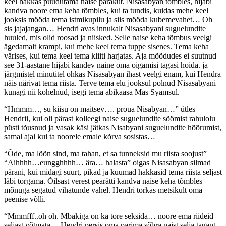
keel hakkas puudutama naise pärakut. Nisasabyan tõmbles, hijabi
kandva noore ema keha tõmbles, kui ta tundis, kuidas mehe keel
jooksis mööda tema istmikupilu ja siis mööda kubemevahet… Oh
sis jajajangan… Hendri avas innukalt Nisasabyani suguelundite
huuled, mis olid roosad ja niisked. Selle naise keha tõmbus veelgi
ägedamalt krampi, kui mehe keel tema tuppe sisenes. Tema keha
värises, kui tema keel tema kliiti harjatas. Aja möödudes ei suutnud
see 31-aastane hijabi kandev naine oma oigamisi tagasi hoida. ja
järgmistel minutitel ohkas Nisasabyan ihast veelgi enam, kui Hendra
näis närivat tema riista. Terve tema elu jooksul polnud Nisasabyani
kunagi nii kohelnud, isegi tema abikaasa Mas Syamsul.
“Hmmm…, su kiisu on maitsev…. proua Nisabyan…” ütles
Hendrii, kui oli pärast kolleegi naise suguelundite söömist rahulolu
püsti tõusnud ja vasak käsi jätkas Nisabyani suguelundite hõõrumist,
samal ajal kui ta noorele emale kõrva sosistas…
“Õde, ma löön sind, ma tahan, et sa tunneksid mu riista soojust”
“Aihhhh…eungghhhh… ära… halasta” oigas Nisasabyan silmad
pärani, kui midagi suurt, pikad ja kuumad hakkasid tema riista seljast
läbi torgama. Õilsast verest pearätti kandva naise keha tõmbles
mõnuga segatud vihatunde vahel. Hendri torkas metsikult oma
peenise võlli.
“Mmmfff..oh oh. Mbakiga on ka tore seksida… noore ema riideid
seljast võtmata… Hendri persis oma parima sõbra naist selja tagant,