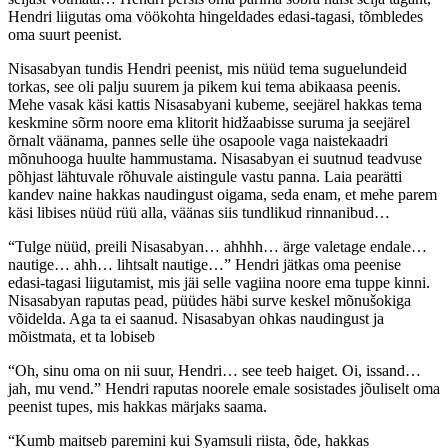
Hendri liigutas oma vöökohta hingeldades edasi-tagasi, tõmbledes
oma suurt peenist.
Nisasabyan tundis Hendri peenist, mis nüüd tema suguelundeid
torkas, see oli palju suurem ja pikem kui tema abikaasa peenis.
Mehe vasak käsi kattis Nisasabyani kubeme, seejärel hakkas tema
keskmine sõrm noore ema klitorit hidžaabisse suruma ja seejärel
õrnalt väänama, pannes selle ühe osapoole vaga naistekaadri
mõnuhooga huulte hammustama. Nisasabyan ei suutnud teadvuse
põhjast lähtuvale rõhuvale aistingule vastu panna. Laia pearätti
kandev naine hakkas naudingust oigama, seda enam, et mehe parem
käsi libises nüüd rüü alla, väänas siis tundlikud rinnanibud…
“Tulge nüüd, preili Nisasabyan… ahhhh… ärge valetage endale…
nautige… ahh… lihtsalt nautige…” Hendri jätkas oma peenise
edasi-tagasi liigutamist, mis jäi selle vagiina noore ema tuppe kinni.
Nisasabyan raputas pead, püüdes häbi surve keskel mõnušokiga
võidelda. Aga ta ei saanud. Nisasabyan ohkas naudingust ja
mõistmata, et ta lobiseb
“Oh, sinu oma on nii suur, Hendri… see teeb haiget. Oi, issand…
jah, mu vend.” Hendri raputas noorele emale sosistades jõuliselt oma
peenist tupes, mis hakkas märjaks saama.
“Kumb maitseb paremini kui Syamsuli riista, õde, hakkas