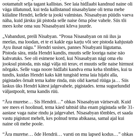
ootamatult selja tagant kallistas. See laia hidžaabi kandnud naine oli
väga üllatunud, kui teda kallistanud nisasabylane oli tema mehe
külaline Hendri, kellele ta jooki valmistas. Nisasabyan püüdis vaeva
näha, kuid järsku jäi pistoda selle naise õrna põse vahele. Siis tõi
mees kohe oma suu Nisasabyani kõrva juurde.
„Vabandust, preili Nisabyan. “Proua Nisasabyan on nii ilus ja
meelas, ma loodan, et te ei kakle ega karju või see pistoda kahjustab
Ayu ilusat nägu.” Hendri susises, pannes Nisabyani liigutama.
Pistoda sära, mida Hendri kandis, muutis selle looriga naise näo
kahvatuks. See oli esimene kord, kui Nisasabyan nägi oma elu
jooksul pistoda, mis nägi välja nii terav, et muutis selle naise hirmust
nõrgaks. Selle vaga noore hidžabi kandva ema keha tõmbles, kui ta
tundis, kuidas Hendri kaks kätt tungisid tema laia hijabi alla,
pigistades õrnalt tema kahte rinda, mis olid kaetud rüüga ja… Siis
laskus üks Hendri kätest jalgevahele, pigistades. tema suguelundid
väljastpoolt, tema kandis rüü.
“Ära muretse… Sis Hendrii…” ohkas Nisasabyan värisevalt. Kuid
see mees ei hoolinud, tema käed tahtsid üha enam pigistada selle 31-
aastase vaga naise rindu ja jalgevahet. Nisasabyan tõmbles, et saada
vastu pigistust mehelt, kes polnud tema abikaasa, samal ajal kui
naine oli mehe poole.
“Ära muretse… õde Hendrii… varsti on mu lapsed kodus…” ohkas