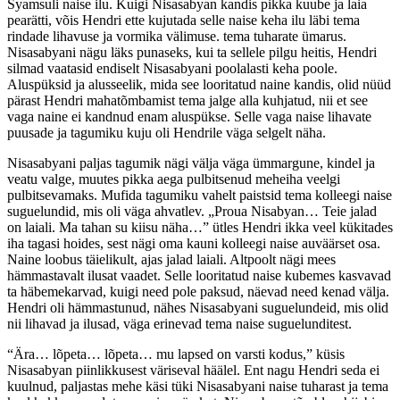
Syamsuli naise ilu. Kuigi Nisasabyan kandis pikka kuube ja laia
pearätti, võis Hendri ette kujutada selle naise keha ilu läbi tema
rindade lihavuse ja vormika välimuse. tema tuharate ümarus.
Nisasabyani nägu läks punaseks, kui ta sellele pilgu heitis, Hendri
silmad vaatasid endiselt Nisasabyani poolalasti keha poole.
Aluspüksid ja alusseelik, mida see looritatud naine kandis, olid nüüd
pärast Hendri mahatõmbamist tema jalge alla kuhjatud, nii et see
vaga naine ei kandnud enam aluspükse. Selle vaga naise lihavate
puusade ja tagumiku kuju oli Hendrile väga selgelt näha.
Nisasabyani paljas tagumik nägi välja väga ümmargune, kindel ja
veatu valge, muutes pikka aega pulbitsenud meheiha veelgi
pulbitsevamaks. Mufida tagumiku vahelt paistsid tema kolleegi naise
suguelundid, mis oli väga ahvatlev. „Proua Nisabyan… Teie jalad
on laiali. Ma tahan su kiisu näha…” ütles Hendri ikka veel kükitades
iha tagasi hoides, sest nägi oma kauni kolleegi naise auväärset osa.
Naine loobus täielikult, ajas jalad laiali. Altpoolt nägi mees
hämmastavalt ilusat vaadet. Selle looritatud naise kubemes kasvavad
ta häbemekarvad, kuigi need pole paksud, näevad need kenad välja.
Hendri oli hämmastunud, nähes Nisasabyani suguelundeid, mis olid
nii lihavad ja ilusad, väga erinevad tema naise suguelunditest.
“Ära… lõpeta… lõpeta… mu lapsed on varsti kodus,” küsis
Nisasabyan piinlikkusest väriseval häälel. Ent nagu Hendri seda ei
kuulnud, paljastas mehe käsi tüki Nisasabyani naise tuharast ja tema