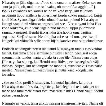
Nisasabyan jälle oigama…”ooo sinu oma on maitsev, õeke, see on
suur ja pikk, oh, mul on riistal valus, oh mmmf Aaaagghh…” ja
lõpuks vallandas see kaunis naine väikese karje, kui ta jõudis
naudingu tippu, millega ta oli esimest korda kokku puutunud, kuigi
ta oli Mas Syamsuliga abielus olnud 6 aastat, polnud Nisasabyan
kunagi saanud nii võimsat orgasmi kui see . Nisasabyani keha läks
kohe lonkama, kuid tema taga olnud mees oli tippu jõudmisest
sammu kaugusel. Hendri jätkas ikka täie hooga oma vagiina
segamist. Seejärel surus Hendri pika urise saatel oma peenise nii
kaugele kui võimalik selle noore hijabi kandva ema suguelunditesse.
Endiselt naudingulainetest uinutatud Nisasabyan tundis taas veidrat
tunnet, kui tema tupe sisemusse pihustati Hendri peenisest sooja
spermat, mis tundus, nagu ujutaks ta augu üle. Nisasabyan oigas
jälle nagu kassipoeg, kui Hendri oma lõdva peenise aeglaselt välja
tõmbas. Niipea, kui naudingulaine möödus, täitis teadvus taas naise
meeled. Nisasabyan tuli teadvusele ja nuttis käed köögilauale
toetades.
„See on kõik, preili Nisasabyan, ära nuta! Igatahes, ka proua
Nisasabyan naudib seda, ärge öelge kellelegi, kui te ei taha, et teie
mehe hea nimi meie afääri tõttu määriks!!” ütles Hendri valjul toonil
pükse parandades.
Nisasabyan vaikis, tema uhkus naisena ja naisena hävitati. Naine oli