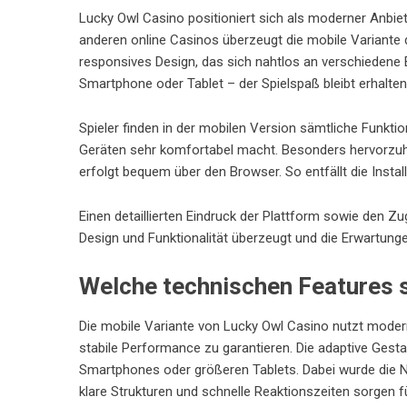
Lucky Owl Casino positioniert sich als moderner Anbiet
anderen online Casinos überzeugt die mobile Variante d
responsives Design, das sich nahtlos an verschiedene 
Smartphone oder Tablet – der Spielspaß bleibt erhalte
Spieler finden in der mobilen Version sämtliche Funkt
Geräten sehr komfortabel macht. Besonders hervorzuhe
erfolgt bequem über den Browser. So entfällt die Instal
Einen detaillierten Eindruck der Plattform sowie den 
Design und Funktionalität überzeugt und die Erwartungen
Welche technischen Features s
Die mobile Variante von Lucky Owl Casino nutzt mode
stabile Performance zu garantieren. Die adaptive Gestal
Smartphones oder größeren Tablets. Dabei wurde die N
klare Strukturen und schnelle Reaktionszeiten sorgen f