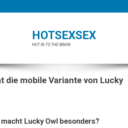
HOTSEXSEX
HOT IN TO THE BRAIN
 die mobile Variante von Lucky
 macht Lucky Owl besonders?