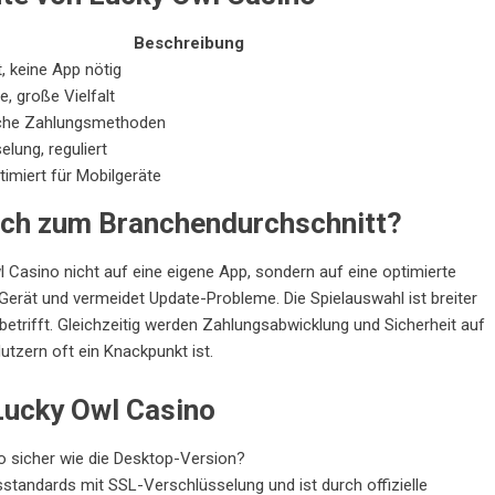
Beschreibung
, keine App nötig
e, große Vielfalt
iche Zahlungsmethoden
lung, reguliert
timiert für Mobilgeräte
eich zum Branchendurchschnitt?
Casino nicht auf eine eigene App, sondern auf eine optimierte
erät und vermeidet Update-Probleme. Die Spielauswahl ist breiter
betrifft. Gleichzeitig werden Zahlungsabwicklung und Sicherheit auf
tzern oft ein Knackpunkt ist.
Lucky Owl Casino
o sicher wie die Desktop-Version?
sstandards mit SSL-Verschlüsselung und ist durch offizielle