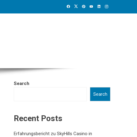
Search
Search
Recent Posts
Erfahrungsbericht zu SkyHills Casino in