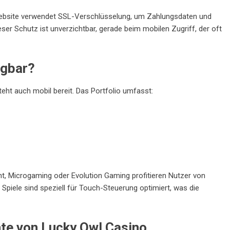
-Website verwendet SSL-Verschlüsselung, um Zahlungsdaten und
ser Schutz ist unverzichtbar, gerade beim mobilen Zugriff, der oft
ügbar?
eht auch mobil bereit. Das Portfolio umfasst:
nt, Microgaming oder Evolution Gaming profitieren Nutzer von
Spiele sind speziell für Touch-Steuerung optimiert, was die
nte von Lucky Owl Casino