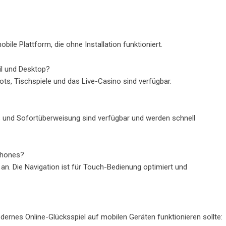
ile Plattform, die ohne Installation funktioniert.
il und Desktop?
lots, Tischspiele und das Live-Casino sind verfügbar.
s und Sofortüberweisung sind verfügbar und werden schnell
tphones?
 an. Die Navigation ist für Touch-Bedienung optimiert und
ernes Online-Glücksspiel auf mobilen Geräten funktionieren sollte: