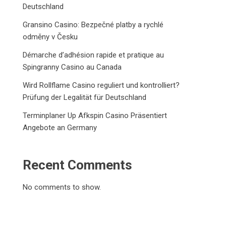
Deutschland
Gransino Casino: Bezpečné platby a rychlé
odměny v Česku
Démarche d’adhésion rapide et pratique au
Spingranny Casino au Canada
Wird Rollflame Casino reguliert und kontrolliert?
Prüfung der Legalität für Deutschland
Terminplaner Up Afkspin Casino Präsentiert
Angebote an Germany
Recent Comments
No comments to show.