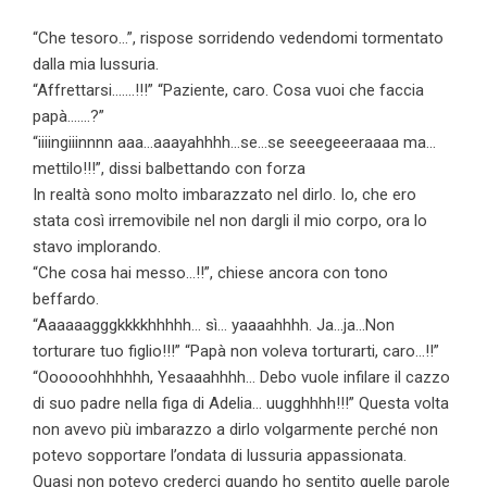
“Che tesoro…”, rispose sorridendo vedendomi tormentato
dalla mia lussuria.
“Affrettarsi…….!!!” “Paziente, caro. Cosa vuoi che faccia
papà…….?”
“iiiingiiinnnn aaa…aaayahhhh…se…se seeegeeeraaaa ma…
mettilo!!!”, dissi balbettando con forza
In realtà sono molto imbarazzato nel dirlo. Io, che ero
stata così irremovibile nel non dargli il mio corpo, ora lo
stavo implorando.
“Che cosa hai messo…!!”, chiese ancora con tono
beffardo.
“Aaaaaagggkkkkhhhhh… sì… yaaaahhhh. Ja…ja…Non
torturare tuo figlio!!!” “Papà non voleva torturarti, caro…!!”
“Oooooohhhhhh, Yesaaahhhh… Debo vuole infilare il cazzo
di suo padre nella figa di Adelia… uugghhhh!!!” Questa volta
non avevo più imbarazzo a dirlo volgarmente perché non
potevo sopportare l’ondata di lussuria appassionata.
Quasi non potevo crederci quando ho sentito quelle parole