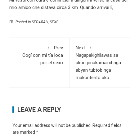
Mi vestii con cura e cominciai a dirigermi verso la casa del
mio amico che distava circa 3 km. Quando arrivai lì,
Posted in
SEDARAH
,
SEXS
Prev
Next
Cogí con mi tía loca
Nagapakighilawas sa
por el sexo
akon pinakamainit nga
abyan tubtob nga
makontento ako
LEAVE A REPLY
Your email address will not be published.
Required fields
are marked
*