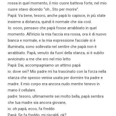
rossa in quel momento, il mio cuore batteva forte, nel mio
cuore stavo dicendo “oh , Sto per morire”.
Papà: Va bene, tesoro, anche papà lo capisce, in più state
insieme a distanza, quindi è normale che sia così.
Io: oooo, pensavo che papà fosse arrabbiato in quel
momento. All’inizio la mia faccia era rossa, ora è di nuovo
bianca e normale, e la mia espressione facciale si è
illuminata, sono sollevata nel sentire che papà non è
arrabbiato. Papà, venuto da fuori della stanza, si è subito
avvicinato a me che ero nel mio letto
Papà: Dai, accompagniamo un attimo papà
io: dove sei? Mio padre mi ha trascinato con la forza nella
stanza che spesso veniva usata per dormire tra padre e
madre. Il mio corpo era ancora nudo mentre tenevo in
mano il cellulare.
padre: tesoro, ultimamente sei molto bella, papà sembra
che tua madre sia ancora giovane,
io: oh papà, ecco, fa freddo
Papà: Se fa freddo, mi riscaldi, ok?