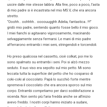
uscire dalle mie stesse labbra. Alla fine, poco a poco, l’asta
di mio padre si è incastrata nel mio MS.V, che era ancora
stretto.
“Ooohh… oohhhh… oooouugghh Adelia, fantastica…!!!”
gridò mio padre, sentendo quanto fosse bello il mio gioco.
I miei fianchi si agitavano vigorosamente, macinando
selvaggiamente senza fermarsi. Le mani di mio padre
afferrarono entrambi i miei seni, stringendoli e torcendoli.
Ho preso qualcosa nel cassetto, cioè colkat, poi me lo
sono spalmato su entrambi i seni. Poi si alzò mezzo
seduto. Il suo viso era sepolto sul mio petto. Mi sono
leccata tutta la superficie del petto che ho cosparso di
coki-coki al cioccolato. Papà lo succhiò forte mentre
spremeva il cioccolato che era ancora sporco sul mio
corpo. Entrambi competiamo per darci soddisfazione a
vicenda. Non sento più l’aria fredda anche se all’inizio
avevo freddo. I nostri corpi hanno iniziato a sudare,