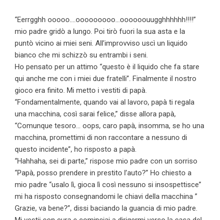
“Eerrgghh ooooo….ooooooooo…oooooouugghhhhhh!!!!”
mio padre gridò a lungo. Poi tirò fuori la sua asta e la
puntò vicino ai miei seni. All’improvviso uscì un liquido
bianco che mi schizzò su entrambi i seni.
Ho pensato per un attimo “questo è il liquido che fa stare
qui anche me con i miei due fratelli”. Finalmente il nostro
gioco era finito. Mi metto i vestiti di papà.
“Fondamentalmente, quando vai al lavoro, papà ti regala
una macchina, così sarai felice,” disse allora papà,
“Comunque tesoro… oops, caro papà, insomma, se ho una
macchina, promettimi di non raccontare a nessuno di
questo incidente”, ho risposto a papà.
“Hahhaha, sei di parte,” rispose mio padre con un sorriso
“Papà, posso prendere in prestito l’auto?” Ho chiesto a
mio padre “usalo lì, gioca lì così nessuno si insospettisce”
mi ha risposto consegnandomi le chiavi della macchina ”
Grazie, va bene?”, dissi baciando la guancia di mio padre.