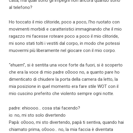
casa, ma quali sono gli impegni non ancora quando sono
al telefono?
Ho toccato il mio clitoride, poco a poco, l’ho ruotato con
movimenti morbidi e caratteristici immaginando che il mio
ragazzo mi facesse roteare poco a poco il mio clitoride,
mi sono stati tolti i vestiti dal corpo, in modo che potessi
muovermi più liberamente nel giocare con il mio corpo.
“ehuem”, si è sentita una voce forte da fuori, si è scoperto
che era la voce di mio padre o0ooo no, a quanto pare ho
dimenticato di chiudere la porta della camera da letto, la
mia posizione in quel momento era fare stile WOT con il
mio cuscino preferito che violento sempre ogni notte.
padre: ehioooo… cosa stai facendo?
io: no, mi sto solo divertendo
Papà: o0ooo, mi sto divertendo, papà ti sentiva, quando hai
chiamato prima, o0ooo… no, la mia faccia è diventata