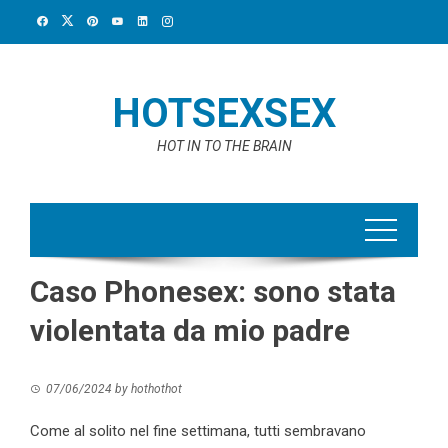
Skip
to
content
HOTSEXSEX
HOT IN TO THE BRAIN
Caso Phonesex: sono stata
violentata da mio padre
07/06/2024
by
hothothot
Come al solito nel fine settimana, tutti sembravano