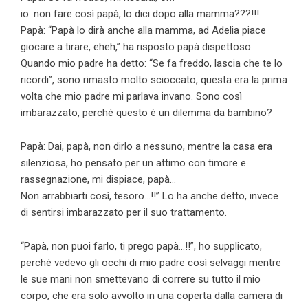
io: non fare così papà, lo dici dopo alla mamma???!!!
Papà: “Papà lo dirà anche alla mamma, ad Adelia piace
giocare a tirare, eheh,” ha risposto papà dispettoso.
Quando mio padre ha detto: “Se fa freddo, lascia che te lo
ricordi”, sono rimasto molto scioccato, questa era la prima
volta che mio padre mi parlava invano. Sono così
imbarazzato, perché questo è un dilemma da bambino?
Papà: Dai, papà, non dirlo a nessuno, mentre la casa era
silenziosa, ho pensato per un attimo con timore e
rassegnazione, mi dispiace, papà…
Non arrabbiarti così, tesoro…!!” Lo ha anche detto, invece
di sentirsi imbarazzato per il suo trattamento.
“Papà, non puoi farlo, ti prego papà…!!”, ho supplicato,
perché vedevo gli occhi di mio padre così selvaggi mentre
le sue mani non smettevano di correre su tutto il mio
corpo, che era solo avvolto in una coperta dalla camera di