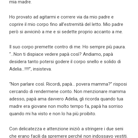
mia madre.
Ho provato ad agitarmi e correre via da mio padre e
coprire il mio corpo fino all’estremità del letto. Mio padre
però si avvicinò a me e si sedette proprio accanto a me.
Il suo corpo premette contro di me. Ho sempre più paura.
“…Non ti dispiace vedere papà così? Andiamo, papà
desidera tanto potersi godere il corpo snello e solido di
Adelia…!!!!”, insisteva.
“Non parlare così. Ricordi, papà… povera mamma?” risposi
cercando di rendermene conto. Non menzionare mamma
adesso, papà ama davvero Adelia, gli ricorda quando tua
madre era giovane non molto tempo fa, papà ha sorriso
quando mi ha visto e non lo ha più proibito.
Con delicatezza e attenzione iniziò a stringere i due seni
che erano facili da spremere perché non indossavo vestiti.