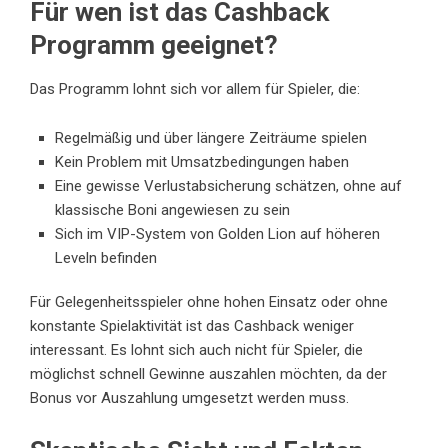
Für wen ist das Cashback
Programm geeignet?
Das Programm lohnt sich vor allem für Spieler, die:
Regelmäßig und über längere Zeiträume spielen
Kein Problem mit Umsatzbedingungen haben
Eine gewisse Verlustabsicherung schätzen, ohne auf
klassische Boni angewiesen zu sein
Sich im VIP-System von Golden Lion auf höheren
Leveln befinden
Für Gelegenheitsspieler ohne hohen Einsatz oder ohne
konstante Spielaktivität ist das Cashback weniger
interessant. Es lohnt sich auch nicht für Spieler, die
möglichst schnell Gewinne auszahlen möchten, da der
Bonus vor Auszahlung umgesetzt werden muss.