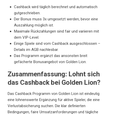
Cashback wird täglich berechnet und automatisch
gutgeschrieben.
Der Bonus muss 3x umgesetzt werden, bevor eine
Auszahlung möglich ist.
Maximale Rückzahlungen sind fair und variieren mit
dem VIP-Level.
Einige Spiele sind vom Cashback ausgeschlossen –
Details im AGB nachlesbar.
Das Programm ergänzt das ansonsten breit
gefächerte Bonusangebot von Golden Lion.
Zusammenfassung: Lohnt sich
das Cashback bei Golden Lion?
Das Cashback Programm von Golden Lion ist eindeutig
eine lohnenswerte Ergänzung für aktive Spieler, die eine
Verlustabsicherung suchen. Die klar definierten
Bedingungen, faire Umsatzanforderungen und tägliche