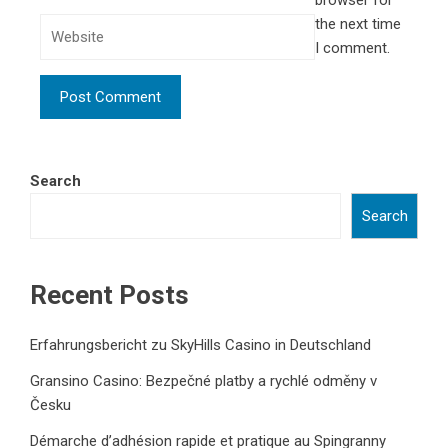
browser for
the next time
I comment.
Search
Search
Recent Posts
Erfahrungsbericht zu SkyHills Casino in Deutschland
Gransino Casino: Bezpečné platby a rychlé odměny v
Česku
Démarche d’adhésion rapide et pratique au Spingranny