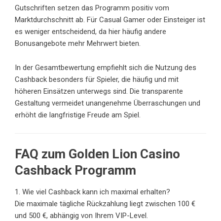
Gutschriften setzen das Programm positiv vom
Marktdurchschnitt ab. Für Casual Gamer oder Einsteiger ist
es weniger entscheidend, da hier häufig andere
Bonusangebote mehr Mehrwert bieten.
In der Gesamtbewertung empfiehlt sich die Nutzung des
Cashback besonders für Spieler, die häufig und mit
höheren Einsätzen unterwegs sind. Die transparente
Gestaltung vermeidet unangenehme Überraschungen und
erhöht die langfristige Freude am Spiel.
FAQ zum Golden Lion Casino
Cashback Programm
1. Wie viel Cashback kann ich maximal erhalten?
Die maximale tägliche Rückzahlung liegt zwischen 100 €
und 500 €, abhängig von Ihrem VIP-Level.