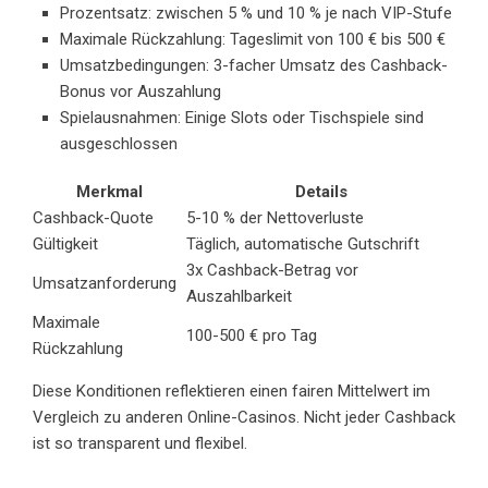
Prozentsatz: zwischen 5 % und 10 % je nach VIP-Stufe
Maximale Rückzahlung: Tageslimit von 100 € bis 500 €
Umsatzbedingungen: 3-facher Umsatz des Cashback-
Bonus vor Auszahlung
Spielausnahmen: Einige Slots oder Tischspiele sind
ausgeschlossen
Merkmal
Details
Cashback-Quote
5-10 % der Nettoverluste
Gültigkeit
Täglich, automatische Gutschrift
3x Cashback-Betrag vor
Umsatzanforderung
Auszahlbarkeit
Maximale
100-500 € pro Tag
Rückzahlung
Diese Konditionen reflektieren einen fairen Mittelwert im
Vergleich zu anderen Online-Casinos. Nicht jeder Cashback
ist so transparent und flexibel.