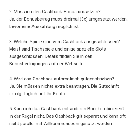
2. Muss ich den Cashback-Bonus umsetzen?
Ja, der Bonusbetrag muss dreimal (3x) umgesetzt werden,
bevor eine Auszahlung möglich ist.
3. Welche Spiele sind vom Cashback ausgeschlossen?
Meist sind Tischspiele und einige spezielle Slots
ausgeschlossen. Details finden Sie in den
Bonusbedingungen auf der Webseite.
4. Wird das Cashback automatisch gutgeschrieben?
Ja, Sie müssen nichts extra beantragen. Die Gutschrift
erfolgt täglich auf Ihr Konto.
5. Kann ich das Cashback mit anderen Boni kombinieren?
In der Regel nicht. Das Cashback gilt separat und kann oft
nicht parallel mit Willkommensboni genutzt werden.