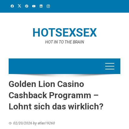
Skip
to
content
HOTSEXSEX
HOT IN TO THE BRAIN
Golden Lion Casino
Cashback Programm –
Lohnt sich das wirklich?
02/20/2026
by
atlas19260