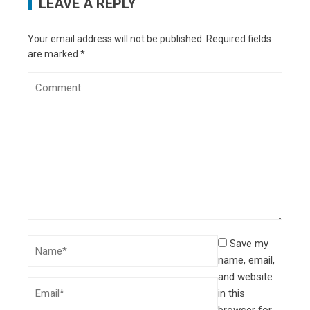
LEAVE A REPLY
Your email address will not be published.
Required fields
are marked
*
Save my
name, email,
and website
in this