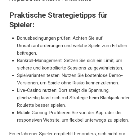
Praktische Strategietipps für
Spieler:
Bonusbedingungen prüfen: Achten Sie auf
Umsatzanforderungen und welche Spiele zum Erfüllen
beitragen.
Bankroll-Management: Setzen Sie sich ein Limit, um
sichere und kontrollierte Sessions zu gewährleisten.
Spielvarianten testen: Nutzen Sie kostenlose Demo-
Versionen, um Spiele ohne Risiko kennenzulernen.
Live-Casino nutzen: Dort steigt die Spannung,
gleichzeitig lässt sich mit Strategie beim Blackjack oder
Roulette besser spielen.
Mobile Gaming: Profitieren Sie von der App oder der
responsiven Website, um flexibel unterwegs zu spielen.
Ein erfahrener Spieler empfiehlt besonders, sich nicht nur