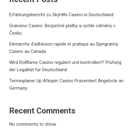
Erfahrungsbericht zu SkyHills Casino in Deutschland
Gransino Casino: Bezpečné platby a rychlé odměny v
Česku
Démarche d’adhésion rapide et pratique au Spingranny
Casino au Canada
Wird Rollflame Casino reguliert und kontrolliert? Prüfung
der Legalität für Deutschland
Terminplaner Up Afkspin Casino Präsentiert Angebote an
Germany
Recent Comments
No comments to show.