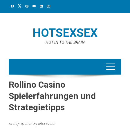
Skip
to
content
HOTSEXSEX
HOT IN TO THE BRAIN
Rollino Casino
Spielerfahrungen und
Strategietipps
02/19/2026
by
atlas19260