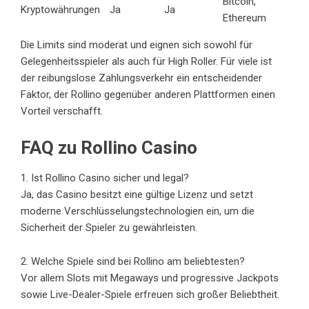
Bitcoin,
Kryptowährungen
Ja
Ja
Ethereum
Die Limits sind moderat und eignen sich sowohl für
Gelegenheitsspieler als auch für High Roller. Für viele ist
der reibungslose Zahlungsverkehr ein entscheidender
Faktor, der Rollino gegenüber anderen Plattformen einen
Vorteil verschafft.
FAQ zu Rollino Casino
1. Ist Rollino Casino sicher und legal?
Ja, das Casino besitzt eine gültige Lizenz und setzt
moderne Verschlüsselungstechnologien ein, um die
Sicherheit der Spieler zu gewährleisten.
2. Welche Spiele sind bei Rollino am beliebtesten?
Vor allem Slots mit Megaways und progressive Jackpots
sowie Live-Dealer-Spiele erfreuen sich großer Beliebtheit.