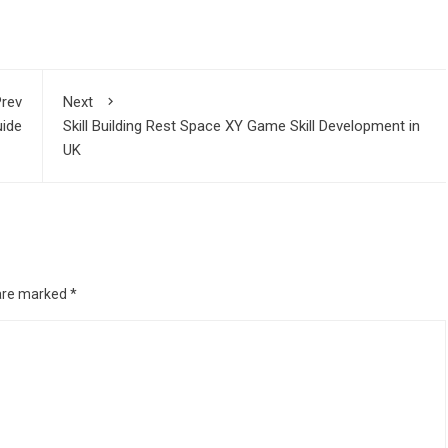
rev
Next
uide
Skill Building Rest Space XY Game Skill Development in
UK
 are marked
*