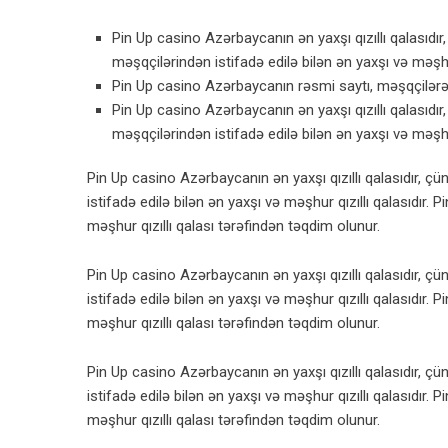
Pin Up casino Azərbaycanın ən yaxşı qızıllı qalasıdır,
məşqçilərindən istifadə edilə bilən ən yaxşı və məşhur 
Pin Up casino Azərbaycanın rəsmi saytı, məşqçilərə ə
Pin Up casino Azərbaycanın ən yaxşı qızıllı qalasıdır,
məşqçilərindən istifadə edilə bilən ən yaxşı və məşhur 
Pin Up casino Azərbaycanın ən yaxşı qızıllı qalasıdır, çü
istifadə edilə bilən ən yaxşı və məşhur qızıllı qalasıdır
məşhur qızıllı qalası tərəfindən təqdim olunur.
Pin Up casino Azərbaycanın ən yaxşı qızıllı qalasıdır, çü
istifadə edilə bilən ən yaxşı və məşhur qızıllı qalasıdır
məşhur qızıllı qalası tərəfindən təqdim olunur.
Pin Up casino Azərbaycanın ən yaxşı qızıllı qalasıdır, çü
istifadə edilə bilən ən yaxşı və məşhur qızıllı qalasıdır
məşhur qızıllı qalası tərəfindən təqdim olunur.