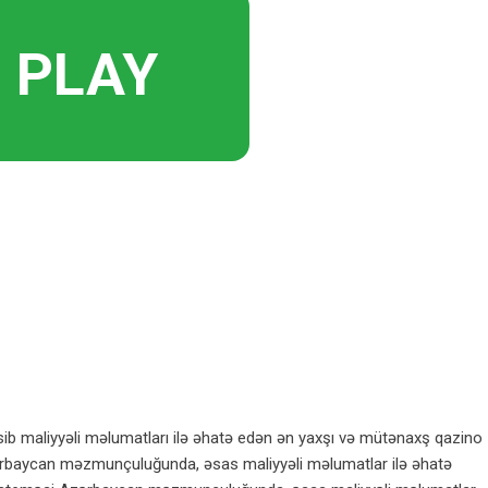
PLAY
b maliyyəli məlumatları ilə əhatə edən ən yaxşı və mütənaxş qazino
Azərbaycan məzmunçuluğunda, əsas maliyyəli məlumatlar ilə əhatə