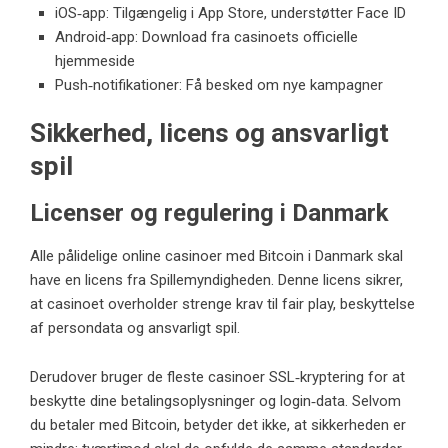
iOS‑app: Tilgængelig i App Store, understøtter Face ID
Android‑app: Download fra casinoets officielle
hjemmeside
Push‑notifikationer: Få besked om nye kampagner
Sikkerhed, licens og ansvarligt
spil
Licenser og regulering i Danmark
Alle pålidelige online casinoer med Bitcoin i Danmark skal
have en licens fra Spillemyndigheden. Denne licens sikrer,
at casinoet overholder strenge krav til fair play, beskyttelse
af persondata og ansvarligt spil.
Derudover bruger de fleste casinoer SSL‑kryptering for at
beskytte dine betalingsoplysninger og login‑data. Selvom
du betaler med Bitcoin, betyder det ikke, at sikkerheden er