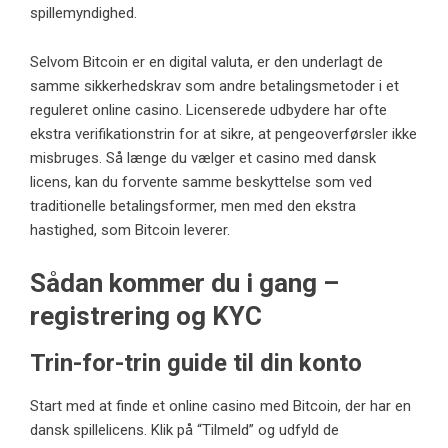
spillemyndighed.
Selvom Bitcoin er en digital valuta, er den underlagt de
samme sikkerhedskrav som andre betalingsmetoder i et
reguleret online casino. Licenserede udbydere har ofte
ekstra verifikationstrin for at sikre, at pengeoverførsler ikke
misbruges. Så længe du vælger et casino med dansk
licens, kan du forvente samme beskyttelse som ved
traditionelle betalingsformer, men med den ekstra
hastighed, som Bitcoin leverer.
Sådan kommer du i gang –
registrering og KYC
Trin-for-trin guide til din konto
Start med at finde et online casino med Bitcoin, der har en
dansk spillelicens. Klik på “Tilmeld” og udfyld de