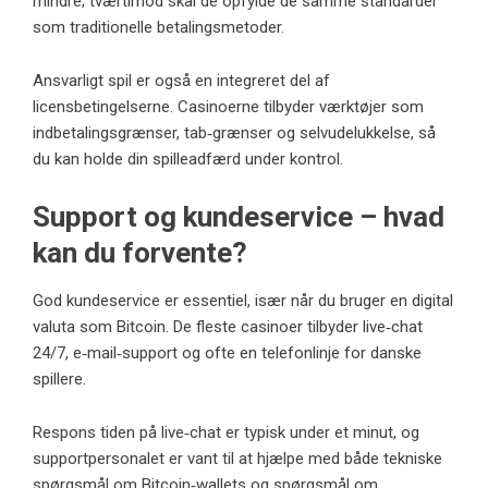
mindre; tværtimod skal de opfylde de samme standarder
som traditionelle betalingsmetoder.
Ansvarligt spil er også en integreret del af
licensbetingelserne. Casinoerne tilbyder værktøjer som
indbetalingsgrænser, tab‑grænser og selvudelukkelse, så
du kan holde din spilleadfærd under kontrol.
Support og kundeservice – hvad
kan du forvente?
God kundeservice er essentiel, især når du bruger en digital
valuta som Bitcoin. De fleste casinoer tilbyder live‑chat
24/7, e‑mail‑support og ofte en telefonlinje for danske
spillere.
Respons tiden på live‑chat er typisk under et minut, og
supportpersonalet er vant til at hjælpe med både tekniske
spørgsmål om Bitcoin‑wallets og spørgsmål om