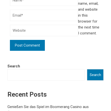
name, email,
and website
in this
browser for
the next time
I comment.
Search
Search
Recent Posts
Genießen Sie das Spiel im Boomerang Casino aus