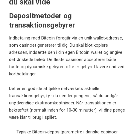
du skal vide
Depositmetoder og
transaktionsgebyrer
Indbetaling med Bitcoin foregår via en unik wallet‑adresse,
som casinoet genererer til dig. Du skal blot kopiere
adressen, indsætte den i din egen Bitcoin‑wallet og angive
det ønskede beløb. De fleste casinoer accepterer både
faste og dynamiske gebyrer; ofte er gebyret lavere end ved
kortbetalinger.
Det er en god idé at tjekke netværkets aktuelle
transaktionsgebyr, før du sender pengene, så du undgår
unødvendige ekstraomkostninger. Når transaktionen er
bekræftet (normalt inden for 10‑30 minutter), vil dine penge
være klar til brug i spillet.
Typiske Bitcoin‑depositparametre i danske casinoer