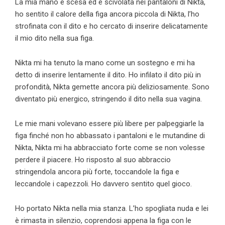
La mia mano è scesa ed è scivolata nei pantaloni di Nikta,
ho sentito il calore della figa ancora piccola di Nikta, l’ho
strofinata con il dito e ho cercato di inserire delicatamente
il mio dito nella sua figa.
Nikta mi ha tenuto la mano come un sostegno e mi ha
detto di inserire lentamente il dito. Ho infilato il dito più in
profondità, Nikta gemette ancora più deliziosamente. Sono
diventato più energico, stringendo il dito nella sua vagina.
Le mie mani volevano essere più libere per palpeggiarle la
figa finché non ho abbassato i pantaloni e le mutandine di
Nikta, Nikta mi ha abbracciato forte come se non volesse
perdere il piacere. Ho risposto al suo abbraccio
stringendola ancora più forte, toccandole la figa e
leccandole i capezzoli. Ho davvero sentito quel gioco.
Ho portato Nikta nella mia stanza. L’ho spogliata nuda e lei
è rimasta in silenzio, coprendosi appena la figa con le