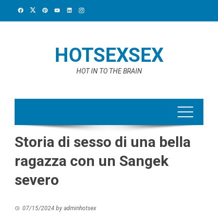
Skip
to
content
HOTSEXSEX
HOT IN TO THE BRAIN
Storia di sesso di una bella
ragazza con un Sangek
severo
07/15/2024
by
adminhotsex