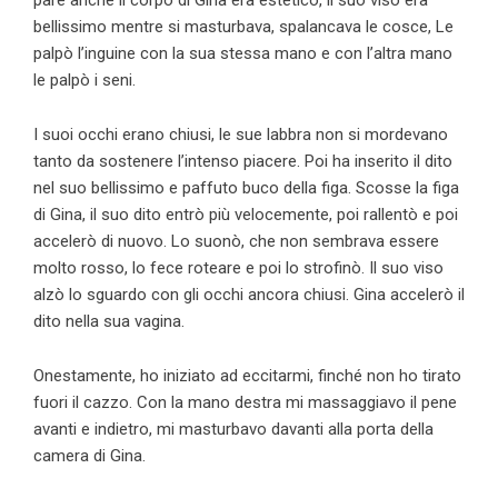
pare anche il corpo di Gina era estetico, il suo viso era
bellissimo mentre si masturbava, spalancava le cosce, Le
palpò l’inguine con la sua stessa mano e con l’altra mano
le palpò i seni.
I suoi occhi erano chiusi, le sue labbra non si mordevano
tanto da sostenere l’intenso piacere. Poi ha inserito il dito
nel suo bellissimo e paffuto buco della figa. Scosse la figa
di Gina, il suo dito entrò più velocemente, poi rallentò e poi
accelerò di nuovo. Lo suonò, che non sembrava essere
molto rosso, lo fece roteare e poi lo strofinò. Il suo viso
alzò lo sguardo con gli occhi ancora chiusi. Gina accelerò il
dito nella sua vagina.
Onestamente, ho iniziato ad eccitarmi, finché non ho tirato
fuori il cazzo. Con la mano destra mi massaggiavo il pene
avanti e indietro, mi masturbavo davanti alla porta della
camera di Gina.