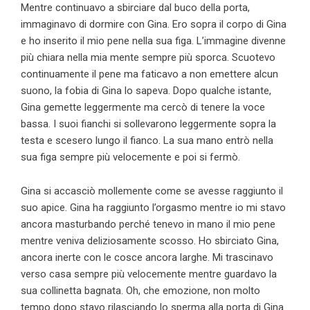
Mentre continuavo a sbirciare dal buco della porta,
immaginavo di dormire con Gina. Ero sopra il corpo di Gina
e ho inserito il mio pene nella sua figa. L’immagine divenne
più chiara nella mia mente sempre più sporca. Scuotevo
continuamente il pene ma faticavo a non emettere alcun
suono, la fobia di Gina lo sapeva. Dopo qualche istante,
Gina gemette leggermente ma cercò di tenere la voce
bassa. I suoi fianchi si sollevarono leggermente sopra la
testa e scesero lungo il fianco. La sua mano entrò nella
sua figa sempre più velocemente e poi si fermò.
Gina si accasciò mollemente come se avesse raggiunto il
suo apice. Gina ha raggiunto l’orgasmo mentre io mi stavo
ancora masturbando perché tenevo in mano il mio pene
mentre veniva deliziosamente scosso. Ho sbirciato Gina,
ancora inerte con le cosce ancora larghe. Mi trascinavo
verso casa sempre più velocemente mentre guardavo la
sua collinetta bagnata. Oh, che emozione, non molto
tempo dopo stavo rilasciando lo sperma alla porta di Gina.