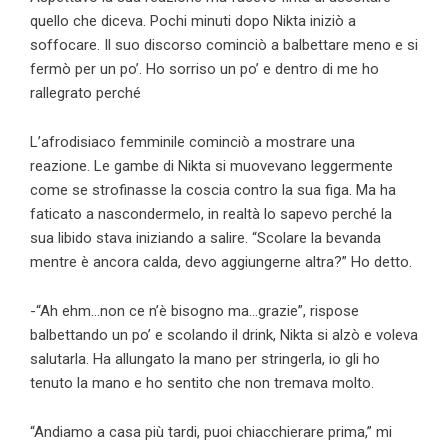
quello che diceva. Pochi minuti dopo Nikta iniziò a
soffocare. Il suo discorso cominciò a balbettare meno e si
fermò per un po’. Ho sorriso un po’ e dentro di me ho
rallegrato perché
L’afrodisiaco femminile cominciò a mostrare una
reazione. Le gambe di Nikta si muovevano leggermente
come se strofinasse la coscia contro la sua figa. Ma ha
faticato a nascondermelo, in realtà lo sapevo perché la
sua libido stava iniziando a salire. “Scolare la bevanda
mentre è ancora calda, devo aggiungerne altra?” Ho detto.
-“Ah ehm…non ce n’è bisogno ma…grazie”, rispose
balbettando un po’ e scolando il drink, Nikta si alzò e voleva
salutarla. Ha allungato la mano per stringerla, io gli ho
tenuto la mano e ho sentito che non tremava molto.
“Andiamo a casa più tardi, puoi chiacchierare prima,” mi