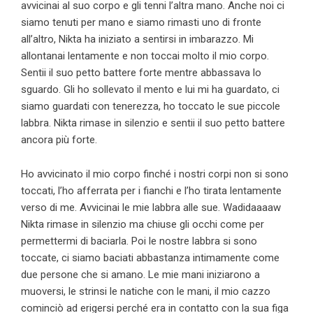
avvicinai al suo corpo e gli tenni l’altra mano. Anche noi ci
siamo tenuti per mano e siamo rimasti uno di fronte
all’altro, Nikta ha iniziato a sentirsi in imbarazzo. Mi
allontanai lentamente e non toccai molto il mio corpo.
Sentii il suo petto battere forte mentre abbassava lo
sguardo. Gli ho sollevato il mento e lui mi ha guardato, ci
siamo guardati con tenerezza, ho toccato le sue piccole
labbra. Nikta rimase in silenzio e sentii il suo petto battere
ancora più forte.
Ho avvicinato il mio corpo finché i nostri corpi non si sono
toccati, l’ho afferrata per i fianchi e l’ho tirata lentamente
verso di me. Avvicinai le mie labbra alle sue. Wadidaaaaw
Nikta rimase in silenzio ma chiuse gli occhi come per
permettermi di baciarla. Poi le nostre labbra si sono
toccate, ci siamo baciati abbastanza intimamente come
due persone che si amano. Le mie mani iniziarono a
muoversi, le strinsi le natiche con le mani, il mio cazzo
cominciò ad erigersi perché era in contatto con la sua figa