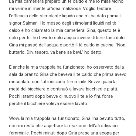
La mia cameriera preparò un tè caldo e me lo mise vicino,
mi venne in mente un’idea maliziosa. Voglio testare
l’efficacia dello stimolante liquido che mi ha dato prima il
signor Salman. Ho messo degli stimolanti liquidi nel tè
caldo e ho chiamato la mia cameriera. Gina, questo tè è
solo per te, ho bevuto solo acqua invece di bere tanti dolci.
Gina mi passò dell’acqua e portò il tè caldo in cucina. “Non
buttarlo, Din, tesoro, va bene se bevi,” ho detto.
E anche la mia trappola ha funzionato, ho osservato dalla
sala da pranzo Gina che beveva il tè caldo che prima avevo
mescolato con l’afrodisiaco femminile. Bevve quasi la
metà del bicchiere e continuò a lavare bicchieri e piatti.
Pochi istanti dopo bevve di nuovo il tè e lo finì, forse
perché il bicchiere voleva essere lavato.
Wow, la mia trappola ha funzionato, Gina l’ha bevuto tutto,
non mi resta che aspettare la reazione dell’afrodisiaco
femminile. Pochi minuti dopo Gina prese una scopa per