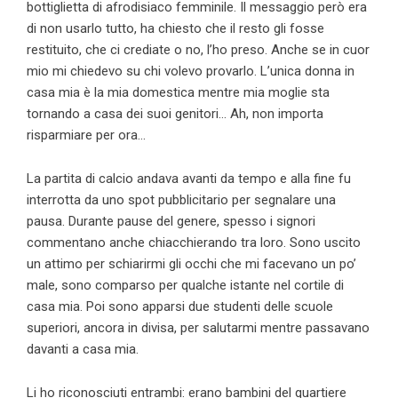
bottiglietta di afrodisiaco femminile. Il messaggio però era
di non usarlo tutto, ha chiesto che il resto gli fosse
restituito, che ci crediate o no, l’ho preso. Anche se in cuor
mio mi chiedevo su chi volevo provarlo. L’unica donna in
casa mia è la mia domestica mentre mia moglie sta
tornando a casa dei suoi genitori… Ah, non importa
risparmiare per ora…
La partita di calcio andava avanti da tempo e alla fine fu
interrotta da uno spot pubblicitario per segnalare una
pausa. Durante pause del genere, spesso i signori
commentano anche chiacchierando tra loro. Sono uscito
un attimo per schiarirmi gli occhi che mi facevano un po’
male, sono comparso per qualche istante nel cortile di
casa mia. Poi sono apparsi due studenti delle scuole
superiori, ancora in divisa, per salutarmi mentre passavano
davanti a casa mia.
Li ho riconosciuti entrambi: erano bambini del quartiere