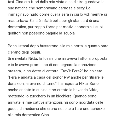
taxi. Gina era fuori dalla mia vista e da dietro guardavo le
sue natiche che sembravano carnose e sexy. Lo
immaginavo nudo come quella sera in cui lo vidi mentre si
masturbava. Gina è infatti bella per gli standard di una
domestica, purtroppo forse per motivi economici i suoi
genitori non possono pagarle la scuola.
Pochi istanti dopo bussarono alla mia porta, a quanto pare
c’erano degli ospiti.
Si è rivelata Nikta, la liceale che mi aveva fatto la proposta
e io le avevo promesso di consegnare la donazione
stasera, le ho detto di entrare. “Dov’è Fera?” ho chiesto.
“Fera è andata a casa del signor RW anche per ritirare le
donazioni, eravamo di turno”, ha risposto Nikta. Sono
anche andato in cucina e ho creato la bevanda Nikta,
mettendo lo zucchero in un bicchiere. Quando sono
arrivate le mie cattive intenzioni, mi sono ricordata delle
gocce di medicina che erano riuscite a fare uno scherzo
alla mia domestica Gina.