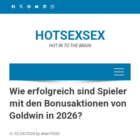
Skip
to
content
HOTSEXSEX
HOT IN TO THE BRAIN
Wie erfolgreich sind Spieler
mit den Bonusaktionen von
Goldwin in 2026?
02/24/2026
by
atlas19260