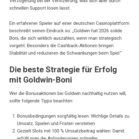
Verzögerung bei der Verifizierung, was sich aber durch
schnellen Support lösen lässt.
Ein erfahrener Spieler auf einer deutschen Casinoplattform
beschreibt seinen Eindruck so: „Goldwin hat 2026 solide
Boni, die sich wirklich auszahlen, wenn man strategisch
vorgeht. Besonders die Cashback-Aktionen bringen
Stabilität und reduzieren die Schwankungen beim Spiel.“
Die beste Strategie für Erfolg
mit Goldwin-Boni
Wer die Bonusaktionen bei Goldwin nachhaltig nutzen will,
sollte folgende Tipps beachten:
Bonusbedingungen sorgfältig lesen: Wichtige Details zu
Umsatz, Spielen und Fristen verstehen
Gezielt Slots mit 100 % Umsatzbeitrag wählen: Damit
erfüllt man die Anforderungen schneller