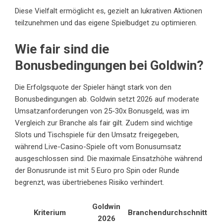
Diese Vielfalt ermöglicht es, gezielt an lukrativen Aktionen
teilzunehmen und das eigene Spielbudget zu optimieren.
Wie fair sind die
Bonusbedingungen bei Goldwin?
Die Erfolgsquote der Spieler hängt stark von den
Bonusbedingungen ab. Goldwin setzt 2026 auf moderate
Umsatzanforderungen von 25-30x Bonusgeld, was im
Vergleich zur Branche als fair gilt. Zudem sind wichtige
Slots und Tischspiele für den Umsatz freigegeben,
während Live-Casino-Spiele oft vom Bonusumsatz
ausgeschlossen sind. Die maximale Einsatzhöhe während
der Bonusrunde ist mit 5 Euro pro Spin oder Runde
begrenzt, was übertriebenes Risiko verhindert.
Goldwin
Kriterium
Branchendurchschnitt
2026