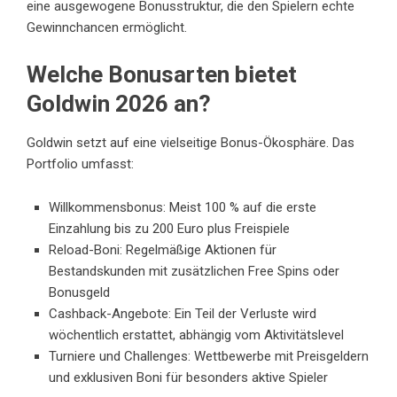
eine ausgewogene Bonusstruktur, die den Spielern echte
Gewinnchancen ermöglicht.
Welche Bonusarten bietet
Goldwin 2026 an?
Goldwin setzt auf eine vielseitige Bonus-Ökosphäre. Das
Portfolio umfasst:
Willkommensbonus: Meist 100 % auf die erste
Einzahlung bis zu 200 Euro plus Freispiele
Reload-Boni: Regelmäßige Aktionen für
Bestandskunden mit zusätzlichen Free Spins oder
Bonusgeld
Cashback-Angebote: Ein Teil der Verluste wird
wöchentlich erstattet, abhängig vom Aktivitätslevel
Turniere und Challenges: Wettbewerbe mit Preisgeldern
und exklusiven Boni für besonders aktive Spieler