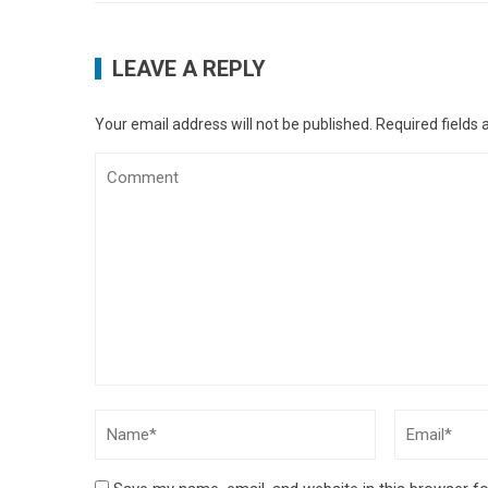
LEAVE A REPLY
Your email address will not be published.
Required fields