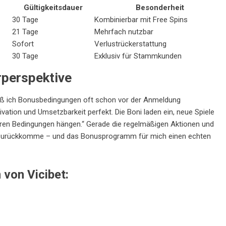
Gültigkeitsdauer
Besonderheit
30 Tage
Kombinierbar mit Free Spins
21 Tage
Mehrfach nutzbar
Sofort
Verlustrückerstattung
30 Tage
Exklusiv für Stammkunden
rperspektive
 weiß ich Bonusbedingungen oft schon vor der Anmeldung
vation und Umsetzbarkeit perfekt. Die Boni laden ein, neue Spiele
iren Bedingungen hängen.“ Gerade die regelmäßigen Aktionen und
 zurückkomme – und das Bonusprogramm für mich einen echten
von Vicibet: