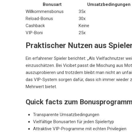
Bonusart
Umsatzbedingungen
Willkommensbonus
35x
Reload-Bonus
30x
Cashback
Keine
VIP-Boni
25x
Praktischer Nutzen aus Spiele
Ein erfahrener Spieler berichtet: „Als Vielfachnutzer
einzuschätzen. Bei Vicibet passt die Mischung aus Moti
auszuprobieren und trotzdem bleibt man nicht an unfa
das VIP-System sorgen dafür, dass ich immer wieder
Mehrwert bietet.
Quick facts zum Bonusprogramm 
Transparente Umsatzbedingungen
Vielfältige Bonusarten für jeden Spielertyp
Attraktive VIP-Programme mit echten Privilegien