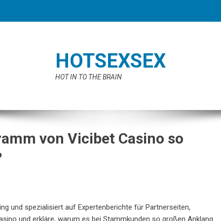
HOTSEXSEX
HOT IN TO THE BRAIN
amm von Vicibet Casino so
?
g und spezialisiert auf Expertenberichte für Partnerseiten,
casino
und erkläre, warum es bei Stammkunden so großen Anklang