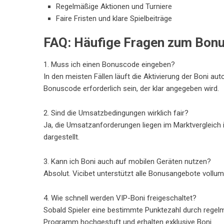
Regelmäßige Aktionen und Turniere
Faire Fristen und klare Spielbeiträge
FAQ: Häufige Fragen zum Bon
1. Muss ich einen Bonuscode eingeben?
In den meisten Fällen läuft die Aktivierung der Boni au
Bonuscode erforderlich sein, der klar angegeben wird.
2. Sind die Umsatzbedingungen wirklich fair?
Ja, die Umsatzanforderungen liegen im Marktvergleich 
dargestellt.
3. Kann ich Boni auch auf mobilen Geräten nutzen?
Absolut. Vicibet unterstützt alle Bonusangebote vollu
4. Wie schnell werden VIP-Boni freigeschaltet?
Sobald Spieler eine bestimmte Punktezahl durch regel
Programm hochgestuft und erhalten exklusive Boni.