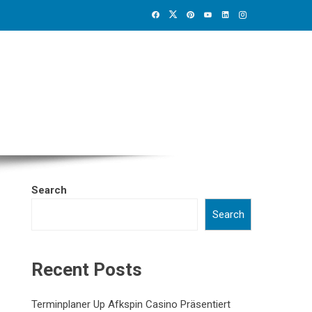
Search
Search
Recent Posts
Terminplaner Up Afkspin Casino Präsentiert