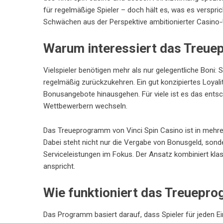
für regelmäßige Spieler – doch hält es, was es verspri
Schwächen aus der Perspektive ambitionierter Casino-
Warum interessiert das Treue
Vielspieler benötigen mehr als nur gelegentliche Boni: 
regelmäßig zurückzukehren. Ein gut konzipiertes Loyalit
Bonusangebote hinausgehen. Für viele ist es das entsch
Wettbewerbern wechseln.
Das Treueprogramm von Vinci Spin Casino ist in mehrer
Dabei steht nicht nur die Vergabe von Bonusgeld, son
Serviceleistungen im Fokus. Der Ansatz kombiniert klass
anspricht.
Wie funktioniert das Treuepr
Das Programm basiert darauf, dass Spieler für jeden 