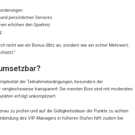
forderungen
 und persönlichen Services
onen erhöhen den Spielreiz
g
ich nicht wie ein Bonus-Blitz an, sondern wie ein echter Mehrwert,
chätzt.“
 umsetzbar?
Komplexität der Teilnahmebedingungen, besonders der
r vergleichsweise transparent: Die meisten Boni sind mit moderaten
kten erfolgt unkompliziert.
genau zu prüfen und auf die Gültigkeitsdauer der Punkte zu achten.
e Einbindung des VIP-Managers in höheren Stufen hilft zudem bei