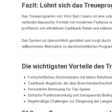
Fazit: Lohnt sich das Treuepr
Das Treueprogramm von Vinci Spin Casino ist eine soli
verbindet klassische Vorteile mit modernen Features w
profitieren von attraktiven Cashback-Raten und exklusi
Das System ist übersichtlich gestaltet und sorgt durch k
willkommene Alternative zu durchschnittlichen Progr
Die wichtigsten Vorteile des 
Fortschrittliches Stufensystem mit klaren Belohnu
Cashback-Angebote, die über Branchendurchschnitt
Persönliche Betreuung für Top-Spieler
Einfache Punktesammlung und transparente Bedin
Regelmäßige Challenges zur Steigerung der Langze