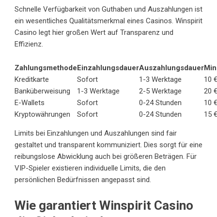
Schnelle Verfügbarkeit von Guthaben und Auszahlungen ist
ein wesentliches Qualitätsmerkmal eines Casinos. Winspirit
Casino legt hier großen Wert auf Transparenz und
Effizienz.
Zahlungsmethode
Einzahlungsdauer
Auszahlungsdauer
Mi
Kreditkarte
Sofort
1-3 Werktage
10 
Banküberweisung
1-3 Werktage
2-5 Werktage
20 
E-Wallets
Sofort
0-24 Stunden
10 
Kryptowährungen
Sofort
0-24 Stunden
15 
Limits bei Einzahlungen und Auszahlungen sind fair
gestaltet und transparent kommuniziert. Dies sorgt für eine
reibungslose Abwicklung auch bei größeren Beträgen. Für
VIP-Spieler existieren individuelle Limits, die den
persönlichen Bedürfnissen angepasst sind.
Wie garantiert Winspirit Casino