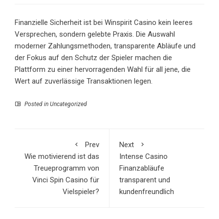
Finanzielle Sicherheit ist bei Winspirit Casino kein leeres
Versprechen, sondern gelebte Praxis. Die Auswahl
moderner Zahlungsmethoden, transparente Abläufe und
der Fokus auf den Schutz der Spieler machen die
Plattform zu einer hervorragenden Wahl für all jene, die
Wert auf zuverlässige Transaktionen legen.
Posted in
Uncategorized
Prev
Next
Wie motivierend ist das
Intense Casino
Treueprogramm von
Finanzabläufe
Vinci Spin Casino für
transparent und
Vielspieler?
kundenfreundlich