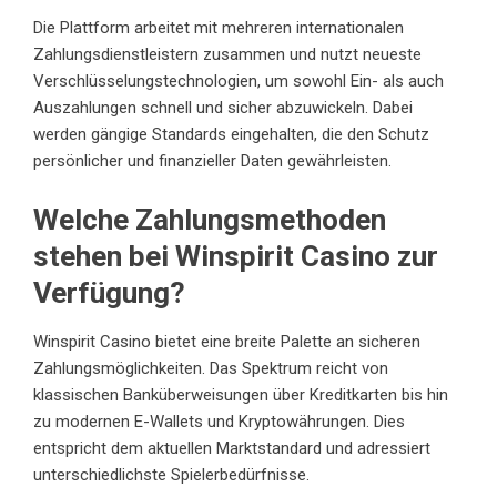
Die Plattform arbeitet mit mehreren internationalen
Zahlungsdienstleistern zusammen und nutzt neueste
Verschlüsselungstechnologien, um sowohl Ein- als auch
Auszahlungen schnell und sicher abzuwickeln. Dabei
werden gängige Standards eingehalten, die den Schutz
persönlicher und finanzieller Daten gewährleisten.
Welche Zahlungsmethoden
stehen bei Winspirit Casino zur
Verfügung?
Winspirit Casino bietet eine breite Palette an sicheren
Zahlungsmöglichkeiten. Das Spektrum reicht von
klassischen Banküberweisungen über Kreditkarten bis hin
zu modernen E-Wallets und Kryptowährungen. Dies
entspricht dem aktuellen Marktstandard und adressiert
unterschiedlichste Spielerbedürfnisse.