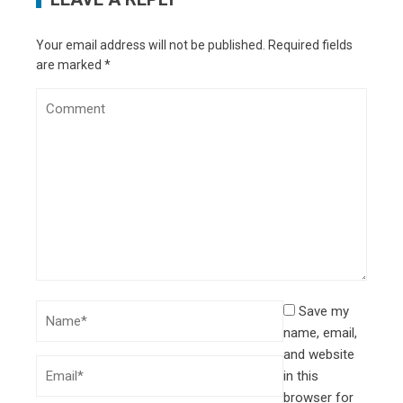
Your email address will not be published.
Required fields
are marked
*
Save my
name, email,
and website
in this
browser for