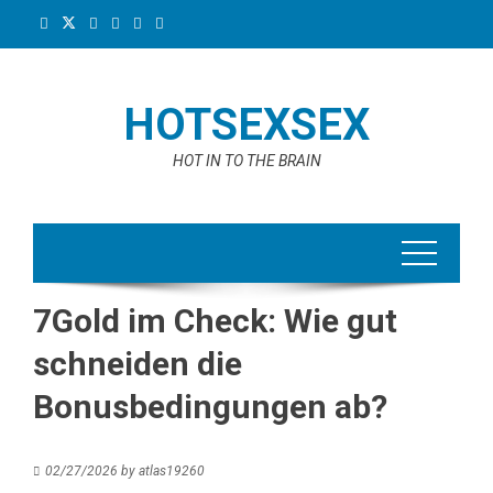
Skip
to
content
HOTSEXSEX
HOT IN TO THE BRAIN
7Gold im Check: Wie gut
schneiden die
Bonusbedingungen ab?
02/27/2026
by
atlas19260