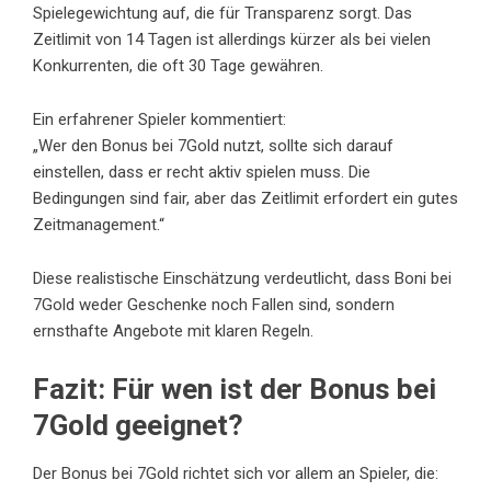
Spielegewichtung auf, die für Transparenz sorgt. Das
Zeitlimit von 14 Tagen ist allerdings kürzer als bei vielen
Konkurrenten, die oft 30 Tage gewähren.
Ein erfahrener Spieler kommentiert:
„Wer den Bonus bei 7Gold nutzt, sollte sich darauf
einstellen, dass er recht aktiv spielen muss. Die
Bedingungen sind fair, aber das Zeitlimit erfordert ein gutes
Zeitmanagement.“
Diese realistische Einschätzung verdeutlicht, dass Boni bei
7Gold weder Geschenke noch Fallen sind, sondern
ernsthafte Angebote mit klaren Regeln.
Fazit: Für wen ist der Bonus bei
7Gold geeignet?
Der Bonus bei 7Gold richtet sich vor allem an Spieler, die: