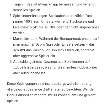
Tagen – das ist etwas knapp bemessen und verlangt
schnelles Spielen.
Spieleinschränkungen: Spielautomaten zählen fast
immer 100% zum Umsatz, während Tischspiele und
Live-Casino oft nur zu 10% oder gar nicht angerechnet
werden.
Maximaleinsatz: Während der Bonusumsatzphase darf
man maximal 5€ pro Spin oder Einsatz setzen – das
schützt das Casino vor Bonusmissbrauch, schränkt
aber aggressive Spieler ein.
Auszahlungslimits: Gewinne aus Boni können auf
5.000€ limitiert sein, was für die meisten Hobbyspieler
aber ausreichend ist.
Diese Bedingungen sind nicht außergewöhnlich streng,
allerdings ist das enge Zeitfenster zu beachten. Wer den
Bonus ausreizen möchte, muss konsequent und geplant
spielen.