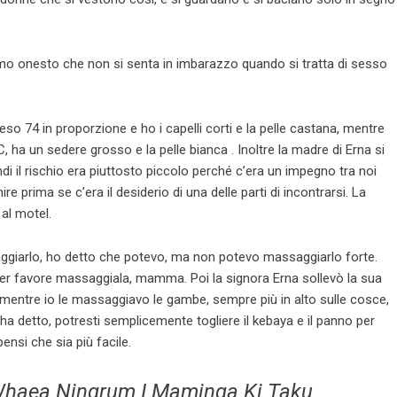
omo onesto che non si senta in imbarazzo quando si tratta di sesso
eso 74 in proporzione e ho i capelli corti e la pelle castana, mentre
, ha un sedere grosso e la pelle bianca . Inoltre la madre di Erna si
i il rischio era piuttosto piccolo perché c’era un impegno tra noi
re prima se c’era il desiderio di una delle parti di incontrarsi. La
 al motel.
ggiarlo, ho detto che potevo, ma non potevo massaggiarlo forte.
per favore massaggiala, mamma. Poi la signora Erna sollevò la sua
 mentre io le massaggiavo le gambe, sempre più in alto sulle cosce,
ha detto, potresti semplicemente togliere il kebaya e il panno per
pensi che sia più facile.
 Whaea Ningrum I Maminga Ki Taku