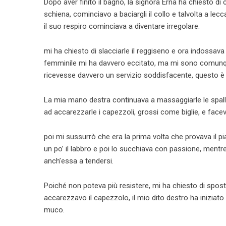
Dopo aver finito il bagno, la signora Erna ha chiesto d
schiena, cominciavo a baciargli il collo e talvolta a lec
il suo respiro cominciava a diventare irregolare.
mi ha chiesto di slacciarle il reggiseno e ora indossav
femminile mi ha davvero eccitato, ma mi sono comunqu
ricevesse davvero un servizio soddisfacente, questo è 
La mia mano destra continuava a massaggiarle le spalle
ad accarezzarle i capezzoli, grossi come biglie, e facev
poi mi sussurrò che era la prima volta che provava il pi
un po’ il labbro e poi lo succhiava con passione, ment
anch’essa a tendersi.
Poiché non poteva più resistere, mi ha chiesto di sposta
accarezzavo il capezzolo, il mio dito destro ha iniziato
muco.