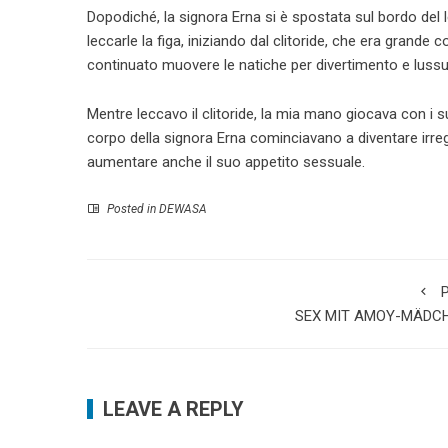
Dopodiché, la signora Erna si è spostata sul bordo del 
leccarle la figa, iniziando dal clitoride, che era grand
continuato muovere le natiche per divertimento e lussu
Mentre leccavo il clitoride, la mia mano giocava con i su
corpo della signora Erna cominciavano a diventare irrego
aumentare anche il suo appetito sessuale.
Posted in
DEWASA
P
SEX MIT AMOY-MÄDC
LEAVE A REPLY