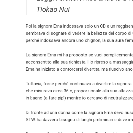
Tiokao Nui
Poi la signora Erna indossava solo un CD e un reggisen
sembrava di sognare di vedere la bellezza del corpo d
perché indossava ancora uno chignon, la sua aura femmi
La signora Erna mi ha proposto se vuoi semplicemente di 
acconsentito alla sua richiesta. Ho ripreso a massaggiar
Erna ha iniziato a contorcersi divertita, ma riuscivo a
Tuttavia, forse perché continuava a divertire la signora E
che misurava circa 36 c, proporzionale alla sua altezza
in bagno (a fare pipì) mentre io cercavo di neutralizzare
Di fronte ad una donna come la signora Erna devo riusci
STW, ha davvero bisogno di lunghi preliminari e deve i