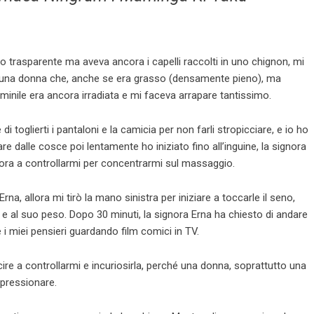
o trasparente ma aveva ancora i capelli raccolti in uno chignon, mi
i una donna che, anche se era grasso (densamente pieno), ma
nile era ancora irradiata e mi faceva arrapare tantissimo.
toglierti i pantaloni e la camicia per non farli stropicciare, e io ho
e dalle cosce poi lentamente ho iniziato fino all’inguine, la signora
ncora a controllarmi per concentrarmi sul massaggio.
rna, allora mi tirò la mano sinistra per iniziare a toccarle il seno,
 e al suo peso. Dopo 30 minuti, la signora Erna ha chiesto di andare
 i miei pensieri guardando film comici in TV.
re a controllarmi e incuriosirla, perché una donna, soprattutto una
mpressionare.