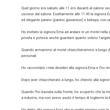
Quel giorno era sabato alle 11 ero davanti al salone s
uscisse dal salone. Esattamente alle 11.45 la signora 
ed elegante panino (panino giavanese) e kebaya, con u
Ho invitato la signora Erna ad andare in un motel nell
privata e potessi anche guardare quanto volevo l’angel
Quando arrivammo al motel chiacchierammo a lungo delle 
personali.
Ho raccontato i miei desideri alla signora Erna e l’ho r
Dopo aver chiacchierato a lungo, ho chiesto alla signora
Quando l’ho baciata sulla fronte, ho scoperto che la mia
a indurirsi, ma non avevo avuto il tempo di togliermi la 
Ho detto alla signora Erna che in realtà ammiro solo le