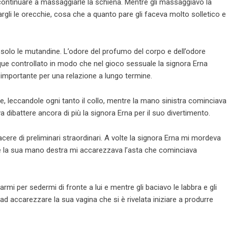
i continuare a massaggiarle la schiena. Mentre gli massaggiavo la
cargli le orecchie, cosa che a quanto pare gli faceva molto solletico e
a solo le mutandine. L’odore del profumo del corpo e dell’odore
e controllato in modo che nel gioco sessuale la signora Erna
importante per una relazione a lungo termine.
, leccandole ogni tanto il collo, mentre la mano sinistra cominciava
a dibattere ancora di più la signora Erna per il suo divertimento.
acere di preliminari straordinari. A volte la signora Erna mi mordeva
re la sua mano destra mi accarezzava l’asta che cominciava
rmi per sedermi di fronte a lui e mentre gli baciavo le labbra e gli
 ad accarezzare la sua vagina che si è rivelata iniziare a produrre