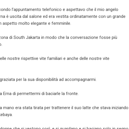
econdo l’appuntamento telefonico e aspettavo che il mio angelo
Erna è uscita dal salone ed era vestita ordinatamente con un grande
n aspetto molto elegante e femminile.
a zona di South Jakarta in modo che la conversazione fosse più
o.
nostre rispettive vite familiari e anche delle nostre vite
ingraziata per la sua disponibilità ad accompagnarmi.
 Erna di permettermi di baciarle la fronte.
 mano era stata tirata per trattenere il suo latte che stava iniziando
kebaya.
 donne che si vestono così, e si guardano e si baciano solo in segno