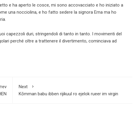
letto e ha aperto le cosce, mi sono accovacciato e ho iniziato a
e come una nocciolina, e ho fatto sedere la signora Erna ma ho
ria.
oi capezzoli duri, stringendoli di tanto in tanto. I movimenti del
lari perché oltre a trattenere il divertimento, cominciava ad
rev
Next
HEN
Kōmman babu ibben rijikuul ro ejelok rueer im virgin