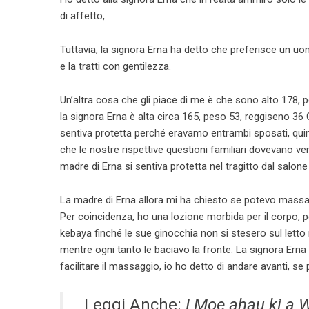
di affetto,
Tuttavia, la signora Erna ha detto che preferisce un u
e la tratti con gentilezza.
Un’altra cosa che gli piace di me è che sono alto 178, p
la signora Erna è alta circa 165, peso 53, reggiseno 36 C
sentiva protetta perché eravamo entrambi sposati, quind
che le nostre rispettive questioni familiari dovevano veni
madre di Erna si sentiva protetta nel tragitto dal salone
La madre di Erna allora mi ha chiesto se potevo massa
Per coincidenza, ho una lozione morbida per il corpo, 
kebaya finché le sue ginocchia non si stesero sul letto
mentre ogni tanto le baciavo la fronte. La signora Erna 
facilitare il massaggio, io ho detto di andare avanti, se 
Leggi Anche:
I Moe ahau ki a