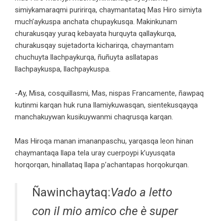
simiykamaraqmi puririrqa, chaymantataq Mas Hiro simiyta
much’aykuspa anchata chupaykusqa. Makinkunam
churakusqay yuraq kebayata hurquyta qallaykurqa,
churakusqay sujetadorta kicharirqa, chaymantam
chuchuyta llachpaykurqa, ñuñuyta asllatapas
llachpaykuspa, llachpaykuspa.
-Ay, Misa, cosquillasmi, Mas, nispas Francamente, ñawpaq
kutinmi karqan huk runa llamiykuwasqan, sientekusqayqa
manchakuywan kusikuywanmi chaqrusqa karqan.
Mas Hiroqa manan imananpaschu, yarqasqa leon hinan
chaymantaqa llapa tela uray cuerpoypi k’uyusqata
horqorqan, hinallataq llapa p’achantapas horqokurqan.
Ñawinchaytaq:
Vado a letto
con il mio amico che è super