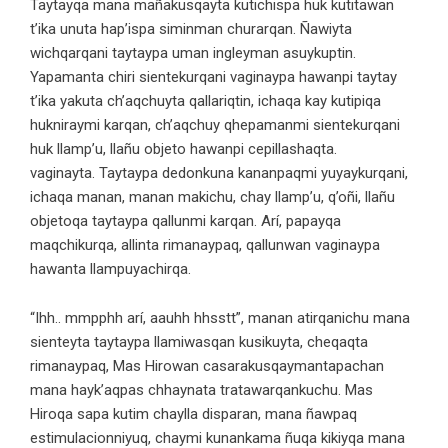
Taytayqa mana mañakusqayta kutichispa huk kutitawan
t’ika unuta hap’ispa siminman churarqan. Ñawiyta
wichqarqani taytaypa uman ingleyman asuykuptin.
Yapamanta chiri sientekurqani vaginaypa hawanpi taytay
t’ika yakuta ch’aqchuyta qallariqtin, ichaqa kay kutipiqa
hukniraymi karqan, ch’aqchuy qhepamanmi sientekurqani
huk llamp’u, llañu objeto hawanpi cepillashaqta.
vaginayta. Taytaypa dedonkuna kananpaqmi yuyaykurqani,
ichaqa manan, manan makichu, chay llamp’u, q’oñi, llañu
objetoqa taytaypa qallunmi karqan. Arí, papayqa
maqchikurqa, allinta rimanaypaq, qallunwan vaginaypa
hawanta llampuyachirqa.
“Ihh.. mmpphh arí, aauhh hhsstt”, manan atirqanichu mana
sienteyta taytaypa llamiwasqan kusikuyta, cheqaqta
rimanaypaq, Mas Hirowan casarakusqaymantapachan
mana hayk’aqpas chhaynata tratawarqankuchu. Mas
Hiroqa sapa kutim chaylla disparan, mana ñawpaq
estimulacionniyuq, chaymi kunankama ñuqa kikiyqa mana