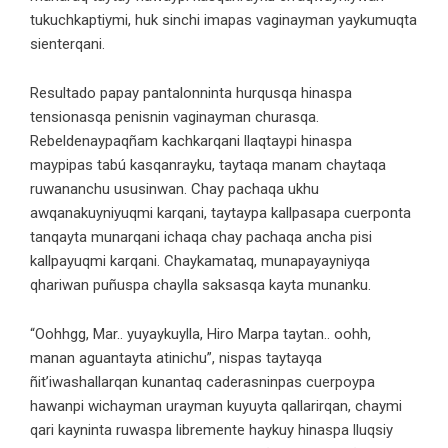
tukuchkaptiymi, huk sinchi imapas vaginayman yaykumuqta
sienterqani.
Resultado papay pantalonninta hurqusqa hinaspa
tensionasqa penisnin vaginayman churasqa.
Rebeldenaypaqñam kachkarqani llaqtaypi hinaspa
maypipas tabú kasqanrayku, taytaqa manam chaytaqa
ruwananchu ususinwan. Chay pachaqa ukhu
awqanakuyniyuqmi karqani, taytaypa kallpasapa cuerponta
tanqayta munarqani ichaqa chay pachaqa ancha pisi
kallpayuqmi karqani. Chaykamataq, munapayayniyqa
qhariwan puñuspa chaylla saksasqa kayta munanku.
“Oohhgg, Mar.. yuyaykuylla, Hiro Marpa taytan.. oohh,
manan aguantayta atinichu”, nispas taytayqa
ñit’iwashallarqan kunantaq caderasninpas cuerpoypa
hawanpi wichayman urayman kuyuyta qallarirqan, chaymi
qari kayninta ruwaspa libremente haykuy hinaspa lluqsiy