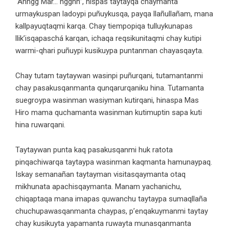
“Ahhgg Mar… ngghh”, nispas taytayqa chaymanta
urmaykuspan ladoypi puñuykusqa, payqa llañullañam, mana
kallpayuqtaqmi karqa. Chay tiempopiqa tulluykunapas
llik’isqapaschá karqan, ichaqa reqsikunitaqmi chay kutipi
warmi-qhari puñuypi kusikuypa puntanman chayasqayta.
Chay tutam taytaywan wasinpi puñurqani, tutamantanmi
chay pasakusqanmanta qunqarurqaniku hina. Tutamanta
suegroypa wasinman wasiyman kutirqani, hinaspa Mas
Hiro mama quchamanta wasinman kutimuptin sapa kuti
hina ruwarqani.
Taytaywan punta kaq pasakusqanmi huk ratota
pinqachiwarqa taytaypa wasinman kaqmanta hamunaypaq.
Iskay semanañan taytayman visitasqaymanta otaq
mikhunata apachisqaymanta. Manam yachanichu,
chiqaptaqa mana imapas quwanchu taytaypa sumaqllaña
chuchupawasqanmanta chaypas, p’enqakuymanmi taytay
chay kusikuyta yapamanta ruwayta munasqanmanta