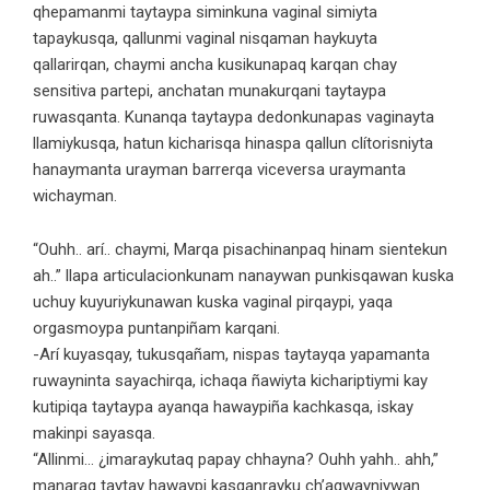
qhepamanmi taytaypa siminkuna vaginal simiyta
tapaykusqa, qallunmi vaginal nisqaman haykuyta
qallarirqan, chaymi ancha kusikunapaq karqan chay
sensitiva partepi, anchatan munakurqani taytaypa
ruwasqanta. Kunanqa taytaypa dedonkunapas vaginayta
llamiykusqa, hatun kicharisqa hinaspa qallun clítorisniyta
hanaymanta urayman barrerqa viceversa uraymanta
wichayman.
“Ouhh.. arí.. chaymi, Marqa pisachinanpaq hinam sientekun
ah..” llapa articulacionkunam nanaywan punkisqawan kuska
uchuy kuyuriykunawan kuska vaginal pirqaypi, yaqa
orgasmoypa puntanpiñam karqani.
-Arí kuyasqay, tukusqañam, nispas taytayqa yapamanta
ruwayninta sayachirqa, ichaqa ñawiyta kichariptiymi kay
kutipiqa taytaypa ayanqa hawaypiña kachkasqa, iskay
makinpi sayasqa.
“Allinmi… ¿imaraykutaq papay chhayna? Ouhh yahh.. ahh,”
manaraq taytay hawaypi kasqanrayku ch’aqwayniywan