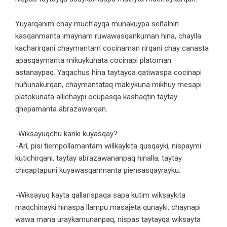
Yuyarqanim chay much’ayqa munakuypa señalnin
kasqanmanta imaynam ruwawasqankuman hina, chaylla
kacharirqani chaymantam cocinaman rirqani chay canasta
apasqaymanta mikuykunata cocinapi platoman
astanaypaq. Yaqachus hina taytayqa qatiwaspa cocinapi
huñunakurqan, chaymantataq makiykuna mikhuy mesapi
platokunata allichaypi ocupasqa kashaqtin taytay
qhepamanta abrazawarqan.
-Wiksayuqchu kanki kuyasqay?
-Arí, pisi tiempollamantam willkaykita qusqayki, nispaymi
kutichirqani, taytay abrazawananpaq hinalla, taytay
chiqaptapuni kuyawasqanmanta piensasqayrayku.
-Wiksayuq kayta qallarispaqa sapa kutim wiksaykita
maqchinayki hinaspa llampu masajeta qunayki, chaynapi
wawa mana uraykamunanpaq, nispas taytayqa wiksayta