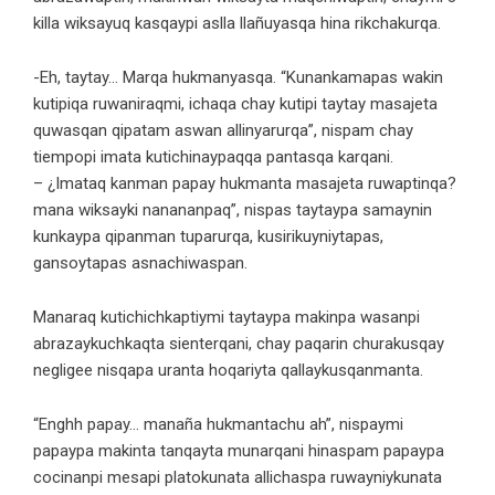
killa wiksayuq kasqaypi aslla llañuyasqa hina rikchakurqa.
-Eh, taytay… Marqa hukmanyasqa. “Kunankamapas wakin
kutipiqa ruwaniraqmi, ichaqa chay kutipi taytay masajeta
quwasqan qipatam aswan allinyarurqa”, nispam chay
tiempopi imata kutichinaypaqqa pantasqa karqani.
– ¿Imataq kanman papay hukmanta masajeta ruwaptinqa?
mana wiksayki nanananpaq”, nispas taytaypa samaynin
kunkaypa qipanman tuparurqa, kusirikuyniytapas,
gansoytapas asnachiwaspan.
Manaraq kutichichkaptiymi taytaypa makinpa wasanpi
abrazaykuchkaqta sienterqani, chay paqarin churakusqay
negligee nisqapa uranta hoqariyta qallaykusqanmanta.
“Enghh papay… manaña hukmantachu ah”, nispaymi
papaypa makinta tanqayta munarqani hinaspam papaypa
cocinanpi mesapi platokunata allichaspa ruwayniykunata