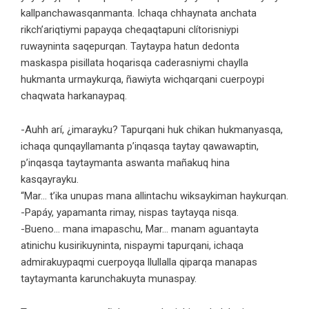
kallpanchawasqanmanta. Ichaqa chhaynata anchata
rikch’ariqtiymi papayqa cheqaqtapuni clítorisniypi
ruwayninta saqepurqan. Taytaypa hatun dedonta
maskaspa pisillata hoqarisqa caderasniymi chaylla
hukmanta urmaykurqa, ñawiyta wichqarqani cuerpoypi
chaqwata harkanaypaq.
-Auhh arí, ¿imarayku? Tapurqani huk chikan hukmanyasqa,
ichaqa qunqayllamanta p’inqasqa taytay qawawaptin,
p’inqasqa taytaymanta aswanta mañakuq hina
kasqayrayku.
“Mar… t’ika unupas mana allintachu wiksaykiman haykurqan.
-Papáy, yapamanta rimay, nispas taytayqa nisqa.
-Bueno… mana imapaschu, Mar… manam aguantayta
atinichu kusirikuyninta, nispaymi tapurqani, ichaqa
admirakuypaqmi cuerpoyqa llullalla qiparqa manapas
taytaymanta karunchakuyta munaspay.