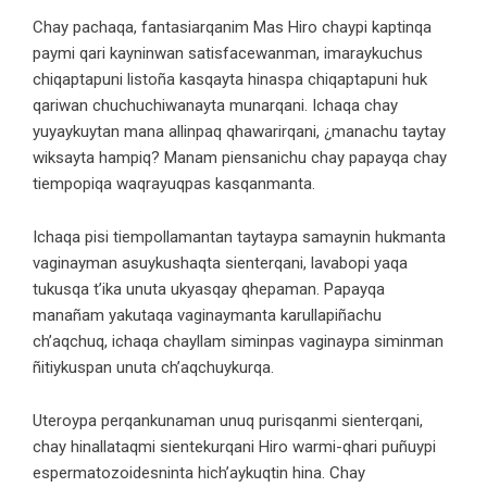
Chay pachaqa, fantasiarqanim Mas Hiro chaypi kaptinqa
paymi qari kayninwan satisfacewanman, imaraykuchus
chiqaptapuni listoña kasqayta hinaspa chiqaptapuni huk
qariwan chuchuchiwanayta munarqani. Ichaqa chay
yuyaykuytan mana allinpaq qhawarirqani, ¿manachu taytay
wiksayta hampiq? Manam piensanichu chay papayqa chay
tiempopiqa waqrayuqpas kasqanmanta.
Ichaqa pisi tiempollamantan taytaypa samaynin hukmanta
vaginayman asuykushaqta sienterqani, lavabopi yaqa
tukusqa t’ika unuta ukyasqay qhepaman. Papayqa
manañam yakutaqa vaginaymanta karullapiñachu
ch’aqchuq, ichaqa chayllam siminpas vaginaypa siminman
ñitiykuspan unuta ch’aqchuykurqa.
Uteroypa perqankunaman unuq purisqanmi sienterqani,
chay hinallataqmi sientekurqani Hiro warmi-qhari puñuypi
espermatozoidesninta hich’aykuqtin hina. Chay