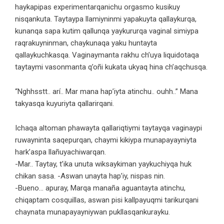
haykapipas experimentarqanichu orgasmo kusikuy
nisqankuta. Taytaypa llamiyninmi yapakuyta qallaykurqa,
kunanqa sapa kutim qallunqa yaykururqa vaginal simiypa
raqrakuyninman, chaykunaqa yaku huntayta
qallaykuchkasqa. Vaginaymanta rakhu ch’uya liquidotaqa
taytaymi vasonmanta q’oñi kukata ukyaq hina ch’aqchusqa.
“Nghhsstt.. arí.. Mar mana hap’iyta atinchu.. ouhh..” Mana
takyasqa kuyuriyta qallarirqani.
Ichaqa altoman phawayta qallariqtiymi taytayqa vaginaypi
ruwayninta saqepurqan, chaymi kikiypa munapayayniyta
hark’aspa llañuyachiwarqan.
-Mar.. Taytay, t’ika unuta wiksaykiman yaykuchiyqa huk
chikan sasa. -Aswan unayta hap’iy, nispas nin.
-Bueno… apuray, Marqa manaña aguantayta atinchu,
chiqaptam cosquillas, aswan pisi kallpayuqmi tarikurqani
chaynata munapayayniywan pukllasqankurayku.