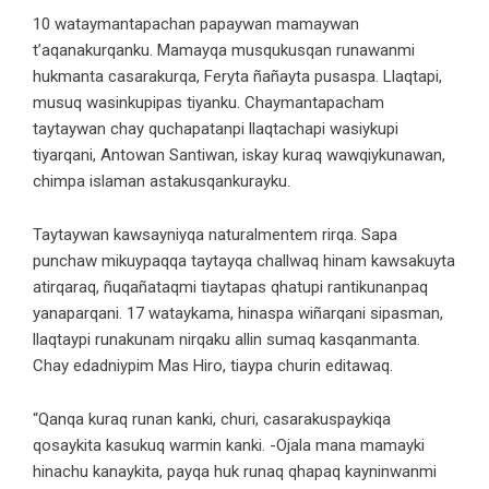
10 wataymantapachan papaywan mamaywan
t’aqanakurqanku. Mamayqa musqukusqan runawanmi
hukmanta casarakurqa, Feryta ñañayta pusaspa. Llaqtapi,
musuq wasinkupipas tiyanku. Chaymantapacham
taytaywan chay quchapatanpi llaqtachapi wasiykupi
tiyarqani, Antowan Santiwan, iskay kuraq wawqiykunawan,
chimpa islaman astakusqankurayku.
Taytaywan kawsayniyqa naturalmentem rirqa. Sapa
punchaw mikuypaqqa taytayqa challwaq hinam kawsakuyta
atirqaraq, ñuqañataqmi tiaytapas qhatupi rantikunanpaq
yanaparqani. 17 wataykama, hinaspa wiñarqani sipasman,
llaqtaypi runakunam nirqaku allin sumaq kasqanmanta.
Chay edadniypim Mas Hiro, tiaypa churin editawaq.
“Qanqa kuraq runan kanki, churi, casarakuspaykiqa
qosaykita kasukuq warmin kanki. -Ojala mana mamayki
hinachu kanaykita, payqa huk runaq qhapaq kayninwanmi