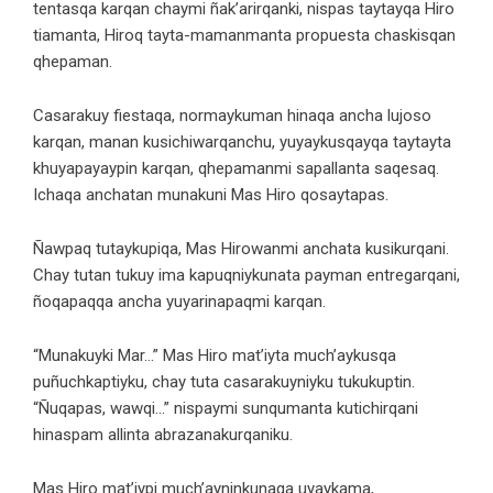
tentasqa karqan chaymi ñak’arirqanki, nispas taytayqa Hiro
tiamanta, Hiroq tayta-mamanmanta propuesta chaskisqan
qhepaman.
Casarakuy fiestaqa, normaykuman hinaqa ancha lujoso
karqan, manan kusichiwarqanchu, yuyaykusqayqa taytayta
khuyapayaypin karqan, qhepamanmi sapallanta saqesaq.
Ichaqa anchatan munakuni Mas Hiro qosaytapas.
Ñawpaq tutaykupiqa, Mas Hirowanmi anchata kusikurqani.
Chay tutan tukuy ima kapuqniykunata payman entregarqani,
ñoqapaqqa ancha yuyarinapaqmi karqan.
“Munakuyki Mar…” Mas Hiro mat’iyta much’aykusqa
puñuchkaptiyku, chay tuta casarakuyniyku tukukuptin.
“Ñuqapas, wawqi…” nispaymi sunqumanta kutichirqani
hinaspam allinta abrazanakurqaniku.
Mas Hiro mat’iypi much’ayninkunaqa uyaykama,