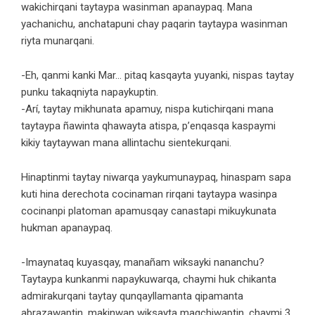
wakichirqani taytaypa wasinman apanaypaq. Mana
yachanichu, anchatapuni chay paqarin taytaypa wasinman
riyta munarqani.
-Eh, qanmi kanki Mar… pitaq kasqayta yuyanki, nispas taytay
punku takaqniyta napaykuptin.
-Arí, taytay mikhunata apamuy, nispa kutichirqani mana
taytaypa ñawinta qhawayta atispa, p’enqasqa kaspaymi
kikiy taytaywan mana allintachu sientekurqani.
Hinaptinmi taytay niwarqa yaykumunaypaq, hinaspam sapa
kuti hina derechota cocinaman rirqani taytaypa wasinpa
cocinanpi platoman apamusqay canastapi mikuykunata
hukman apanaypaq.
-Imaynataq kuyasqay, manañam wiksayki nananchu?
Taytaypa kunkanmi napaykuwarqa, chaymi huk chikanta
admirakurqani taytay qunqayllamanta qipamanta
abrazawaptin, makinwan wiksayta maqchiwaptin, chaymi 3