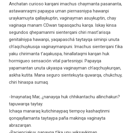
Anchatan curioso karqani imachus chaymanta pasananta,
astawanraqmi papaypa uman piernasniypa hawanpi
uraykamuyta qallaykuptin, vaginayman asuykuptin, chay
vaginaqa manam CDwan tapasqachu karqa. Iskay kinsa
segundos qhepamanmi sienterqani chiri mast’arisqa
genitalniypa hawanpi, yaqapaschá taytayqa siminpi unuta
ch’aqchuykusqa vaginaymanpuni. Imachus sienterqani t’ika
yaku chirimanta t’aqakuspa, hinallataqmi karqan huk
hormigueo sensación vital partesniypi. Papayqa
yapamantan unuta ukyaspa vaginayman ch’aqchuykurqan,
askha kutita. Mana seguro sientekuyta quwarqa, chukchuy,
chiri hinaspa sumaq.
-Imaynataq Mar, ¿nanayqa huk chhikantachu allinchakun?
tapuwarqa taytay.
Ichaqa manaraq kutichinaypaq tiempoy kashaqtinmi
qonqayllamanta taytaypa paña makinqa vaginayta
abrazarqan.
-Pacienciakuy, papayqa t’ika unu wiksaykiman