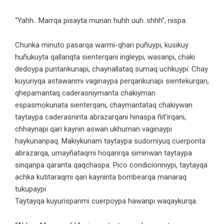
“Yahh.. Marrqa pisayta munan huhh uuh..shhh”, nispa.
Chunka minuto pasarqa warmi-qhari puñuypi, kusikuy
huñukuyta qallariqta sienterqani ingleypi, wasanpi, chaki
dedoypa puntankunapi, chaynallataq sumaq uchkuypi. Chay
kuyuriyqa astawanmi vaginaypa perqankunapi sientekurqan,
qhepamantaq caderasniymanta chakiyman
espasmokunata sienterqani, chaymantataq chakiywan
taytaypa caderasninta abrazarqani hinaspa ñit’irqani,
chhaynapi qari kaynin aswan ukhuman vaginaypi
haykunanpaq. Makiykunam taytaypa sudorniyuq cuerponta
abrazarqa, umayñataqmi hoqarirqa siminwan taytaypa
sinqanpa qaranta qaqchaspa. Pico condicionniypi, taytayqa
achka kutitaraqmi qari kayninta bombearqa manaraq
tukupaypi
Taytayqa kuyurispanmi cuerpoypa hawanpi waqaykurqa.