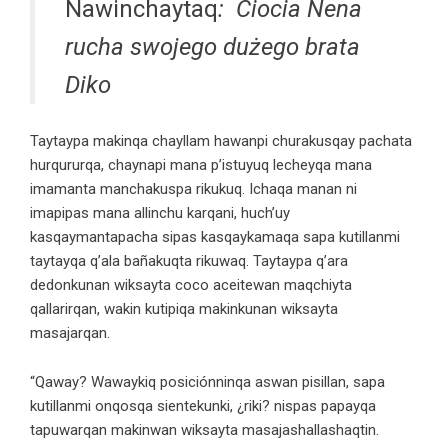
Ñawinchaytaq
:
Ciocia Nena
rucha swojego dużego brata
Diko
Taytaypa makinqa chayllam hawanpi churakusqay pachata
hurqururqa, chaynapi mana p’istuyuq lecheyqa mana
imamanta manchakuspa rikukuq. Ichaqa manan ni
imapipas mana allinchu karqani, huch’uy
kasqaymantapacha sipas kasqaykamaqa sapa kutillanmi
taytayqa q’ala bañakuqta rikuwaq. Taytaypa q’ara
dedonkunan wiksayta coco aceitewan maqchiyta
qallarirqan, wakin kutipiqa makinkunan wiksayta
masajarqan.
“Qaway? Wawaykiq posiciónninqa aswan pisillan, sapa
kutillanmi onqosqa sientekunki, ¿riki? nispas papayqa
tapuwarqan makinwan wiksayta masajashallashaqtin.