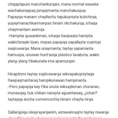
chiqaptapuni mancharikurqani, mana normal wawata
wachakunaypaq pinqaymanta manchakuspay.
Papayqa manam chayllachu tapukuyniyta kutichirqa,
yuyaymanachkanmanpas hinam rikchakurqa, ichaqa
chaymantam asirirqa.
-Hampita quwankiman, ichaqa ñawpaqta hampita
wakichinayki tiyan, nispas papayqa sapallayta cuartopi
saqiruwarqa. Mana unaymanta, taytay yapamanta
hamuspa, unuwan hunt’asqa plástico lavabota, wakin
ylang-ylang t’ikakunata ima apamurqan.
Hinaptinmi taytay explicawarqa wiksayakuyniytaqa
ñawpaqmantaraq hampikunawan hampinanta.
-Pero papayqa kay t’ika unuta wiksaykiman churanan,
munasqay, huk chikan nanayta aguantawaq, ¿icharí?
taytayqa ancha convencechiq hinam chayta nirqa.
Qallariypiqa iskayrayarqanim, astawanraqmi taytay niwarqa