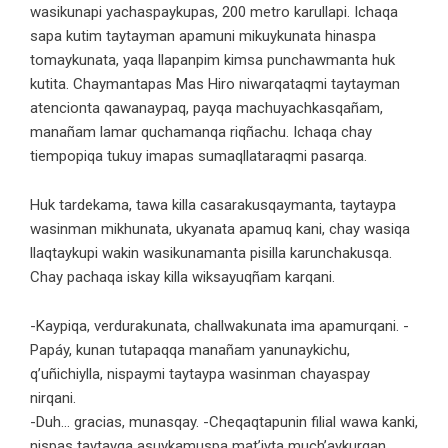
wasikunapi yachaspaykupas, 200 metro karullapi. Ichaqa
sapa kutim taytayman apamuni mikuykunata hinaspa
tomaykunata, yaqa llapanpim kimsa punchawmanta huk
kutita. Chaymantapas Mas Hiro niwarqataqmi taytayman
atencionta qawanaypaq, payqa machuyachkasqañam,
manañam lamar quchamanqa riqñachu. Ichaqa chay
tiempopiqa tukuy imapas sumaqllataraqmi pasarqa.
Huk tardekama, tawa killa casarakusqaymanta, taytaypa
wasinman mikhunata, ukyanata apamuq kani, chay wasiqa
llaqtaykupi wakin wasikunamanta pisilla karunchakusqa.
Chay pachaqa iskay killa wiksayuqñam karqani.
-Kaypiqa, verdurakunata, challwakunata ima apamurqani. -
Papáy, kunan tutapaqqa manañam yanunaykichu,
q’uñichiylla, nispaymi taytaypa wasinman chayaspay
nirqani.
-Duh… gracias, munasqay. -Cheqaqtapunin filial wawa kanki,
nispas taytayqa asuykamuspa mat’iyta much’aykurqan.