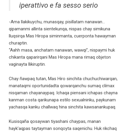
iperattivo e fa sesso serio
-Ama llakikuychu, munasqay, pisillatam nanawan…
qipamanmi allinta sientekunqa, nispas chay simikuna
lluqsirqa Mas Hiropa siminmanta, cuerponta hawayman
churaptin.
“Aahh masa, anchatam nanawan, wawqi”, nispaymi huk
chikanta qaparirqani Mas Hiropa mana rimaq objeton
vaginayta llikiruptin.
Chay ñawpaq tutan, Mas Hiro sinchita chuchuchiwarqan,
manataqmi oportunidadta qowarqanchu sumaq clímax
nisqaman chayanaypaq. Ichaqa piensani ichapas chayna
kanman costa qarikunapa estilo sexualninku, paykunam
yachasqa kanku challwaq hina sinchita kawsanankupaq.
Kusisqaña qosaywan tiyashani chaypas, manan
hayk’aqpas taytayman sonqoyta saqenichu. Huk rikchaq