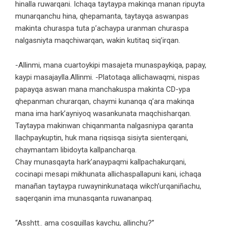
hinalla ruwarqani. Ichaqa taytaypa makinqa manan ripuyta
munarqanchu hina, qhepamanta, taytayqa aswanpas
makinta churaspa tuta p’achaypa uranman churaspa
nalgasniyta maqchiwarqan, wakin kutitaq siq’irqan.
-Allinmi, mana cuartoykipi masajeta munaspaykiqa, papay,
kaypi masajaylla.Allinmi. -Platotaqa allichawaqmi, nispas
papayqa aswan mana manchakuspa makinta CD-ypa
qhepanman churarqan, chaymi kunanqa q’ara makinqa
mana ima hark’ayniyoq wasankunata maqchisharqan.
Taytaypa makinwan chiqanmanta nalgasniypa qaranta
llachpaykuptin, huk mana riqsisqa sisiyta sienterqani,
chaymantam libidoyta kallpancharqa.
Chay munasqayta hark’anaypaqmi kallpachakurqani,
cocinapi mesapi mikhunata allichaspallapuni kani, ichaqa
manañan taytaypa ruwayninkunataqa wikch’urqaniñachu,
saqerqanin ima munasqanta ruwananpaq.
“Asshtt.. ama cosquillas kaychu, allinchu?”