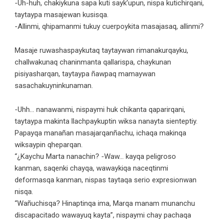
-Uh-huh, chakiykuna sapa kuti sayk’upun, nispa kutichirqani,
taytaypa masajewan kusisqa.
-Allinmi, qhipamanmi tukuy cuerpoykita masajasaq, allinmi?
Masaje ruwashaspaykutaq taytaywan rimanakurqayku,
challwakunaq chaninmanta qallarispa, chaykunan
pisiyasharqan, taytaypa ñawpaq mamaywan
sasachakuyninkunaman.
-Uhh… nanawanmi, nispaymi huk chikanta qaparirqani,
taytaypa makinta llachpaykuptin wiksa nanayta sienteptiy.
Papayqa manañan masajarqanñachu, ichaqa makinqa
wiksaypin qheparqan.
“¿Kaychu Marta nanachin? -Waw… kayqa peligroso
kanman, saqenki chayqa, wawaykiqa naceqtinmi
deformasqa kanman, nispas taytaqa serio expresionwan
nisqa.
“Wañuchisqa? Hinaptinqa ima, Marqa manam munanchu
discapacitado wawayuq kayta”, nispaymi chay pachaqa