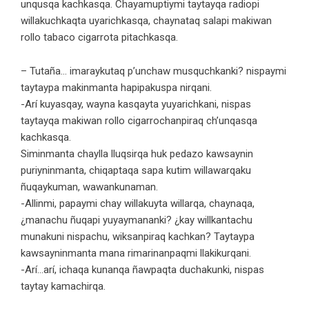
unqusqa kachkasqa. Chayamuptiymi taytayqa radiopi
willakuchkaqta uyarichkasqa, chaynataq salapi makiwan
rollo tabaco cigarrota pitachkasqa.
– Tutaña… imaraykutaq p’unchaw musquchkanki? nispaymi
taytaypa makinmanta hapipakuspa nirqani.
-Arí kuyasqay, wayna kasqayta yuyarichkani, nispas
taytayqa makiwan rollo cigarrochanpiraq ch’unqasqa
kachkasqa.
Siminmanta chaylla lluqsirqa huk pedazo kawsaynin
puriyninmanta, chiqaptaqa sapa kutim willawarqaku
ñuqaykuman, wawankunaman.
-Allinmi, papaymi chay willakuyta willarqa, chaynaqa,
¿manachu ñuqapi yuyaymananki? ¿kay willkantachu
munakuni nispachu, wiksanpiraq kachkan? Taytaypa
kawsayninmanta mana rimarinanpaqmi llakikurqani.
-Arí…arí, ichaqa kunanqa ñawpaqta duchakunki, nispas
taytay kamachirqa.