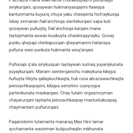
P’achayta mana wakmanta churakuspaymi puñunaypi
siriykurqani, qosaywan hukmanyasqaymi ñawiypa
kantunmanta kuyuriq chuya yaku chawpinta hich’aykusqa.
Iskay semanan ñak’arichisqa sientekurqani sapa kuti
qosaywan puñuqtiy, ñak’arichisqa karqani mana
taytaymanta aswan kusikuyta chaskisqayrayku. Qosay
punku qhepapi chinkapusqan qhepamanmi hatarispa
puñuna wasi punkuta hukmanta wisq’arqani.
Puñunapi q’ala siriykuspan taytaywan sumaq yuyariykunata
yuyaykurqani. Manam sienterqanichu makiykuna kikiypa
ñuñuyta ñitiyta qallaykuchkaqta, huk runa abrazawachkaqta
piensachkaspaymi, kikiypa sensitivo cuerpoypa
partenkunata maskarqani. Chay tutam orgasmoyman
chayarurqani taytayta piensachkaspay masturbakuspay,
chaymantam puñururqani.
Paqaristinmi tutamanta manaraq Mas Hiro lamar
qochamanta wasinman kutipushaqtin mikhunata