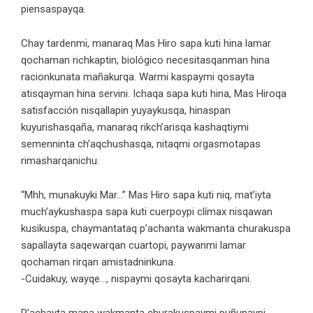
piensaspayqa.
Chay tardenmi, manaraq Mas Hiro sapa kuti hina lamar
qochaman richkaptin, biológico necesitasqanman hina
racionkunata mañakurqa. Warmi kaspaymi qosayta
atisqayman hina servini. Ichaqa sapa kuti hina, Mas Hiroqa
satisfacción nisqallapin yuyaykusqa, hinaspan
kuyurishasqaña, manaraq rikch’arisqa kashaqtiymi
semenninta ch’aqchushasqa, nitaqmi orgasmotapas
rimasharqanichu.
“Mhh, munakuyki Mar…” Mas Hiro sapa kuti niq, mat’iyta
much’aykushaspa sapa kuti cuerpoypi clímax nisqawan
kusikuspa, chaymantataq p’achanta wakmanta churakuspa
sapallayta saqewarqan cuartopi, paywanmi lamar
qochaman rirqan amistadninkuna.
-Cuidakuy, wayqe…, nispaymi qosayta kacharirqani.