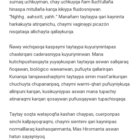
sumaq uchkuyman, chay uchkuyqa ñam lluch’ullaña
hinaspa mitullaña karqa kikiypa fluidosniywan.
“Nghhg.. aahsstt, yahh..” Manañam taytaypa qari kayninta
harkakuyta atirqanichu, chaymi vaginaypi picazón
nisqataqa allichayta qallaykurqa.
Ñawiy wichqasqa kaspaymi taytaypa kuyuriynintapas
chaskirqani caderasniypa kuyuriyninwan. Mana
kutichipushasqayta yuyaykuspan taytayqa aswan sallqaraq
ñoqawan, biológico wawanwan, puñuyta qallarirqan.
Kunanqa tanqawashaqtiymi taytaypa simin mast’arikurqan
chuchuyta chupananpaq, chaymi warmi-qhari puñuyniykuqa
allinpuni karqan, kusikuyniypas aswan mana tupachiy
atinaraqmi karqan qosaywan puñusqaywan tupachisqaqa.
Taytay soqta watayoqña kashan chaypas, cuerponpas
sinchi kallpayoqraqmi, chaymi sienteni qari kayninpas
normalllaraq kashasqanmanta, Mas Hiromanta aswan
hatun sayayniyoq.