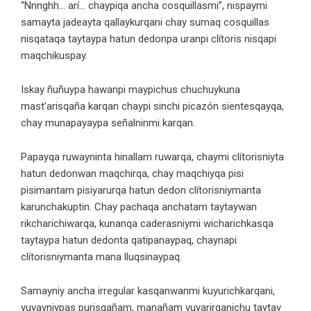
“Nnnghh… arí… chaypiqa ancha cosquillasmi”, nispaymi
samayta jadeayta qallaykurqani chay sumaq cosquillas
nisqataqa taytaypa hatun dedonpa uranpi clítoris nisqapi
maqchikuspay.
Iskay ñuñuypa hawanpi maypichus chuchuykuna
mast’arisqaña karqan chaypi sinchi picazón sientesqayqa,
chay munapayaypa señalninmi karqan.
Papayqa ruwayninta hinallam ruwarqa, chaymi clítorisniyta
hatun dedonwan maqchirqa, chay maqchiyqa pisi
pisimantam pisiyarurqa hatun dedon clítorisniymanta
karunchakuptin. Chay pachaqa anchatam taytaywan
rikcharichiwarqa, kunanqa caderasniymi wicharichkasqa
taytaypa hatun dedonta qatipanaypaq, chaynapi
clítorisniymanta mana lluqsinaypaq.
Samayniy ancha irregular kasqanwanmi kuyurichkarqani,
yuyayniypas purisqañam, manañam yuyarirqanichu taytay