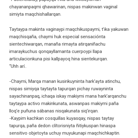
chayananpaqmi qhawarinan, nispas makinwan vaginal
simiyta maqchishallarqan.
Taytaypa makinta vaginaypi maqchikuspaymi, t’ika yakuwan
maqchisqaña, chaymi huk especial sensaciónta
sientechiwarqan, manaña rimayta atirqaniñachu
imaraykuchus qonqayllamanta cuerpoypi llapa
articulacionkuna pisi kallpayoq hina sientekurqan.
“Uhh arí..
-Chaymi, Marqa manan kusirikuyninta hark’ayta atinchu,
nispas simiyqa taytayta tapurqan pichay ruwayninta
sayachinanpaq, ichaqa iskay makiymi mana hark’arqanchu
taytaypa activo makinkunata, aswanpas makiymi paña
lloq’e puñuna sábanas nisqakunata siq’irqan.
-Kaypim kachkan cosquillas kuyasqay, nispas taytay
tapurqa, paña dedon clítorisniyta ñitiykuspan hinaspa
sensitivo objetoyta uchuy muyukunapi maqchichkaptin.