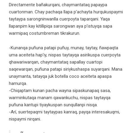
Directamente bañakurqani, chaymantataq papaypa
cuartonman. Chay pachaqa llapa p’achayta hurqukuspaymi
taytaypa sarongninwanlla cuerpoyta taparqani. Yaqa
llapanpim kay kitillipiqa sarongwan aya p’istuyqa sapa
warmipaq costumbreman tikrakurun.
-Kunanqa puñuna patapi puñuy, munay, taytay, ñawpaqta
uma aceiteta hap’iy, nispas taytayqa asirikuspa cuerpoyta
qhawariwarqan, chaymantataq sapallay cuartopi
saqewarqan, puñuna patapi siriykushaspa suyarqani. Mana
unaymanta, tatayqa juk botella coco aceiteta apaspa
hamurqa.
-Chiqaptam kunan pacha wayna sipaskunapaq sasa,
warminkutaqa manam qawankuchu, nispas taytayqa
puñuna kantupi tiyaykuspan sunqullanpi nisqa.
-Arí, suertepaqmi taytaypas kanraq, payqa interesakuqmi,
nispaymi nirqani.