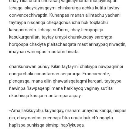
chay t’ika unuta churasaq vaginaymanta thuqaykuspan.
Ichaqa iskayrayasqaymi chinkarurqa achka kutita taytay
convencechiwaptin. Kunanpas manan allintachu yachani
taytaypa nisqanqa cheqaqchus icha huk toqllachu
kasqanmanta. Ichaqa sut’inmi, chay tiempopiqa
kasukurqanillan, taytay uraypi churakusqay sarongta
horqospa chakiyta p’altachasqata mast’arinaypaq niwaqtin,
imaynan warmipas mastarin hinata.
qharikunawan puñuy. Kikin taytaymi chakiypa ñawpaqninpi
qunqurchaki canastaman seqarurqa. Francamente,
p’enqasqa, mana allin qhawarisqataqmi karqani, taytaypa
ñawinpa ñawpaqenpi mana hark’ayoq vaginay sut’ita
rikuchisqa kasqanmanta reparaspay.
-Ama llakikuychu, kuyasqay, manam unaychu kanqa, nispas
nin, chaymantas cuencapi t’ika unuta huk ch’unqayta
hap’ispa punkisqa siminpi hap’iykusqa.