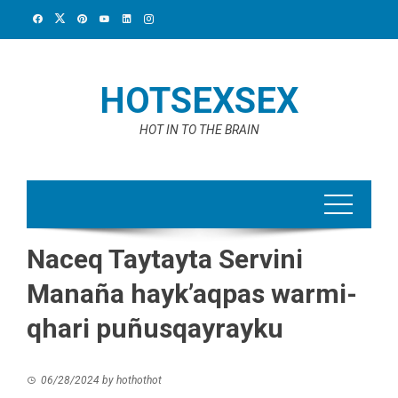
Skip
to
content
HOTSEXSEX
HOT IN TO THE BRAIN
Naceq Taytayta Servini
Manaña hayk’aqpas warmi-
qhari puñusqayrayku
06/28/2024
by
hothothot