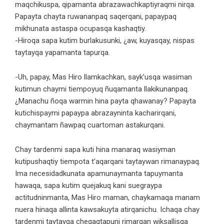
maqchikuspa, qipamanta abrazawachkaptiyraqmi nirqa.
Papayta chayta ruwananpaq saqerqani, papaypaq
mikhunata astaspa ocupasqa kashaqtiy.
-Hiroqa sapa kutim burlakusunki, ¿aw, kuyasqay, nispas
taytayqa yapamanta tapurqa.
-Uh, papay, Mas Hiro llamkachkan, sayk’usqa wasiman
kutimun chaymi tiempoyuq ñuqamanta llakikunanpaq.
¿Manachu ñoqa warmin hina payta qhawanay? Papayta
kutichispaymi papaypa abrazayninta kacharirqani,
chaymantam ñawpaq cuartoman astakurqani.
Chay tardenmi sapa kuti hina manaraq wasiyman
kutipushaqtiy tiempota t’aqarqani taytaywan rimanaypaq.
Ima necesidadkunata apamunaymanta tapuymanta
hawaqa, sapa kutim quejakuq kani suegraypa
actitudninmanta, Mas Hiro maman, chaykamaqa manam
nuera hinaqa allinta kawsakuyta atirqanichu. Ichaqa chay
tardenmi taytayqa cheqaqtapuni rimarqan wiksallisqa