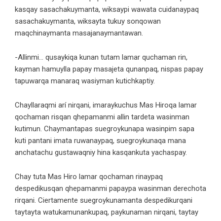
kasqay sasachakuymanta, wiksaypi wawata cuidanaypaq
sasachakuymanta, wiksayta tukuy sonqowan
maqchinaymanta masajanaymantawan.
-Allinmi… qusaykiqa kunan tutam lamar quchaman rin,
kayman hamuylla papay masajeta qunanpaq, nispas papay
tapuwarqa manaraq wasiyman kutichkaptiy.
Chayllaraqmi arí nirqani, imaraykuchus Mas Hiroqa lamar
qochaman risqan qhepamanmi allin tardeta wasinman
kutimun. Chaymantapas suegroykunapa wasinpim sapa
kuti pantani imata ruwanaypaq, suegroykunaqa mana
anchatachu gustawaqniy hina kasqankuta yachaspay.
Chay tuta Mas Hiro lamar qochaman rinaypaq
despedikusqan qhepamanmi papaypa wasinman derechota
rirqani. Ciertamente suegroykunamanta despedikurqani
taytayta watukamunankupaq, paykunaman nirqani, taytay