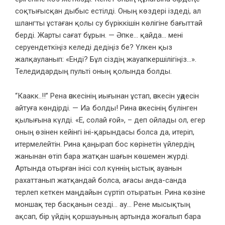
соқтығысқан дыбыс естілді. Оның көздері іздеді, ал
шлангты ұстаған қолы су бүріккішін көлігіне бағыттай
берді. Жарты сағат бұрын. — Әпке… қайда… мені
серуендеткіңіз келеді дедіңіз бе? Үлкен қыз
жалқауланып: «Енді? Бұл сіздің жауапкершілігіңіз…».
Теледидардың пульті оның қолында болды.
“Каакк..!!” Рена әпкесінің иығынан ұстап, әпкесін уәдесін
айтуға көндірді. — Иә… болды! Рина әпкесінің бүлінген
қылығына күлді. «Е, солай ғой», – деп ойлады ол, егер
оның өзінен кейінгі іні-қарындасы болса да, итеріп,
итермелейтін. Рина қаңырап бос көрінетін үйлердің
жанынан өтіп бара жатқан шағын көшемен жүрді.
Артында отырған інісі сол күннің ыстық ауанын
рахаттанып жатқандай болса, ағасы анда-санда
терлеп кеткен маңдайын сүртіп отыратын. Рина көзіне
моншақ тер басқанын сезді… ау… Рене мысықтың
ақсап, бір үйдің қоршауының артында жоғалып бара