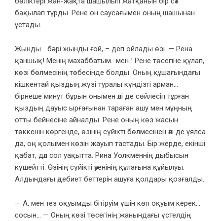
бөліктері жан-жақта шашылып жатқанын бір сәт
бақылап тұрды. Рене он саусағымен оның шашынан
ұстады.
Жынды… бəрі жынды ғой, – деп ойлады өзі. — Рена…
қаншық! Менің махаббатым.. мен..’ Рене төсегіне құлап,
көзі бөлмесінің төбесінде болды. Оның құшағындағы
кішкентай қыздың жүзі туралы күндізгі арман…
бірнеше минут бұрын онымен әлі де сөйлесіп тұрған
қыздың дауыс ырғағынан тараған ашу мен мұңның
отты бейнесіне айналды. Рене оның көз жасын
төккенін көргенде, өзінің сүйікті бөлмесінен әлі де ұялса
да, оң қолымен көзін жауып тастады. Бір жерде, екінші
қабат, дәл сол уақытта. Рина Уолкменнің дыбысын
күшейтті. Өзінің сүйікті әуенінің құлағына құйылуы.
Алдындағы әдебиет беттерін ашуға қолдары қозғалды.
— А, мен тез оқуымды бітіруім үшін көп оқуым керек…
сосын… — Оның көзі төсегінің жанындағы үстелдің