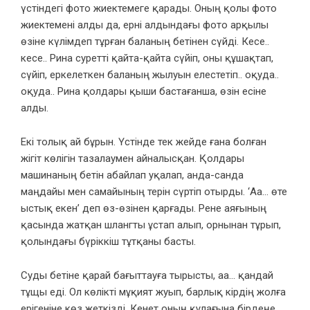
үстіндегі фото жиектемеге қарады. Оның қолы фото
жиектемені алды да, ерні алдындағы фото арқылы
өзіне күлімдеп тұрған баланың бетінен сүйді. Кесе..
кесе.. Рина суретті қайта-қайта сүйіп, оны құшақтап,
сүйіп, еркелеткен баланың жылуын елестетіп.. оқуда..
оқуда.. Рина қолдары қыши бастағанша, өзін есіне
алды.
Екі толық ай бұрын. Үстінде тек жейде ғана болған
жігіт көлігін тазалаумен айналысқан. Қолдары
машинаның бетін абайлап уқалап, анда-санда
маңдайы мен самайының терін сүртіп отырды. ‘Аа… өте
ыстық екен’ деп өз-өзінен қарғады. Рене аяғының
қасында жатқан шлангты ұстап алып, орнынан тұрып,
қолындағы бүріккіш тұтқаны басты.
Суды бетіне қарай бағыттауға тырысты, аа… қандай
тұщы еді. Ол көлікті мұқият жуып, барлық кірдің жолға
ерігеніне көз жеткізді. Кенет оның құлағына бірдеңе