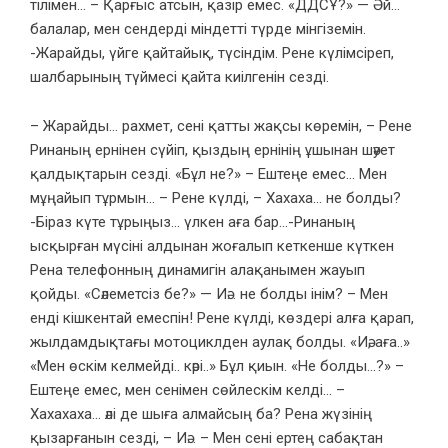
тілімен… – Қарғыс атсын, қазір емес. «ДДСҰ?» — Әй…
балалар, мен сендерді міндетті түрде мінгіземін.
-Жарайды, үйге қайтайық, түсіндім. Рене күлімсіреп,
шалбарының түймесі қайта киілгенін сезді.
– Жарайды… рахмет, сені қатты жақсы көремін, – Рене
Ринаның ернінен сүйіп, қыздың ернінің ұшынан шәует
қалдықтарын сезді. «Бұл не?» – Ештеңе емес… Мен
мұңайып тұрмын… – Рене күлді, – Хахаха… не болды?
-Біраз күте тұрыңыз… үлкен аға бар…-Ринаның
ысқырған мүсіні алдынан жоғалып кеткенше күткен
Рена телефонның динамигін алақанымен жауып
қойды. «Сәлеметсіз бе?» — Иә… не болды інім? – Мен
енді кішкентай емеспін! Рене күлді, көздері алға қарап,
жылдамдықтағы мотоциклден аулақ болды. «Иә, аға..»
«Мен өскім келмейді.. кәрі..» Бұл қиын. «Не болды…?» –
Ештеңе емес, мен сенімен сөйлескім келді… –
Хахахаха… әлі де шыға алмайсың ба? Рена жүзінің
қызарғанын сезді, – Иә… – Мен сені ертең сабақтан