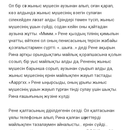
Ол бір сәт жыныс мүшесін аузынан алып, оған қарап,
көз алдында жыныс мүшесінің өзегін сулаған
сілекейден ләззат алды. Еріндері төмен түсіп, жыныс
мүшесінің ұшын сүйді, содан кейін оны қайтадан
аузына жұтты. «Мммм..» Рене қыздың тілінің қимылын
ұнатты, өйткені ол оның пенисасының терісін жабайы
қозғалыстармен сүртті. «…шыға…» деді Рене ақырын.
Рина артқы орындықтағы майлық қорапшасына қолын
созып, бір уыс майлықты алды да, Рененің жыныс
мүшесін барынша сорып, аузынан суырып алды да,
жыныс мүшесінің ернін майлықпен жауып тастады.
«Аарргхх..» Рене ыңырсыды, оның ұрығы жыныс
мүшесінің ұшын жауып тұрған тінді сулау үшін шықты.
Рина ғашығының жүзіне күлді.
Рене қалтасының дірілдегенін сезді. Ол қалтасынан
ұялы телефонын алып, Рина қалған шәуеттерді
майлықпен тазалаумен айналысты… ернін сүйді…