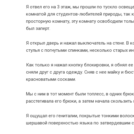
Я отвел его на 3 этаж, мы прошли по тускло освещ
комнатой для студентов-любителей природы, так к
просторную комнату, эту комнату освободили толь
был заперт.
Я открыл дверь и нажал выключатель на стене. В к
стулья с погнутыми спинками, несколько старых и
Как только я нажал кнопку блокировки, я обнял ее
сняли друг с друга одежду. Сняв с нее майку и бюс
красноватыми сосками.
Мы с ним в тот момент были топлесс, в одних брюка
расстегивала его брюки, а затем начала скользить 
Я ощущал его гениталии, покрытые тонкими волос
шершавой поверхностью языка по затвердевшим со