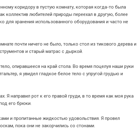
енному коридору в пустую комнату, которая когда-то была
ак коллектив любителей природы переехал в другую, более
ко для хранения использованного оборудования и часто не
омнате почти ничего не было, только стол из тикового дерева и
нструментов и старый матрас с дыркой.
 тело, опиравшееся на край стола. Во время поцелуя наши руки
тгальтер, я увидел гладкое белое тело с упругой грудью и
х. Я направил рот к его правой груди, в то время как моя рука
под его брюки.
ками и пропитанные жидкостью удовольствия. Я провел
скам, пока они не закорчились со стонами.