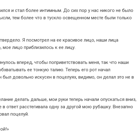
лся и стал более интимным. До сих пор у нас никого не было
мысли, тем более что в тускло освещенном месте были только
 твердело. Я посмотрел на ее красивое лицо, наши лица
о, мое лицо приблизилось к ее лицу.
нулось вперед, чтобы поприветствовать меня, так что наши
обхватывать ее тонкую талию. Теперь его рот начал
н был довольно искусен в поцелуях, видимо, он делал это не в
лание делать дальше, мои руки теперь начали опускаться вниз,
 в ответ расстегивала одну за другой мою рубашку. Внезапно
орвал поцелуй.
ой!»