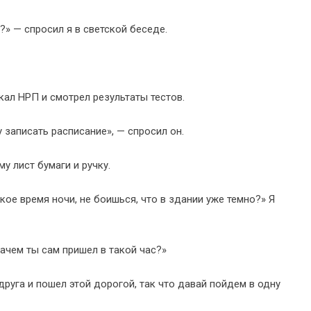
?» — спросил я в светской беседе.
кал НРП и смотрел результаты тестов.
у записать расписание», — спросил он.
му лист бумаги и ручку.
акое время ночи, не боишься, что в здании уже темно?» Я
зачем ты сам пришел в такой час?»
друга и пошел этой дорогой, так что давай пойдем в одну