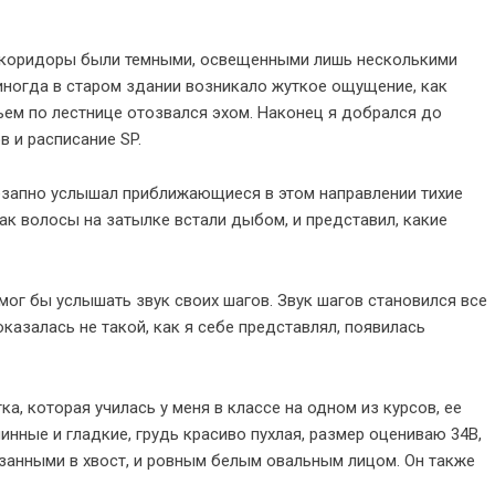
ам коридоры были темными, освещенными лишь несколькими
иногда в старом здании возникало жуткое ощущение, как
ъем по лестнице отозвался эхом. Наконец я добрался до
в и расписание SP.
незапно услышал приближающиеся в этом направлении тихие
 как волосы на затылке встали дыбом, и представил, какие
 мог бы услышать звук своих шагов. Звук шагов становился все
 оказалась не такой, как я себе представлял, появилась
ка, которая училась у меня в классе на одном из курсов, ее
линные и гладкие, грудь красиво пухлая, размер оцениваю 34В,
занными в хвост, и ровным белым овальным лицом. Он также