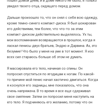
пошел домой днем, и в доме никого не было, я только
увидел твоего отца, сидящего перед домом.
Дальше произошло то, что он снял с себя всю одежду,
кроме темно-синего компакт-диска. Я был шокирован
его действиями, тем более, что что-то за этим
компакт-диском действительно выделялось. Ух ты,
мои воспоминания возвращаются в прошлое, когда я
ласкал пенисы двух братьев, Эндрю и Дарвина. Ах, это
безумие! Что было у меня на уме в тот момент. Я изо
всех сил стараюсь больше об этом не думать.
Я массировала его тело, начиная со спины. Он
попросил спуститься по ягодицам к ногам. По какой-
то причине мой пенис начал хаотично двигаться. Когда
я коснулся его задницы, мне показалось, что она
очень напряжена. В то время я все еще сдерживал
свое смятение. Затем он попросил меня наступить на
его тело. Я подчиняюсь его желанию, потому что он