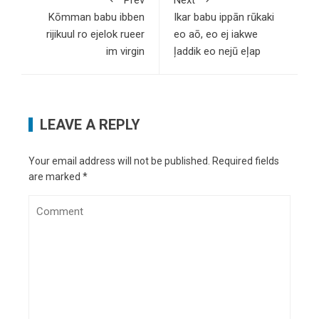
Prev
Next
Kōmman babu ibben
Ikar babu ippān rūkaki
rijikuul ro ejelok rueer
eo aō, eo ej iakwe
im virgin
ļaddik eo nejū eļap
LEAVE A REPLY
Your email address will not be published.
Required fields
are marked
*