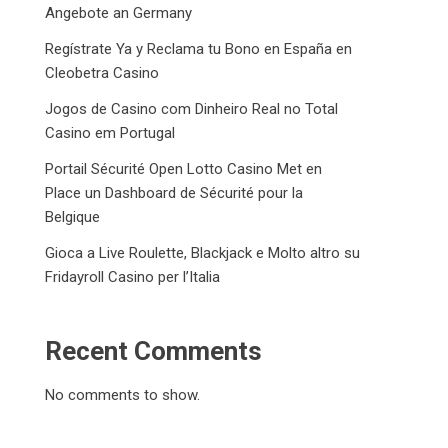
Angebote an Germany
Regístrate Ya y Reclama tu Bono en España en
Cleobetra Casino
Jogos de Casino com Dinheiro Real no Total
Casino em Portugal
Portail Sécurité Open Lotto Casino Met en
Place un Dashboard de Sécurité pour la
Belgique
Gioca a Live Roulette, Blackjack e Molto altro su
Fridayroll Casino per l’Italia
Recent Comments
No comments to show.