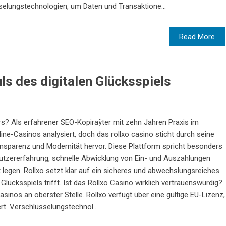
elungstechnologien, um Daten und Transaktione...
Read More
ls des digitalen Glücksspiels
? Als erfahrener SEO-Kopiraÿter mit zehn Jahren Praxis im
ine-Casinos analysiert, doch das rollxo casino sticht durch seine
ansparenz und Modernität hervor. Diese Plattform spricht besonders
Nutzererfahrung, schnelle Abwicklung von Ein- und Auszahlungen
legen. Rollxo setzt klar auf ein sicheres und abwechslungsreiches
 Glücksspiels trifft. Ist das Rollxo Casino wirklich vertrauenswürdig?
asinos an oberster Stelle. Rollxo verfügt über eine gültige EU-Lizenz,
rt. Verschlüsselungstechnol...