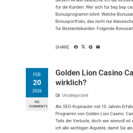
diesem Artikel beleuchte ich die einzel
für die Kunden. Wer sich für bep bep cas
Bonusprogramm lohnt. Welche Bonusarte
Bonusportfolio, das nicht nur klassis
für Bestandskunden. Folgende Bonusart
SHARE
Golden Lion Casino C
FEB
wirklich?
20
2026
Uncategorized
NO
Als SEO-Kopiraüter mit 10 Jahren Erfah
COMMENTS
Programm von Golden Lion Casino. Cash
Teils der Verluste, doch wie sinnvoll is
ich alle wichtigen Aspekte, damit Sie a