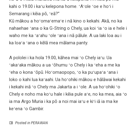
kahi o 19.00 i kaʻu kelepona home. ʻAʻole ʻoe e hoʻi i
Semarang i kēia pō, ʻeā?”
Kū mākou a hoʻomaʻemaʻe i nā kino o kekahi. Akā, no ka
nahaehae ʻana o ka G-String o Chely, ua koi ʻia ʻo ia e hele i
waho me ka ʻaʻahu ʻole ʻana i nā pālule. A ua laki loa au i
ka loaʻa ʻana o kēlā mea mālama panty.
A pololei i ka hola 19.00, kāhea mai ʻo Chely iaʻu. Ua
ʻakaʻaka mākou a ua ʻōhumu ʻo Chely i ka ʻeha a me ka
ʻeha o kona ʻōpū. Hoʻomaopopo, ʻo ka puʻupaʻa ʻana i
loko o kahi lua kaʻaahi. Ua hoʻohiki mākou e hālāwai kekahi
i kekahi inā ʻo Chely ma Jakarta a i ʻole. A ua hoʻohiki ʻo
Chely e noho ma koʻu hale i kēia pule aʻe, no ka mea, aia ʻo
ia ma Argo Muria i ka pō a noi mai iaʻu e kiʻi iā ia ma ke
keʻena ʻo Gambir.
Posted in
PERAWAN