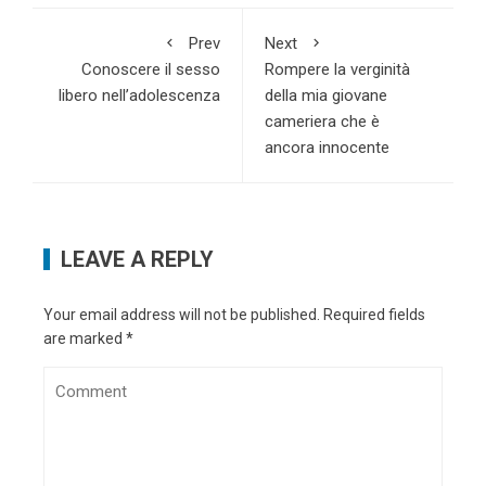
Prev
Next
Conoscere il sesso
Rompere la verginità
libero nell’adolescenza
della mia giovane
cameriera che è
ancora innocente
LEAVE A REPLY
Your email address will not be published.
Required fields
are marked
*