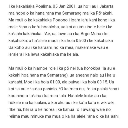
I ke kakahiaka Poalima, 05 Jan 2001, ua hoʻi au i Jakarta
ma hope o ka hana ʻana ma Semarang mai ka Pōʻakahi.
Ma muli o ke kakahiaka Poaono i loaʻa iaʻu kahi kono i ka
male ʻana o koʻu hoaaloha, ua koi au iaʻu iho e hele i ke
kaʻaahi kakahiaka. ʻAe, ua lawe au i ka Argo Muria i ke
kakahiaka, a haʻalele maoli i ka hola 05.00 i ke kakahiaka.
Ua koho au i ke kaʻaahi, no ka mea, makemake wau e
leʻaleʻa i ka lewa kakahiaka ma ke ala.
Ma muli o ka hiamoe ʻole i ka pō nei (ua hoʻokipa ʻia au e
kekahi hoa hana ma Semarang), ua aneane nalo au i kaʻu
kaʻaahi. Moe i ka hola 01.00, ala puiwa i ka hola 03.15. Ua
koi ʻia au e ʻauʻau paniolo. ʻO ka mea nui, ʻo ka palaki ʻana i
kou niho a ʻaʻahu i ka mea ʻala. Haʻalele koke au i ka
hōkele ma ka luakini, a koi aku au i ke kaʻa kaʻa e wikiwiki.
ʻIke ʻia, hiki iaʻu ke hōʻea i ke kahua ʻo Tawang wale nō
ʻelima mau minuke ma mua o ka haʻalele ʻana o ke kaʻaahi.