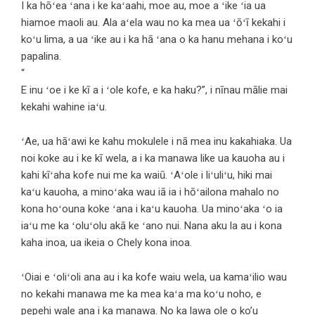
I ka hōʻea ʻana i ke kaʻaahi, moe au, moe a ʻike ʻia ua
hiamoe maoli au. Ala aʻela wau no ka mea ua ʻōʻī kekahi i
koʻu lima, a ua ʻike au i ka hā ʻana o ka hanu mehana i koʻu
papalina.
“
E inu ʻoe i ke kī a i ʻole kofe, e ka haku?”, i nīnau mālie mai
kekahi wahine iaʻu.
ʻAe, ua hāʻawi ke kahu mokulele i nā mea inu kakahiaka. Ua
noi koke au i ke kī wela, a i ka manawa like ua kauoha au i
kahi kīʻaha kofe nui me ka waiū. ʻAʻole i liʻuliʻu, hiki mai
kaʻu kauoha, a minoʻaka wau iā ia i hōʻailona mahalo no
kona hoʻouna koke ʻana i kaʻu kauoha. Ua minoʻaka ʻo ia
iaʻu me ka ʻoluʻolu akā ke ʻano nui. Nana aku la au i kona
kaha inoa, ua ikeia o Chely kona inoa.
ʻOiai e ʻoliʻoli ana au i ka kofe waiu wela, ua kamaʻilio wau
no kekahi manawa me ka mea kaʻa ma koʻu noho, e
pepehi wale ana i ka manawa. No ka lawa ole o ko’u