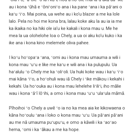
au i kona ʻūhā e ʻōniʻoniʻo ana i ka pane ʻana i ka pāʻani o
kaʻu ʻiʻo. Mai poina, ua wehe au i ko’u blazer a me ka lole
lalo. Pela no hoi me kona bra, lalau koke aku la au ia ia me
ka ikaika no ka hiki ole ia’u ke kakali i kona mau u. Me he
mea la ua olohelohe loa o Chely, a ua oi aku ko’u kuko i ka
ike ana i kona kino melemele oliva pahee.
I koʻu hoʻopaʻa ʻana, ʻomi au i kona mau umauma a wili i
kona mau ʻuʻu e like me kaʻu e wili ana i ka pulupulu. Ua
haʻalulu ʻo Chely me ka ʻoliʻoli. Ua huki koke wau i kaʻu ʻiʻo
mai kāna ʻiʻo, a hoʻohuli wau iā Chely i ʻike mākou i kekahi i
kekahi. Ua hoʻouka au i kona mau lehelehe liʻiliʻi, iho mālie
wau i kona ʻāʻī lōʻihi, a omo i kona mau ʻuʻu ʻulaʻula māmā.
Pīhoihoi ʻo Chely a uwē ʻo ia no ka mea aia ke kikowaena o
kāna hoʻoulu ʻana i loko o kona mau ʻuʻu. Ua pāʻani pāʻani
au me nā umauma puʻupuʻu, e omo a kāwili i ka ʻaoʻao
hema, ʻomi i ka ʻākau a me ka hope.