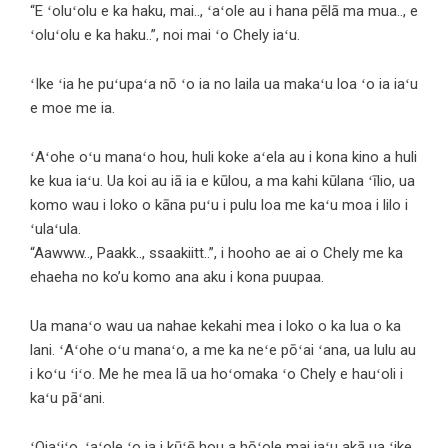
“E ʻoluʻolu e ka haku, mai.., ʻaʻole au i hana pēlā ma mua.., e
ʻoluʻolu e ka haku..”, noi mai ʻo Chely iaʻu.
ʻIke ʻia he puʻupaʻa nō ʻo ia no laila ua makaʻu loa ʻo ia iaʻu
e moe me ia.
ʻAʻohe oʻu manaʻo hou, huli koke aʻela au i kona kino a huli
ke kua iaʻu. Ua koi au iā ia e kūlou, a ma kahi kūlana ʻīlio, ua
komo wau i loko o kāna puʻu i pulu loa me kaʻu moa i lilo i
ʻulaʻula.
“Aawww.., Paakk.., ssaakiitt..”, i hooho ae ai o Chely me ka
ehaeha no ko’u komo ana aku i kona puupaa.
Ua manaʻo wau ua nahae kekahi mea i loko o ka lua o ka
lani. ʻAʻohe oʻu manaʻo, a me ka neʻe pōʻai ʻana, ua lulu au
i koʻu ʻiʻo. Me he mea lā ua hoʻomaka ʻo Chely e hauʻoli i
kaʻu pāʻani.
ʻOiaʻiʻo, ʻaʻole ʻo ia i kūʻē hou a hōʻole mai iaʻu akā ua ʻike