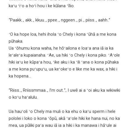
kaʻu ʻiʻo a hoʻi hou i ke kūlana ʻīlio.
“Paakk.., akk.., kkuu.., ppee.., nggeen.., pi.., piiss.., aahh..”
ʻO ka hope loa, hehi ihola ʻo Chely i kona ʻūhā a me kona
pūhaka.
Ua ʻōhumu kona waha, he hōʻailona e loaʻa ana iā ia ka
leʻaleʻa kupaianaha. ʻAe, ua hiki ʻo Chely i kona piko. ʻAʻole
hiki iaʻu ke kūpaʻa hou, ʻike aku i ka ʻili ʻana o kona pūhaka
a me kona puʻupuʻu, ua keʻokeʻo e like me ka wax, a hiki i
ka hopena…
“Riiss.., Rriissmmaa.., I’m out..”, I uwē ai a ʻoi aku ka wikiwiki
o koʻu haʻalulu.
Ua hauʻoli ʻo Chely ma muli o ka ehu o kaʻu sperm i hele
pololei i loko o kona ʻōpū, akā ʻaʻole hiki ke hana nui, no ka
mea, ua pūliki paʻa wau iā ia a hiki i ka manawa i hāʻule ai