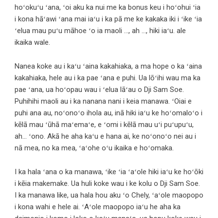
hoʻokuʻu ʻana, ʻoi aku ka nui me ka bonus keu i hoʻohui ʻia
i kona hāʻawi ʻana mai iaʻu i ka pā me ke kakaka iki i ʻike ʻia
ʻelua mau puʻu māhoe ʻo ia maoli …, ah …, hiki iaʻu. ale
ikaika wale.
Nanea koke au i kaʻu ʻaina kakahiaka, a ma hope o ka ʻaina
kakahiaka, hele au i ka pae ʻana e puhi. Ua lōʻihi wau ma ka
pae ʻana, ua hoʻopau wau i ʻelua lāʻau o Dji Sam Soe.
Puhihihi maoli au i ka nanana nani i keia manawa. ʻOiai e
puhi ana au, noʻonoʻo ihola au, inā hiki iaʻu ke hoʻomaloʻo i
kēlā mau ʻūhā maʻemaʻe, e ʻomi i kēlā mau uʻi puʻupuʻu,
ah… ʻono. Akā he aha kaʻu e hana ai, ke noʻonoʻo nei au i
nā mea, no ka mea, ʻaʻohe oʻu ikaika e hoʻomaka.
I ka hala ʻana o ka manawa, ʻike ʻia ʻaʻole hiki iaʻu ke hoʻōki
i kēia makemake. Ua huli koke wau i ke kolu o Dji Sam Soe.
I ka manawa like, ua hala hou aku ʻo Chely, ʻaʻole maopopo
i kona wahi e hele ai. ʻAʻole maopopo iaʻu he aha ka