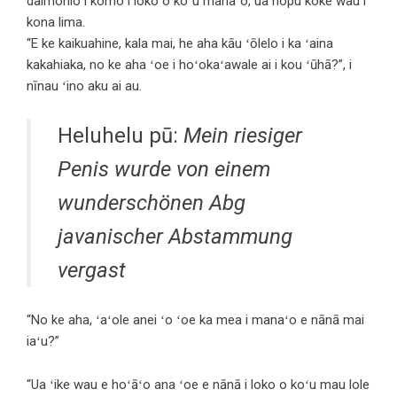
daimonio i komo i loko o koʻu manaʻo, ua hopu koke wau i
kona lima.
“E ke kaikuahine, kala mai, he aha kāu ʻōlelo i ka ʻaina
kakahiaka, no ke aha ʻoe i hoʻokaʻawale ai i kou ʻūhā?”, i
nīnau ʻino aku ai au.
Heluhelu pū:
Mein riesiger
Penis wurde von einem
wunderschönen Abg
javanischer Abstammung
vergast
“No ke aha, ʻaʻole anei ʻo ʻoe ka mea i manaʻo e nānā mai
iaʻu?”
“Ua ʻike wau e hoʻāʻo ana ʻoe e nānā i loko o koʻu mau lole