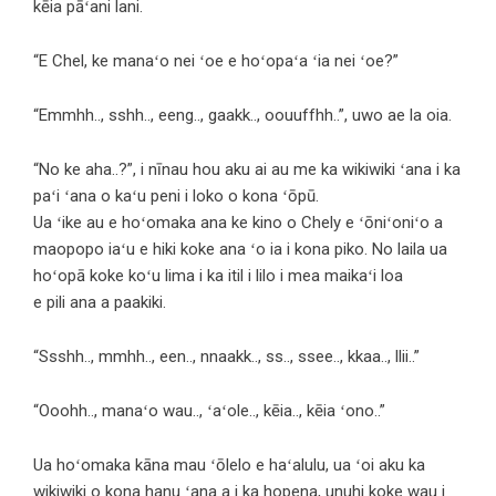
kēia pāʻani lani.
“E Chel, ke manaʻo nei ʻoe e hoʻopaʻa ʻia nei ʻoe?”
“Emmhh.., sshh.., eeng.., gaakk.., oouuffhh..”, uwo ae la oia.
“No ke aha..?”, i nīnau hou aku ai au me ka wikiwiki ʻana i ka
paʻi ʻana o kaʻu peni i loko o kona ʻōpū.
Ua ʻike au e hoʻomaka ana ke kino o Chely e ʻōniʻoniʻo a
maopopo iaʻu e hiki koke ana ʻo ia i kona piko. No laila ua
hoʻopā koke koʻu lima i ka itil i lilo i mea maikaʻi loa
e pili ana a paakiki.
“Ssshh.., mmhh.., een.., nnaakk.., ss.., ssee.., kkaa.., llii..”
“Ooohh.., manaʻo wau.., ʻaʻole.., kēia.., kēia ʻono..”
Ua hoʻomaka kāna mau ʻōlelo e haʻalulu, ua ʻoi aku ka
wikiwiki o kona hanu ʻana a i ka hopena, unuhi koke wau i