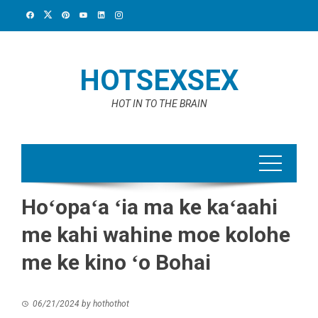
Skip
to
content
HOTSEXSEX
HOT IN TO THE BRAIN
Hoʻopaʻa ʻia ma ke kaʻaahi
me kahi wahine moe kolohe
me ke kino ʻo Bohai
06/21/2024
by
hothothot