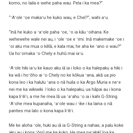
komo, no laila e wehe paha wau. Pela i ka mea?”.
“ʻAʻole ʻoe makaʻu he kuko wau, e Chel?”, wahi aʻu.
“Inā he kuko a ʻaʻole paha ʻoe, ʻo ia kāu ʻoihana. Ke
wehewehe wale nei au, i ʻole ʻoe e ʻimi. Inā makemake ʻoe i
ʻoi aku ma mua o kēlā, e kala mai, he aha ke ʻano o wau?”
Ua hoʻomaka ʻo Chely e huhū mai iaʻu.
ʻAʻole hiki iaʻu ke kauo aku iā ia i loko o ka halepaku a hiki i
ka wā i hoʻōho ai ʻo Chely no ke kōkua ʻana, akā ua pio
kona leo i ka halulu ʻana o nā huila o ka Argo Muria e neʻe
nei me ka wikiwiki. I loko o ka halepaku, ua hāpai au i kona
kapa liʻiliʻi, a me he mea lā ua ʻaʻahu ʻo ia i kahi G-String.
ʻAʻohe mea kupanaha, ʻaʻole wau i ʻike i ka laina o nā
panties ma lalo o kona kapa liʻiliʻi.
Me ke aloha ʻole, huki au iā ia G-String a nahae, a palu koke
aku au i kona ʻōpū me ke kuko. He mea paʻakikī loa ka