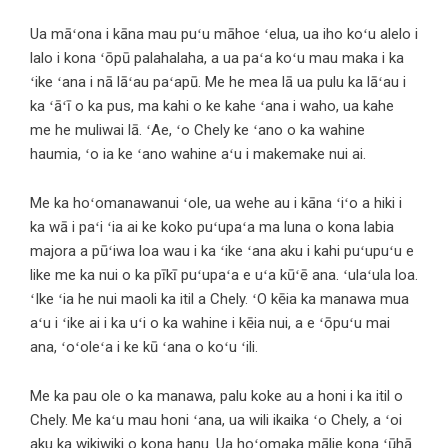
Ua māʻona i kāna mau puʻu māhoe ʻelua, ua iho koʻu alelo i
lalo i kona ʻōpū palahalaha, a ua paʻa koʻu mau maka i ka
ʻike ʻana i nā lāʻau paʻapū. Me he mea lā ua pulu ka lāʻau i
ka ʻāʻī o ka pus, ma kahi o ke kahe ʻana i waho, ua kahe
me he muliwai lā. ʻAe, ʻo Chely ke ʻano o ka wahine
haumia, ʻo ia ke ʻano wahine aʻu i makemake nui ai.
Me ka hoʻomanawanui ʻole, ua wehe au i kāna ʻiʻo a hiki i
ka wā i paʻi ʻia ai ke koko puʻupaʻa ma luna o kona labia
majora a pūʻiwa loa wau i ka ʻike ʻana aku i kahi puʻupuʻu e
like me ka nui o ka pīkī puʻupaʻa e uʻa kūʻē ana. ʻulaʻula loa.
ʻIke ʻia he nui maoli ka itil a Chely. ʻO kēia ka manawa mua
aʻu i ʻike ai i ka uʻi o ka wahine i kēia nui, a e ʻōpuʻu mai
ana, ʻoʻoleʻa i ke kū ʻana o koʻu ʻili.
Me ka pau ole o ka manawa, palu koke au a honi i ka itil o
Chely. Me kaʻu mau honi ʻana, ua wili ikaika ʻo Chely, a ʻoi
aku ka wikiwiki o kona hanu. Ua hoʻomaka mālie kona ʻūhā