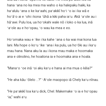
hana ʻana no ka mea ma waho o ka halepaku haiki, ka
haʻalulu ʻana o ke kaʻaahi, paʻakikī hoʻi ʻo ia i ka wā e
hoʻāʻo ai e ʻohi i kona ʻūhā a kiki paha iaʻu. Akā ʻaʻole au i
hāʻawi. Pulu loa, ua hoʻokahi wale nō i loko o ka lua, inā
ʻaʻole au e hoʻopau, ʻo wau ka mea e eo.
Hoʻomaka wau e ʻike i ka kahe ʻana o ka wai mai kona lua
lani. Ma hope o koʻu ʻike ʻana i ka pulu, ua hoʻōki au i kaʻu
mau hana. Nana aku la au i kona mau maka e hoomaka
ana e olinolino, he hoailona ia e hoomaka ana e hoala.
“Manaʻo ʻoe inā ʻoi aku kaʻu e hana ai ma mua o kēia?”
“He aha kāu ʻōlelo …?” ʻAʻole maopopo iā Chely kaʻu nīnau.
“He paʻakikī loa kaʻu dick, Chel. Makemake ʻo ia e hoʻopau
ʻia,” wahi aʻu.