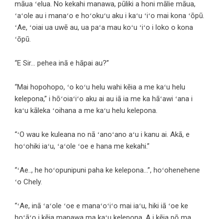
māua ʻelua. No kekahi manawa, pūliki a honi mālie māua,
ʻaʻole au i manaʻo e hoʻokuʻu aku i kaʻu ʻiʻo mai kona ʻōpū.
ʻAe, ʻoiai ua uwē au, ua paʻa mau koʻu ʻiʻo i loko o kona
ʻōpū.
“E Sir… pehea inā e hāpai au?”
“Mai hopohopo, ʻo koʻu helu wahi kēia a me kaʻu helu
kelepona,” i hōʻoiaʻiʻo aku ai au iā ia me ka hāʻawi ʻana i
kaʻu kāleka ʻoihana a me kaʻu helu kelepona.
“ʻO wau ke kuleana no nā ʻanoʻano aʻu i kanu ai. Akā, e
hoʻohiki iaʻu, ʻaʻole ʻoe e hana me kekahi.”
“ʻAe.., he hoʻopunipuni paha ke kelepona…”, hoʻohenehene
ʻo Chely.
“ʻAe, inā ʻaʻole ʻoe e manaʻoʻiʻo mai iaʻu, hiki iā ʻoe ke
hoʻāʻo i kēia manawa ma kaʻu kelepona. A i kēia pō ma