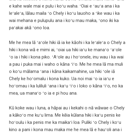
e kahe wale mai e pulu i koʻu waha. ʻOiai e ʻauʻa ana i ka
leʻaleʻa, lālau maila ʻo Chely i koʻu lauoho a ʻike wau i ka
wai mehana e pulupulu ana i koʻu mau maka, ʻono iki ka
paʻakai akā ʻono loa.
Me he mea lā ʻaʻole hiki iā ia ke kāohi i ka leʻaleʻa o Chely a
hiki i kona wā e mimi ai, ʻoiai ua hiki iaʻu ke manaʻo ʻaʻole
ʻo ia i hiki i kona piko. ʻAʻole au i hoʻonele, inu wau i ka wai
a pau i puka mai i waho o kāna ʻiʻo. Me he mea lā ma muli
o koʻu mālama ʻana i kāna kaikamahine, ua hiki ʻole iā
Chely ke hoʻomalu i kona kuko. Ua noi mai ʻo ia iaʻu e
hoʻomau i ka luliluli ʻana i kaʻu ʻiʻo i loko o kāna ʻiʻo, no ka
mea, ua manaʻo ʻo ia e pi hou ana.
Kū koke wau i luna, a hāpai au i kekahi o nā wāwae o Chely
a kākoʻo me kuʻu lima. Me kēia kūlana hiki i kaʻu penis ke
hoʻoulu i ka penis me ka maikaʻi loa. Puliki ʻo Chely i koʻu
kino a pani i kona mau maka me he mea lā e hauʻoli ana i