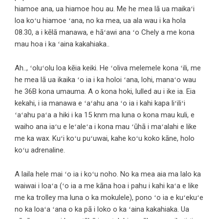
hiamoe ana, ua hiamoe hou au. Me he mea lā ua maikaʻi
loa koʻu hiamoe ʻana, no ka mea, ua ala wau i ka hola
08.30, a i kēlā manawa, e hāʻawi ana ʻo Chely a me kona
mau hoa i ka ʻaina kakahiaka..
Ah.., ʻoluʻolu loa kēia keiki. He ʻoliva melemele kona ʻili, me
he mea lā ua ikaika ʻo ia i ka holoi ʻana, lohi, manaʻo wau
he 36B kona umauma. A o kona hoki, lulled au i ike ia. Eia
kekahi, i ia manawa e ʻaʻahu ana ʻo ia i kahi kapa liʻiliʻi
ʻaʻahu paʻa a hiki i ka 15 knm ma luna o kona mau kuli, e
waiho ana iaʻu e leʻaleʻa i kona mau ʻūhā i maʻalahi e like
me ka wax. Kuʻi koʻu puʻuwai, kahe koʻu koko kāne, holo
koʻu adrenaline.
A laila hele mai ʻo ia i koʻu noho. No ka mea aia ma lalo ka
waiwai i loaʻa (ʻo ia a me kāna hoa i pahu i kahi kaʻa e like
me ka trolley ma luna o ka mokulele), pono ʻo ia e kuʻekuʻe
no ka loaʻa ʻana o ka pā i loko o ka ʻaina kakahiaka. Ua